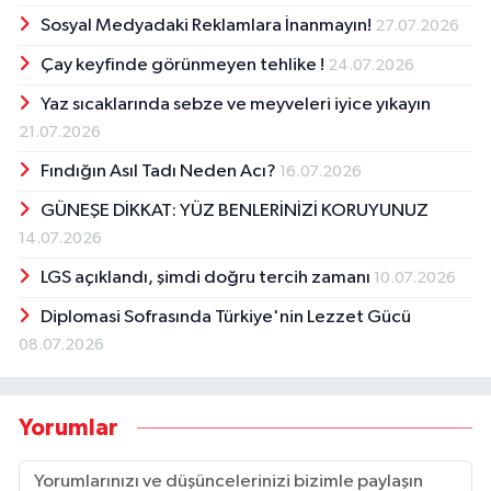
Sosyal Medyadaki Reklamlara İnanmayın!
27.07.2026
Çay keyfinde görünmeyen tehlike !
24.07.2026
Yaz sıcaklarında sebze ve meyveleri iyice yıkayın
21.07.2026
Fındığın Asıl Tadı Neden Acı?
16.07.2026
GÜNEŞE DİKKAT: YÜZ BENLERİNİZİ KORUYUNUZ
14.07.2026
LGS açıklandı, şimdi doğru tercih zamanı
10.07.2026
Diplomasi Sofrasında Türkiye'nin Lezzet Gücü
08.07.2026
Yorumlar