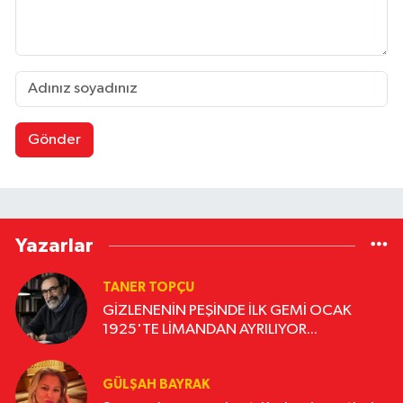
Gönder
Yazarlar
TANER TOPÇU
GİZLENENİN PEŞİNDE İLK GEMİ OCAK
1925'TE LİMANDAN AYRILIYOR...
GÜLŞAH BAYRAK