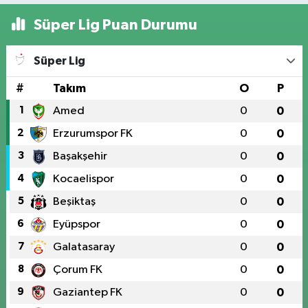
Süper Lig Puan Durumu
Süper Lig
#
Takım
O
P
1
Amed
0
0
2
Erzurumspor FK
0
0
3
Başakşehir
0
0
4
Kocaelispor
0
0
5
Beşiktaş
0
0
6
Eyüpspor
0
0
7
Galatasaray
0
0
8
Çorum FK
0
0
9
Gaziantep FK
0
0