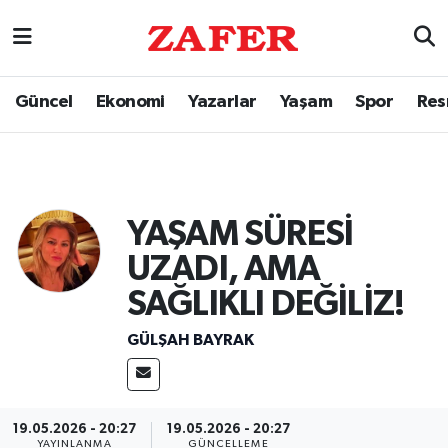
Güncel
Ekonomi
Yazarlar
Yaşam
Spor
Res
YAŞAM SÜRESİ
UZADI, AMA
SAĞLIKLI DEĞİLİZ!
GÜLŞAH BAYRAK
19.05.2026 - 20:27
19.05.2026 - 20:27
YAYINLANMA
GÜNCELLEME