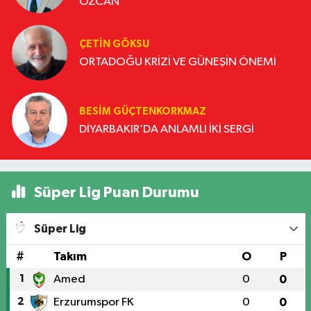
ÖZCAN
ÇETIN GÖKSU
ORTADOĞU KRİZİ VE GÜNEŞİN ÖNEMİ
BESIM GÜÇTENKORKMAZ
DİYARBAKIR’DA ANLAMLI İKİ SERGİ
Süper Lig Puan Durumu
Süper Lig
#
Takım
O
P
1
Amed
0
0
2
Erzurumspor FK
0
0