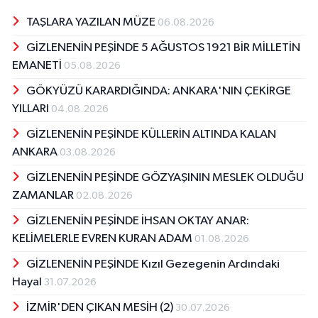
TAŞLARA YAZILAN MÜZE
06.08.2026
GİZLENENİN PEŞİNDE 5 AĞUSTOS 1921 BİR MİLLETİN
EMANETİ
05.08.2026
GÖKYÜZÜ KARARDIĞINDA: ANKARA'NIN ÇEKİRGE
YILLARI
04.08.2026
GİZLENENİN PEŞİNDE KÜLLERİN ALTINDA KALAN
ANKARA
03.08.2026
GİZLENENİN PEŞİNDE GÖZYAŞININ MESLEK OLDUĞU
ZAMANLAR
02.08.2026
GİZLENENİN PEŞİNDE İHSAN OKTAY ANAR:
KELİMELERLE EVREN KURAN ADAM
01.08.2026
GİZLENENİN PEŞİNDE Kızıl Gezegenin Ardındaki
Hayal
31.07.2026
İZMİR'DEN ÇIKAN MESİH (2)
30.07.2026