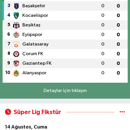
3
Başakşehir
0
0
4
Kocaelispor
0
0
5
Beşiktaş
0
0
6
Eyüpspor
0
0
7
Galatasaray
0
0
8
Çorum FK
0
0
9
Gaziantep FK
0
0
10
Alanyaspor
0
0
Detaylar için tıklayın
Süper Lig Fikstür
14 Ağustos, Cuma