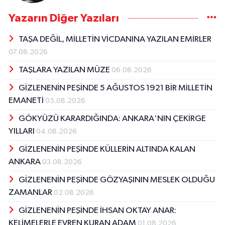
Yazarın Diğer Yazıları
TAŞA DEĞİL, MİLLETİN VİCDANINA YAZILAN EMİRLER
07.08.2026
TAŞLARA YAZILAN MÜZE
06.08.2026
GİZLENENİN PEŞİNDE 5 AĞUSTOS 1921 BİR MİLLETİN
EMANETİ
05.08.2026
GÖKYÜZÜ KARARDIĞINDA: ANKARA'NIN ÇEKİRGE
YILLARI
04.08.2026
GİZLENENİN PEŞİNDE KÜLLERİN ALTINDA KALAN
ANKARA
03.08.2026
GİZLENENİN PEŞİNDE GÖZYAŞININ MESLEK OLDUĞU
ZAMANLAR
02.08.2026
GİZLENENİN PEŞİNDE İHSAN OKTAY ANAR:
KELİMELERLE EVREN KURAN ADAM
01.08.2026