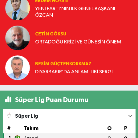
ERDEM NOYAN
YENİ PARTİ’NİN İLK GENEL BAŞKANI
ÖZCAN
ÇETIN GÖKSU
ORTADOĞU KRİZİ VE GÜNEŞİN ÖNEMİ
BESIM GÜÇTENKORKMAZ
DİYARBAKIR’DA ANLAMLI İKİ SERGİ
Süper Lig Puan Durumu
Süper Lig
#
Takım
O
P