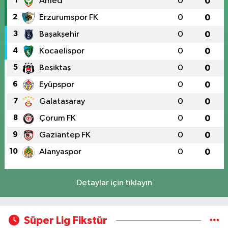
1
Amed
0
0
2
Erzurumspor FK
0
0
3
Başakşehir
0
0
4
Kocaelispor
0
0
5
Beşiktaş
0
0
6
Eyüpspor
0
0
7
Galatasaray
0
0
8
Çorum FK
0
0
9
Gaziantep FK
0
0
10
Alanyaspor
0
0
Detaylar için tıklayın
Süper Lig Fikstür