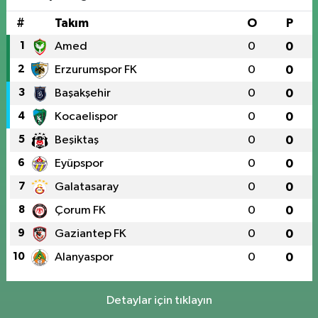
#
Takım
O
P
1
Amed
0
0
2
Erzurumspor FK
0
0
3
Başakşehir
0
0
4
Kocaelispor
0
0
5
Beşiktaş
0
0
6
Eyüpspor
0
0
7
Galatasaray
0
0
8
Çorum FK
0
0
9
Gaziantep FK
0
0
10
Alanyaspor
0
0
Detaylar için tıklayın