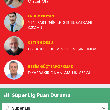
Olacak Olan
ERDEM NOYAN
YENİ PARTİ’NİN İLK GENEL BAŞKANI
ÖZCAN
ÇETIN GÖKSU
ORTADOĞU KRİZİ VE GÜNEŞİN ÖNEMİ
BESIM GÜÇTENKORKMAZ
DİYARBAKIR’DA ANLAMLI İKİ SERGİ
Süper Lig Puan Durumu
Süper Lig