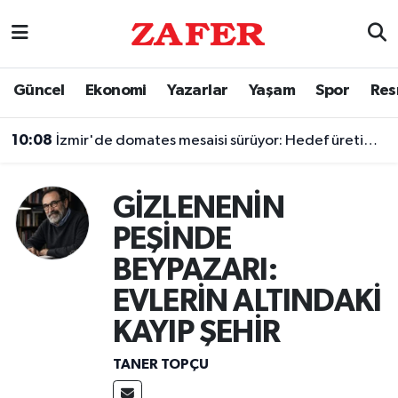
Nöbetçi Eczaneler
Güncel
Ekonomi
Yazarlar
Yaşam
Spor
Res
Hava Durumu
10:08
İzmir'de domates mesaisi sürüyor: Hedef üretimde zirve
Ankara Namaz Vakitleri
GİZLENENİN
Trafik Durumu
PEŞİNDE
Süper Lig Puan Durumu ve Fikstür
BEYPAZARI:
Tüm Manşetler
EVLERİN ALTINDAKİ
KAYIP ŞEHİR
Son Dakika Haberleri
TANER TOPÇU
Haber Arşivi