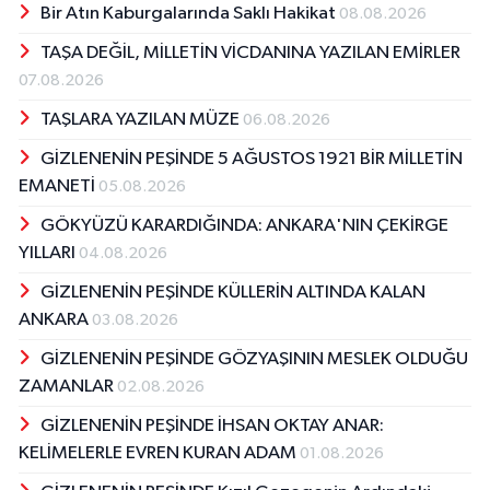
Bir Atın Kaburgalarında Saklı Hakikat
08.08.2026
TAŞA DEĞİL, MİLLETİN VİCDANINA YAZILAN EMİRLER
07.08.2026
TAŞLARA YAZILAN MÜZE
06.08.2026
GİZLENENİN PEŞİNDE 5 AĞUSTOS 1921 BİR MİLLETİN
EMANETİ
05.08.2026
GÖKYÜZÜ KARARDIĞINDA: ANKARA'NIN ÇEKİRGE
YILLARI
04.08.2026
GİZLENENİN PEŞİNDE KÜLLERİN ALTINDA KALAN
ANKARA
03.08.2026
GİZLENENİN PEŞİNDE GÖZYAŞININ MESLEK OLDUĞU
ZAMANLAR
02.08.2026
GİZLENENİN PEŞİNDE İHSAN OKTAY ANAR:
KELİMELERLE EVREN KURAN ADAM
01.08.2026