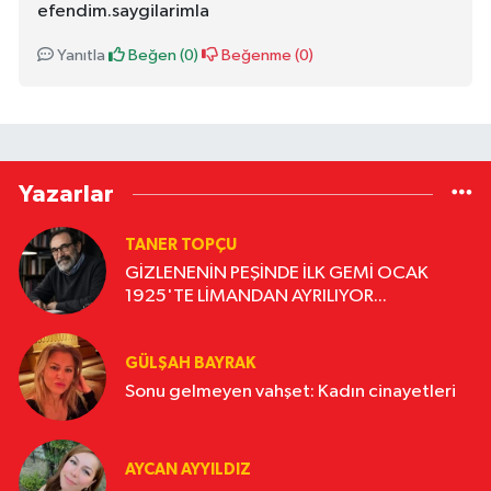
efendim.saygilarimla
Yanıtla
Beğen (
0
)
Beğenme (
0
)
Yazarlar
TANER TOPÇU
GİZLENENİN PEŞİNDE İLK GEMİ OCAK
1925'TE LİMANDAN AYRILIYOR...
GÜLŞAH BAYRAK
Sonu gelmeyen vahşet: Kadın cinayetleri
AYCAN AYYILDIZ