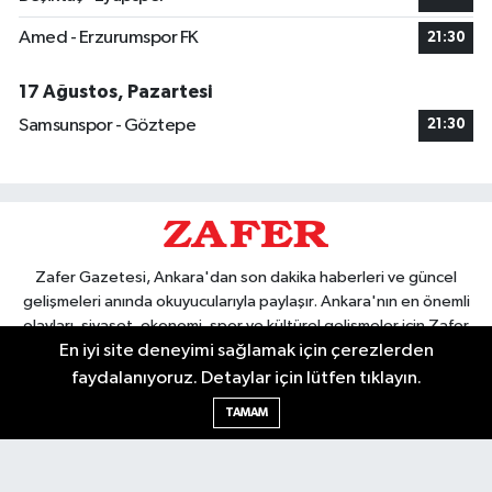
Amed - Erzurumspor FK
21:30
17 Ağustos, Pazartesi
Samsunspor - Göztepe
21:30
Zafer Gazetesi, Ankara'dan son dakika haberleri ve güncel
gelişmeleri anında okuyucularıyla paylaşır. Ankara'nın en önemli
olayları, siyaset, ekonomi, spor ve kültürel gelişmeler için Zafer
En iyi site deneyimi sağlamak için çerezlerden
Gazetesi'ni takip edin. Başkentin güvendiği haber kaynağı.
faydalanıyoruz. Detaylar için lütfen tıklayın.
TAMAM
Nöbetçi Eczaneler
Hava Durumu