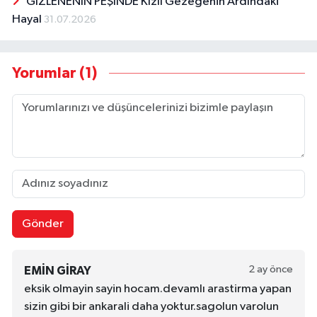
GİZLENENİN PEŞİNDE Kızıl Gezegenin Ardındaki
Hayal
31.07.2026
Yorumlar (1)
Gönder
2 ay önce
EMIN GIRAY
eksik olmayin sayin hocam.devamlı arastirma yapan
sizin gibi bir ankarali daha yoktur.sagolun varolun