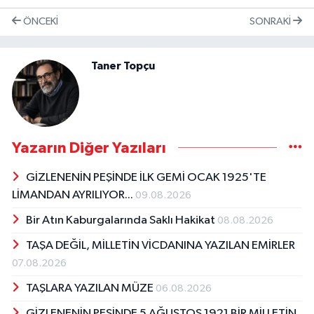
ÖNCEKI
SONRAKI
Taner Topçu
Yazarın Diğer Yazıları
GİZLENENİN PEŞİNDE İLK GEMİ OCAK 1925'TE
LİMANDAN AYRILIYOR...
09.08.2026
Bir Atın Kaburgalarında Saklı Hakikat
08.08.2026
TAŞA DEĞİL, MİLLETİN VİCDANINA YAZILAN EMİRLER
07.08.2026
TAŞLARA YAZILAN MÜZE
06.08.2026
GİZLENENİN PEŞİNDE 5 AĞUSTOS 1921 BİR MİLLETİN