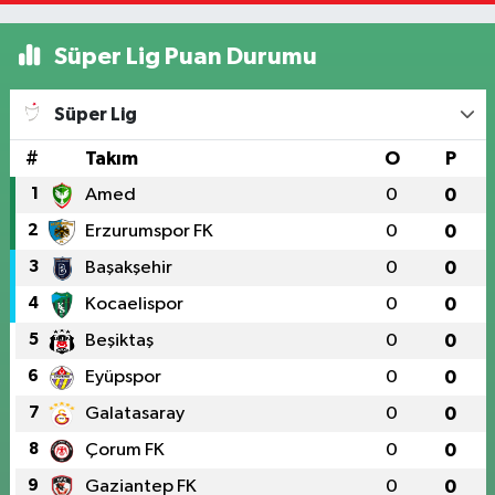
Süper Lig Puan Durumu
Süper Lig
#
Takım
O
P
1
Amed
0
0
2
Erzurumspor FK
0
0
3
Başakşehir
0
0
4
Kocaelispor
0
0
5
Beşiktaş
0
0
6
Eyüpspor
0
0
7
Galatasaray
0
0
8
Çorum FK
0
0
9
Gaziantep FK
0
0