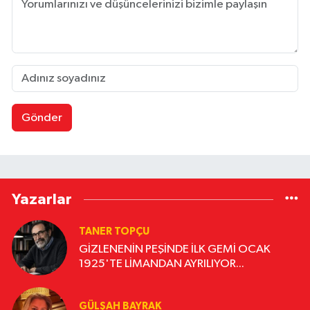
Gönder
Yazarlar
TANER TOPÇU
GİZLENENİN PEŞİNDE İLK GEMİ OCAK
1925'TE LİMANDAN AYRILIYOR...
GÜLŞAH BAYRAK