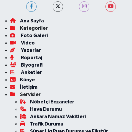
Ana Sayfa
Kategoriler
Foto Galeri
Video
Yazarlar
Röportaj
Biyografi
Anketler
Künye
İletişim
Servisler
Nöbetçi Eczaneler
Hava Durumu
Ankara Namaz Vakitleri
Trafik Durumu
Süper Lig Puan Durumu ve Fikstür