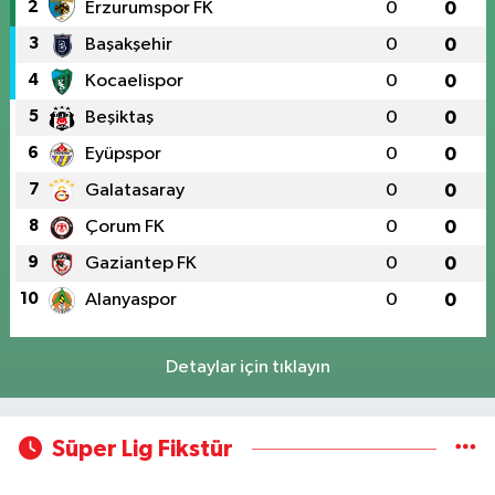
2
Erzurumspor FK
0
0
3
Başakşehir
0
0
4
Kocaelispor
0
0
5
Beşiktaş
0
0
6
Eyüpspor
0
0
7
Galatasaray
0
0
8
Çorum FK
0
0
9
Gaziantep FK
0
0
10
Alanyaspor
0
0
Detaylar için tıklayın
Süper Lig Fikstür