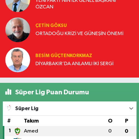
YENİ PARTİ’NİN İLK GENEL BAŞKANI
ÖZCAN
ÇETIN GÖKSU
ORTADOĞU KRİZİ VE GÜNEŞİN ÖNEMİ
BESIM GÜÇTENKORKMAZ
DİYARBAKIR’DA ANLAMLI İKİ SERGİ
Süper Lig Puan Durumu
Süper Lig
#
Takım
O
P
1
Amed
0
0