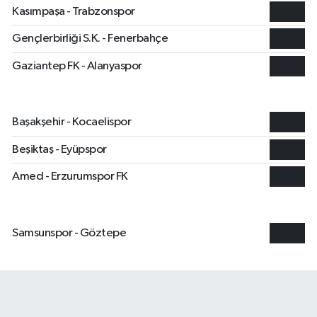
Kasımpaşa - Trabzonspor
19:00
Gençlerbirliği S.K. - Fenerbahçe
21:30
Gaziantep FK - Alanyaspor
21:30
16 Ağustos, Pazar
Başakşehir - Kocaelispor
19:00
Beşiktaş - Eyüpspor
21:30
Amed - Erzurumspor FK
21:30
17 Ağustos, Pazartesi
Samsunspor - Göztepe
21:30