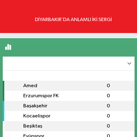
BESIM GÜÇTENKORKMAZ
DİYARBAKIR’DA ANLAMLI İKİ SERGİ
Süper Lig Puan Durumu
Süper Lig
#
Takım
O
P
1
Amed
0
0
2
Erzurumspor FK
0
0
3
Başakşehir
0
0
4
Kocaelispor
0
0
5
Beşiktaş
0
0