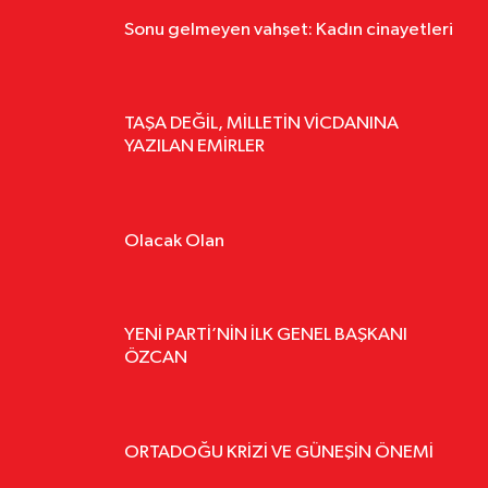
GÜLŞAH BAYRAK
Sonu gelmeyen vahşet: Kadın cinayetleri
TANER TOPÇU
TAŞA DEĞİL, MİLLETİN VİCDANINA
YAZILAN EMİRLER
AYCAN AYYILDIZ
Olacak Olan
ERDEM NOYAN
YENİ PARTİ’NİN İLK GENEL BAŞKANI
ÖZCAN
ÇETIN GÖKSU
ORTADOĞU KRİZİ VE GÜNEŞİN ÖNEMİ