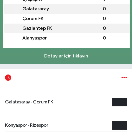
6
Eyüpspor
0
0
7
Galatasaray
0
0
8
Çorum FK
0
0
9
Gaziantep FK
0
0
10
Alanyaspor
0
0
Detaylar için tıklayın
Süper Lig Fikstür
14 Ağustos, Cuma
Galatasaray - Çorum FK
21:30
15 Ağustos, Cumartesi
Konyaspor - Rizespor
19:00