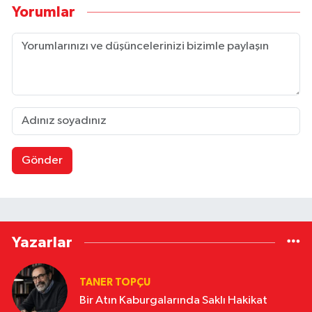
Yorumlar
Gönder
Yazarlar
TANER TOPÇU
Bir Atın Kaburgalarında Saklı Hakikat