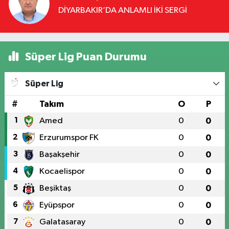
DİYARBAKIR’DA ANLAMLI İKİ SERGİ
Süper Lig Puan Durumu
Süper Lig
#
Takım
O
P
1
Amed
0
0
2
Erzurumspor FK
0
0
3
Başakşehir
0
0
4
Kocaelispor
0
0
5
Beşiktaş
0
0
6
Eyüpspor
0
0
7
Galatasaray
0
0