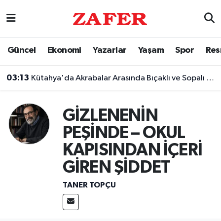
Nöbetçi Eczaneler
Güncel
Ekonomi
Yazarlar
Yaşam
Spor
Res
Hava Durumu
03:13
Kütahya'da Akrabalar Arasında Bıçaklı ve Sopalı Kavga
Ankara Namaz Vakitleri
GİZLENENİN
Trafik Durumu
PEŞİNDE – OKUL
Süper Lig Puan Durumu ve Fikstür
KAPISINDAN İÇERİ
Tüm Manşetler
GİREN ŞİDDET
TANER TOPÇU
Son Dakika Haberleri
Haber Arşivi