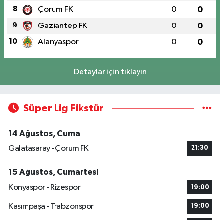
8
Çorum FK
0
0
9
Gaziantep FK
0
0
10
Alanyaspor
0
0
Detaylar için tıklayın
Süper Lig Fikstür
14 Ağustos, Cuma
Galatasaray - Çorum FK
21:30
15 Ağustos, Cumartesi
Konyaspor - Rizespor
19:00
Kasımpaşa - Trabzonspor
19:00