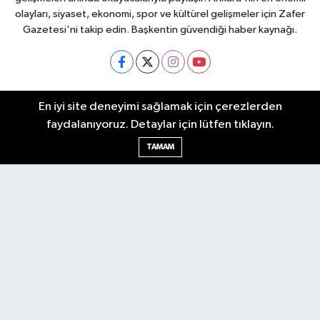
olayları, siyaset, ekonomi, spor ve kültürel gelişmeler için Zafer
Gazetesi'ni takip edin. Başkentin güvendiği haber kaynağı.
Nöbetçi Eczaneler
En iyi site deneyimi sağlamak için çerezlerden
Hava Durumu
faydalanıyoruz. Detaylar için lütfen tıklayın.
Ankara Namaz Vakitleri
TAMAM
Trafik Durumu
Puan Durumu ve Fikstür
Tüm Manşetler
Son Dakika Haberleri
Haber Arşivi
Güncel
Ekonomi
Künye
Yazarlar
Yaşam
Spor
Asayiş
Bilim & Teknoloji
Genel
Gündem
Kültür & Sanat
Magazin