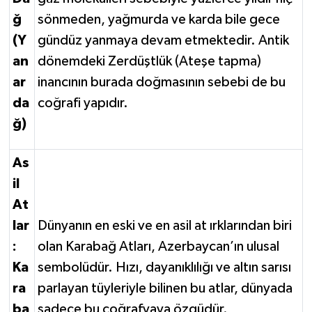
ğ
sönmeden, yağmurda ve karda bile gece
(Y
gündüz yanmaya devam etmektedir. Antik
an
dönemdeki Zerdüştlük (Ateşe tapma)
ar
inancının burada doğmasının sebebi de bu
da
coğrafi yapıdır.
ğ)
As
il
At
lar
Dünyanın en eski ve en asil at ırklarından biri
:
olan Karabağ Atları, Azerbaycan’ın ulusal
Ka
sembolüdür. Hızı, dayanıklılığı ve altın sarısı
ra
parlayan tüyleriyle bilinen bu atlar, dünyada
ba
sadece bu coğrafyaya özgüdür.