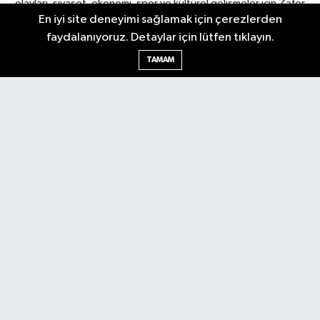
olayları, siyaset, ekonomi, spor ve kültürel gelişmeler için Zafer
En iyi site deneyimi sağlamak için çerezlerden
Gazetesi'ni takip edin. Başkentin güvendiği haber kaynağı.
faydalanıyoruz. Detaylar için lütfen tıklayın.
TAMAM
Nöbetçi Eczaneler
Hava Durumu
Ankara Namaz Vakitleri
Trafik Durumu
Puan Durumu ve Fikstür
Tüm Manşetler
Son Dakika Haberleri
Haber Arşivi
Güncel
Ekonomi
Künye
Yazarlar
Yaşam
Spor
Asayiş
Bilim & Teknoloji
Genel
Gündem
Kültür & Sanat
Magazin