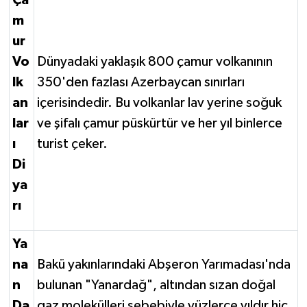
Ça
m
ur
Vo
Dünyadaki yaklaşık 800 çamur volkanının
lk
350'den fazlası Azerbaycan sınırları
an
içerisindedir. Bu volkanlar lav yerine soğuk
lar
ve şifalı çamur püskürtür ve her yıl binlerce
ı
turist çeker.
Di
ya
rı
Ya
na
Bakü yakınlarındaki Abşeron Yarımadası'nda
n
bulunan "Yanardağ", altından sızan doğal
Da
gaz molekülleri sebebiyle yüzlerce yıldır hiç