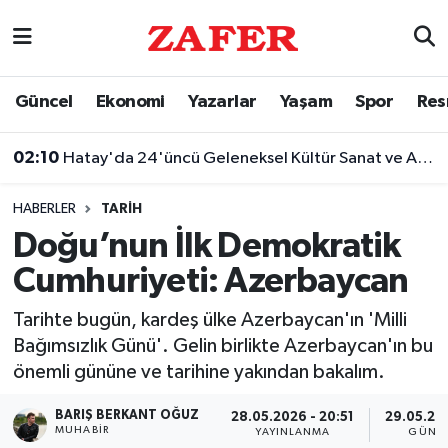
Nöbetçi Eczaneler
Güncel
Ekonomi
Yazarlar
Yaşam
Spor
Res
Hava Durumu
02:10
Hatay'da 24'üncü Geleneksel Kültür Sanat ve Aba Güreşi Festivali
Ankara Namaz Vakitleri
HABERLER
TARIH
Trafik Durumu
Doğu’nun İlk Demokratik
Cumhuriyeti: Azerbaycan
Süper Lig Puan Durumu ve Fikstür
Tarihte bugün, kardeş ülke Azerbaycan'ın 'Milli
Tüm Manşetler
Bağımsızlık Günü'. Gelin birlikte Azerbaycan'ın bu
önemli gününe ve tarihine yakından bakalım.
Son Dakika Haberleri
BARIŞ BERKANT OĞUZ
28.05.2026 - 20:51
29.05.20
Haber Arşivi
MUHABIR
YAYINLANMA
GÜNC