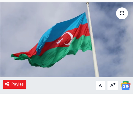
Paylaş
-
+
A
A