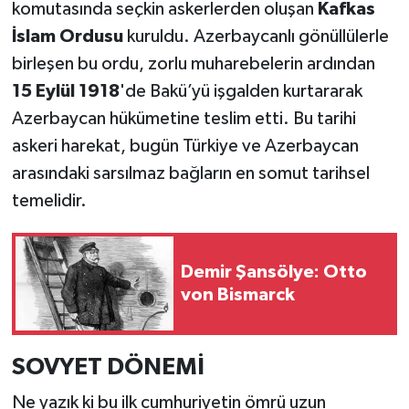
komutasında seçkin askerlerden oluşan
Kafkas
İslam Ordusu
kuruldu. Azerbaycanlı gönüllülerle
birleşen bu ordu, zorlu muharebelerin ardından
15 Eylül 1918
'de Bakü’yü işgalden kurtararak
Azerbaycan hükümetine teslim etti. Bu tarihi
askeri harekat, bugün Türkiye ve Azerbaycan
arasındaki sarsılmaz bağların en somut tarihsel
temelidir.
Demir Şansölye: Otto
von Bismarck
SOVYET DÖNEMİ
Ne yazık ki bu ilk cumhuriyetin ömrü uzun