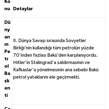
Ko
nu
Detaylar
Dü
ny
an
II. Dünya Savaşı sırasında Sovyetler
ın
Birliği’nin kullandığı tüm petrolün yüzde
Pe
70'inden fazlası Bakü’den karşılanıyordu.
tr
Hitler'in Stalingrad'a saldırmasının ve
ol
Kafkaslar'a yönelmesinin ana sebebi Bakü
Ba
petrol yataklarını ele geçirmekti.
şk
en
ti