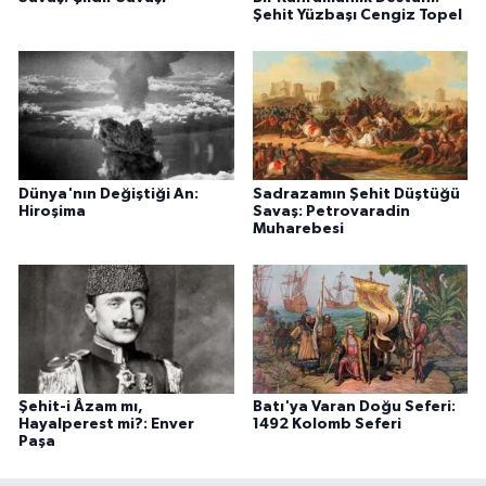
Şehit Yüzbaşı Cengiz Topel
Dünya'nın Değiştiği An:
Sadrazamın Şehit Düştüğü
Hiroşima
Savaş: Petrovaradin
Muharebesi
Şehit-i Âzam mı,
Batı'ya Varan Doğu Seferi:
Hayalperest mi?: Enver
1492 Kolomb Seferi
Paşa