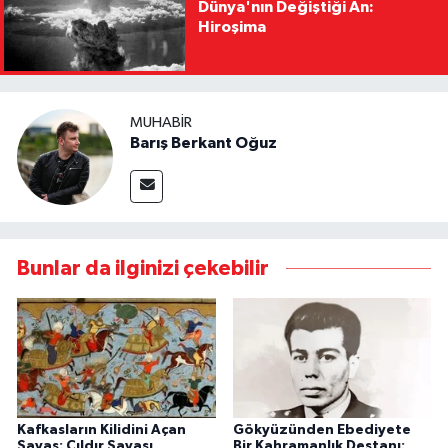
Dünya'nın Değiştiği An:
Hiroşima
MUHABIR
Barış Berkant Oğuz
Bunlar da ilginizi çekebilir
Kafkasların Kilidini Açan
Gökyüzünden Ebediyete
Savaş: Çıldır Savaşı
Bir Kahramanlık Destanı: