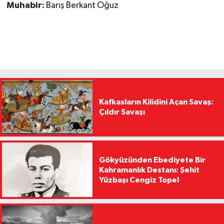
Muhabir:
Barış Berkant Oğuz
Kafkasların Kilidini Açan Savaş:
Çıldır Savaşı
Gökyüzünden Ebediyete Bir
Kahramanlık Destanı: Şehit
Yüzbaşı Cengiz Topel