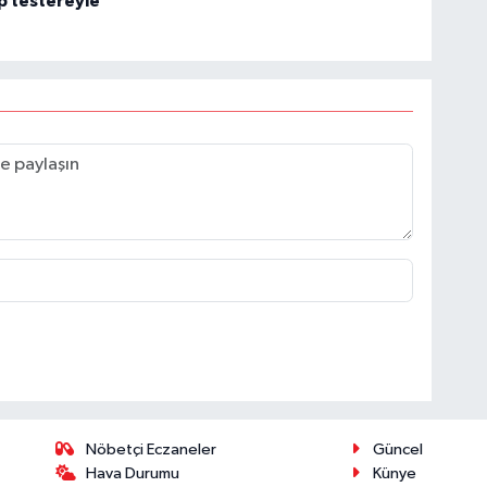
p testereyle
Nöbetçi Eczaneler
Güncel
Hava Durumu
Künye