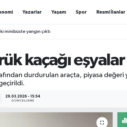
onomi
Yazarlar
Yaşam
Spor
Resmi İlanlar
ki minibüste yangın çıktı
k kaçağı eşyalar e
fından durdurulan araçta, piyasa değeri y
eçirildi.
29.03.2026 - 15:54
GÜNCELLEME