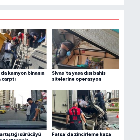
'da kamyon binanın
Sivas'ta yasa dışı bahis
 çarptı
sitelerine operasyon
 artıştığı sürücüyü
Fatsa'da zincirleme kaza