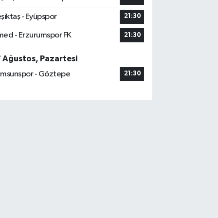
şiktaş - Eyüpspor
21:30
ed - Erzurumspor FK
21:30
7 Ağustos, Pazartesi
msunspor - Göztepe
21:30