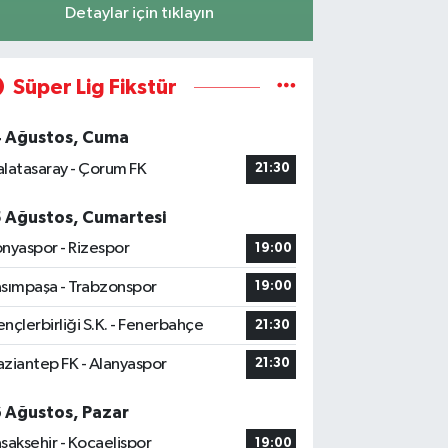
Detaylar için tıklayın
Süper Lig Fikstür
4 Ağustos, Cuma
latasaray - Çorum FK
21:30
5 Ağustos, Cumartesi
nyaspor - Rizespor
19:00
sımpaşa - Trabzonspor
19:00
nçlerbirliği S.K. - Fenerbahçe
21:30
ziantep FK - Alanyaspor
21:30
6 Ağustos, Pazar
şakşehir - Kocaelispor
19:00