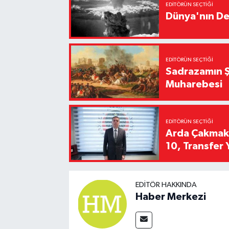
EDITÖRÜN SEÇTIĞI
Dünya'nın De
EDITÖRÜN SEÇTIĞI
Sadrazamın Ş
Muharebesi
EDITÖRÜN SEÇTIĞI
Arda Çakmak't
10, Transfer 
EDITÖR HAKKINDA
Haber Merkezi