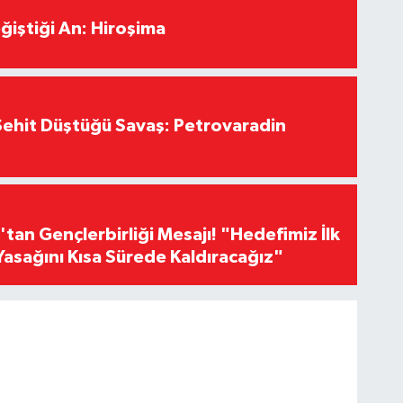
ğiştiği An: Hiroşima
ehit Düştüğü Savaş: Petrovaradin
an Gençlerbirliği Mesajı! "Hedefimiz İlk
Yasağını Kısa Sürede Kaldıracağız"