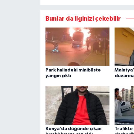
Bunlar da ilginizi çekebilir
Park halindeki minibüste
Malatya
yangın çıktı
duvarına
Konya’da düğünde çıkan
Trafikte