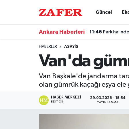
Güncel
Ek
Nöbetçi Eczaneler
Ankara Haberleri
11:46
Park halinde
Hava Durumu
HABERLER
ASAYIŞ
Ankara Namaz Vakitleri
Van'da gümrü
Trafik Durumu
Van Başkale'de jandarma tara
Süper Lig Puan Durumu ve Fikstür
olan gümrük kaçağı eşya ele g
Tüm Manşetler
HABER MERKEZI
29.03.2026 - 15:54
EDITÖR
YAYINLANMA
Son Dakika Haberleri
Haber Arşivi