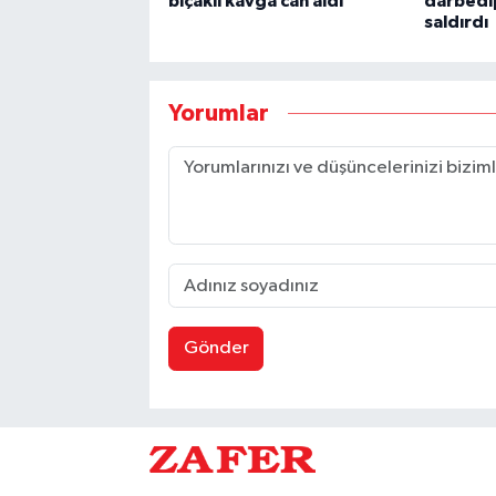
bıçaklı kavga can aldı
darbedi
saldırdı
Yorumlar
Gönder