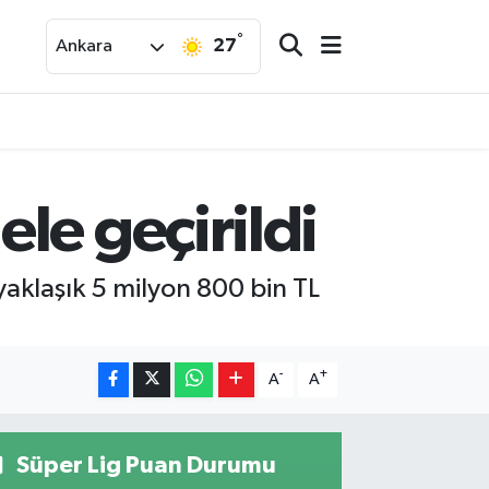
°
27
Ankara
le geçirildi
aklaşık 5 milyon 800 bin TL
-
+
A
A
Süper Lig Puan Durumu