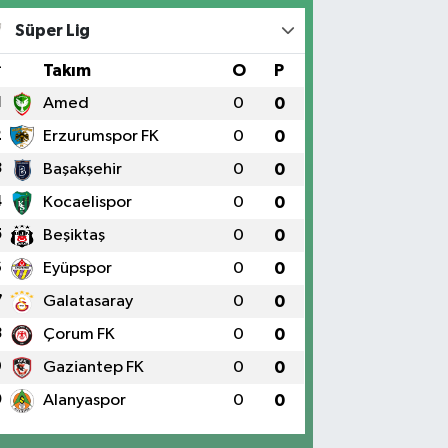
Süper Lig
#
Takım
O
P
1
Amed
0
0
2
Erzurumspor FK
0
0
3
Başakşehir
0
0
4
Kocaelispor
0
0
5
Beşiktaş
0
0
6
Eyüpspor
0
0
7
Galatasaray
0
0
8
Çorum FK
0
0
9
Gaziantep FK
0
0
0
Alanyaspor
0
0