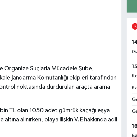
1
Ga
1
 ve Organize Suçlarla Mücadele Şube,
Ko
kale Jandarma Komutanlığı ekipleri tarafından
kontrol noktasında durdurulan araçta arama
Ka
Ge
 bin TL olan 1050 adet gümrük kaçağı eşya
Ga
altına alınırken, olaya ilişkin V.E hakkında adli
1
Ba