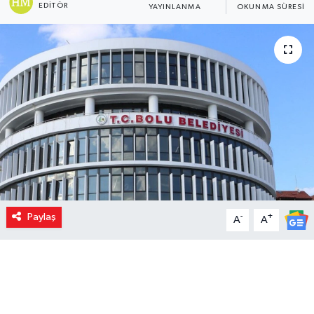
EDITÖR
YAYINLANMA
OKUNMA SÜRESI
Paylaş
-
+
A
A