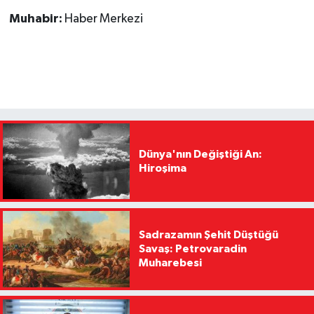
Muhabir:
Haber Merkezi
Dünya'nın Değiştiği An:
Hiroşima
Sadrazamın Şehit Düştüğü
Savaş: Petrovaradin
Muharebesi