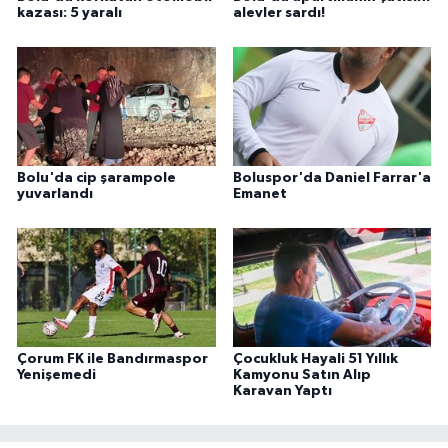
kazası: 5 yaralı
alevler sardı!
Bolu'da cip şarampole
Boluspor'da Daniel Farrar'a
yuvarlandı
Emanet
Çorum FK ile Bandırmaspor
Çocukluk Hayali 51 Yıllık
Yenişemedi
Kamyonu Satın Alıp
Karavan Yaptı