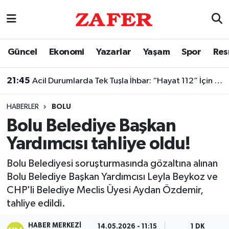
Nöbetçi Eczaneler
Güncel
Ekonomi
Yazarlar
Yaşam
Spor
Res
Hava Durumu
21:45
Acil Durumlarda Tek Tuşla İhbar: “Hayat 112” İçin Kamu Spotu Yayında
Ankara Namaz Vakitleri
HABERLER
BOLU
Trafik Durumu
Bolu Belediye Başkan
Yardımcısı tahliye oldu!
Süper Lig Puan Durumu ve Fikstür
Bolu Belediyesi soruşturmasında gözaltına alınan
Tüm Manşetler
Bolu Belediye Başkan Yardımcısı Leyla Beykoz ve
CHP'li Belediye Meclis Üyesi Aydan Özdemir,
Son Dakika Haberleri
tahliye edildi.
Haber Arşivi
HABER MERKEZI
14.05.2026 - 11:15
1 DK