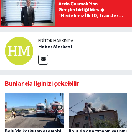
Arda Çakmak'tan
Gençlerbirliği Mesajı!
"Hedefimiz İlk 10, Transfer
Yasağını Kısa Sürede
Kaldıracağız"
EDITÖR HAKKINDA
Haber Merkezi
Bunlar da ilginizi çekebilir
Bolu'da korkutan otomobil
Bolu'da apartmanın çatısını