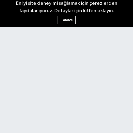
En iyi site deneyimi sağlamak için çerezlerden
Gazetesi'ni takip edin. Başkentin güvendiği haber kaynağı.
faydalanıyoruz. Detaylar için lütfen tıklayın.
TAMAM
Nöbetçi Eczaneler
Hava Durumu
Ankara Namaz Vakitleri
Trafik Durumu
Puan Durumu ve Fikstür
Tüm Manşetler
Son Dakika Haberleri
Haber Arşivi
Güncel
Ekonomi
Künye
Yazarlar
Yaşam
Spor
Asayiş
Bilim & Teknoloji
Genel
Gündem
Kültür & Sanat
Magazin