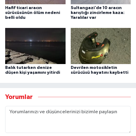
Hafif ticari aracın
Sultangazi’de 10 aracın
sürücüsünün ölüm nedeni
karıştığı zincirleme kaza:
belli oldu
Yaralılar var
Balık tutarken denize
Devrilen motosikletin
düşen kişi yaşamını yitirdi
sürücüsü hayatını kaybetti
Yorumlar