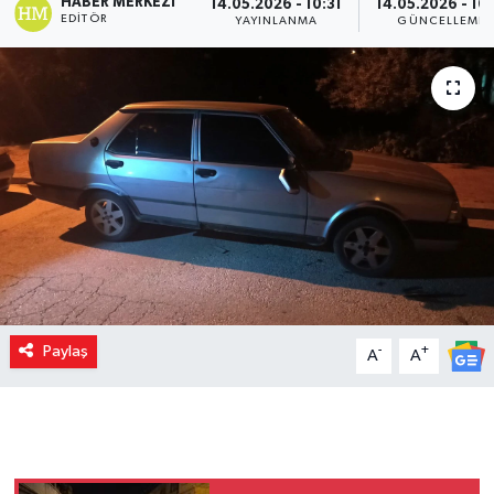
HABER MERKEZI
14.05.2026 - 10:31
14.05.2026 - 10:
EDITÖR
YAYINLANMA
GÜNCELLEME
Paylaş
-
+
A
A