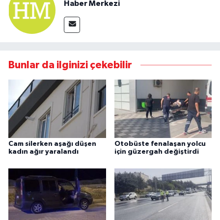
Haber Merkezi
Bunlar da ilginizi çekebilir
Cam silerken aşağı düşen
Otobüste fenalaşan yolcu
kadın ağır yaralandı
için güzergah değiştirdi