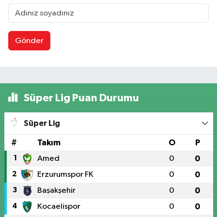
Gönder
Süper Lig Puan Durumu
Süper Lig
#
Takım
O
P
1
Amed
0
0
2
Erzurumspor FK
0
0
3
Başakşehir
0
0
4
Kocaelispor
0
0