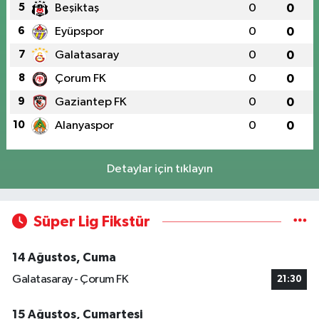
5
Beşiktaş
0
0
6
Eyüpspor
0
0
7
Galatasaray
0
0
8
Çorum FK
0
0
9
Gaziantep FK
0
0
10
Alanyaspor
0
0
Detaylar için tıklayın
Süper Lig Fikstür
14 Ağustos, Cuma
Galatasaray - Çorum FK
21:30
15 Ağustos, Cumartesi