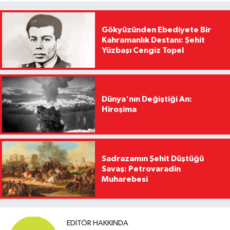
Gökyüzünden Ebediyete Bir
Kahramanlık Destanı: Şehit
Yüzbaşı Cengiz Topel
Dünya'nın Değiştiği An:
Hiroşima
Sadrazamın Şehit Düştüğü
Savaş: Petrovaradin
Muharebesi
EDITÖR HAKKINDA