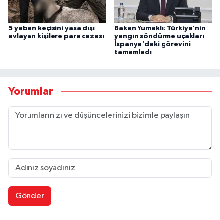
5 yaban keçisini yasa dışı
Bakan Yumaklı: Türkiye'nin
avlayan kişilere para cezası
yangın söndürme uçakları
İspanya'daki görevini
tamamladı
Yorumlar
Gönder