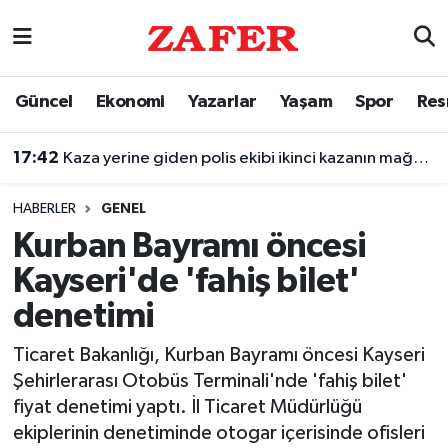
Nöbetçi Eczaneler
Güncel
Ekonomi
Yazarlar
Yaşam
Spor
Res
Hava Durumu
17:42
Kaza yerine giden polis ekibi ikinci kazanın mağduru oldu
Ankara Namaz Vakitleri
HABERLER
GENEL
Trafik Durumu
Kurban Bayramı öncesi
Kayseri'de 'fahiş bilet'
Süper Lig Puan Durumu ve Fikstür
denetimi
Tüm Manşetler
Ticaret Bakanlığı, Kurban Bayramı öncesi Kayseri
Şehirlerarası Otobüs Terminali'nde 'fahiş bilet'
Son Dakika Haberleri
fiyat denetimi yaptı. İl Ticaret Müdürlüğü
ekiplerinin denetiminde otogar içerisinde ofisleri
Haber Arşivi