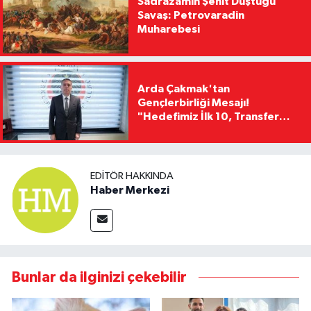
Sadrazamın Şehit Düştüğü
Savaş: Petrovaradin
Muharebesi
Arda Çakmak'tan
Gençlerbirliği Mesajı!
"Hedefimiz İlk 10, Transfer
Yasağını Kısa Sürede
Kaldıracağız"
EDITÖR HAKKINDA
Haber Merkezi
Bunlar da ilginizi çekebilir