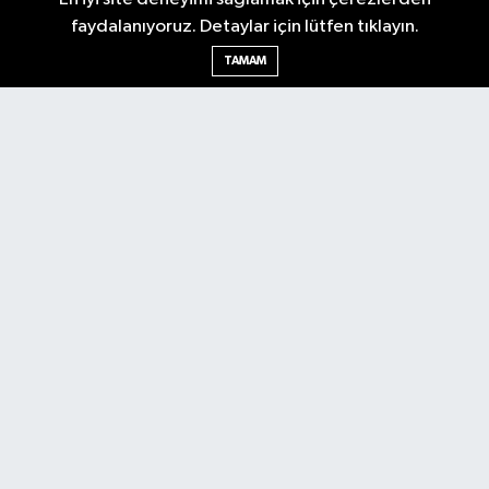
faydalanıyoruz. Detaylar için lütfen tıklayın.
TAMAM
Nöbetçi Eczaneler
Hava Durumu
Ankara Namaz Vakitleri
Trafik Durumu
Puan Durumu ve Fikstür
Tüm Manşetler
Son Dakika Haberleri
Haber Arşivi
Güncel
Ekonomi
Künye
Yazarlar
Yaşam
Spor
Asayiş
Bilim & Teknoloji
Genel
Gündem
Kültür & Sanat
Magazin