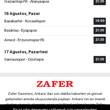
Gaziantep FK - Alanyaspor
21:30
16 Ağustos, Pazar
Başakşehir - Kocaelispor
19:00
Beşiktaş - Eyüpspor
21:30
Amed - Erzurumspor FK
21:30
17 Ağustos, Pazartesi
Samsunspor - Göztepe
21:30
Zafer Gazetesi, Ankara'dan son dakika haberleri ve güncel
gelişmeleri anında okuyucularıyla paylaşır. Ankara'nın en önemli
olayları, siyaset, ekonomi, spor ve kültürel gelişmeler için Zafer
En iyi site deneyimi sağlamak için çerezlerden
Gazetesi'ni takip edin. Başkentin güvendiği haber kaynağı.