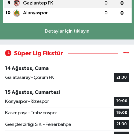
9
Gaziantep FK
0
0
10
Alanyaspor
0
0
Detaylar için tıklayın
Süper Lig Fikstür
14 Ağustos, Cuma
Galatasaray - Çorum FK
21:30
15 Ağustos, Cumartesi
Konyaspor - Rizespor
19:00
Kasımpaşa - Trabzonspor
19:00
Gençlerbirliği S.K. - Fenerbahçe
21:30