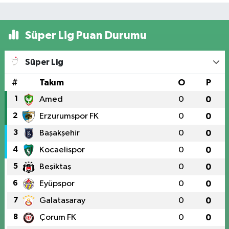
Süper Lig Puan Durumu
Süper Lig
#
Takım
O
P
1
Amed
0
0
2
Erzurumspor FK
0
0
3
Başakşehir
0
0
4
Kocaelispor
0
0
5
Beşiktaş
0
0
6
Eyüpspor
0
0
7
Galatasaray
0
0
8
Çorum FK
0
0