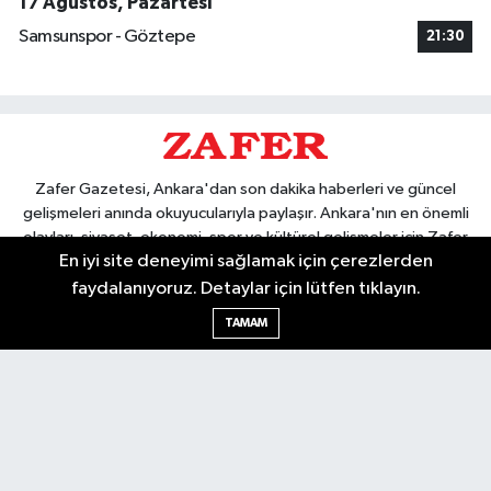
17 Ağustos, Pazartesi
Samsunspor - Göztepe
21:30
Zafer Gazetesi, Ankara'dan son dakika haberleri ve güncel
gelişmeleri anında okuyucularıyla paylaşır. Ankara'nın en önemli
olayları, siyaset, ekonomi, spor ve kültürel gelişmeler için Zafer
En iyi site deneyimi sağlamak için çerezlerden
Gazetesi'ni takip edin. Başkentin güvendiği haber kaynağı.
faydalanıyoruz. Detaylar için lütfen tıklayın.
TAMAM
Nöbetçi Eczaneler
Hava Durumu
Ankara Namaz Vakitleri
Trafik Durumu
Puan Durumu ve Fikstür