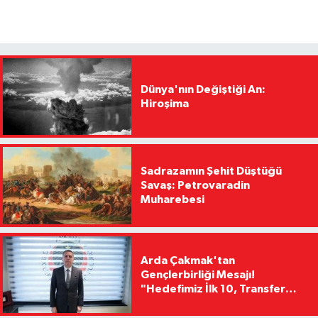
Dünya'nın Değiştiği An:
Hiroşima
Sadrazamın Şehit Düştüğü
Savaş: Petrovaradin
Muharebesi
Arda Çakmak'tan
Gençlerbirliği Mesajı!
"Hedefimiz İlk 10, Transfer
Yasağını Kısa Sürede
Kaldıracağız"