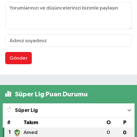
Gönder
Süper Lig Puan Durumu
Süper Lig
#
Takım
O
P
1
Amed
0
0