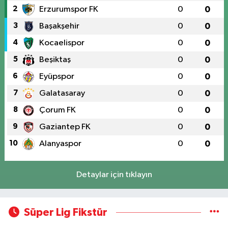
2
Erzurumspor FK
0
0
3
Başakşehir
0
0
4
Kocaelispor
0
0
5
Beşiktaş
0
0
6
Eyüpspor
0
0
7
Galatasaray
0
0
8
Çorum FK
0
0
9
Gaziantep FK
0
0
10
Alanyaspor
0
0
Detaylar için tıklayın
Süper Lig Fikstür