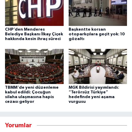
CHP’den Menderes
Başkentte korsan
Belediye Başkanı İlkay Çiçek
otoparkçılara geçit yok: 10
hakkında kesin ihraç süreci
gözaltı
TBMM'de yeni düzenleme
MGK Bildirisi yayımlandı:
kabul edildi: Çocuğun
“Terörsüz Türkiye”
silaha ulaşmasına hapis
hedefinde yeni aşama
cezası geliyor
vurgusu
Yorumlar