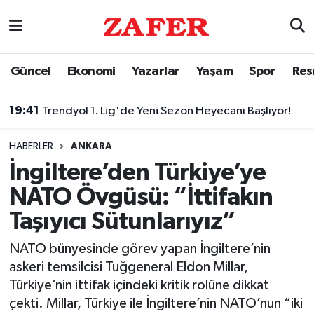
Nöbetçi Eczaneler
Güncel
Ekonomi
Yazarlar
Yaşam
Spor
Res
Hava Durumu
19:41
Trendyol 1. Lig'de Yeni Sezon Heyecanı Başlıyor!
Ankara Namaz Vakitleri
HABERLER
ANKARA
Trafik Durumu
İngiltere’den Türkiye’ye
NATO Övgüsü: “İttifakın
Süper Lig Puan Durumu ve Fikstür
Taşıyıcı Sütunlarıyız”
Tüm Manşetler
NATO bünyesinde görev yapan İngiltere’nin
askeri temsilcisi Tuğgeneral Eldon Millar,
Son Dakika Haberleri
Türkiye’nin ittifak içindeki kritik rolüne dikkat
çekti. Millar, Türkiye ile İngiltere’nin NATO’nun “iki
Haber Arşivi