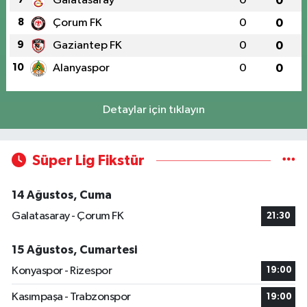
Galatasaray
0
0
8
Çorum FK
0
0
9
Gaziantep FK
0
0
10
Alanyaspor
0
0
Detaylar için tıklayın
Süper Lig Fikstür
14 Ağustos, Cuma
Galatasaray - Çorum FK
21:30
15 Ağustos, Cumartesi
Konyaspor - Rizespor
19:00
Kasımpaşa - Trabzonspor
19:00