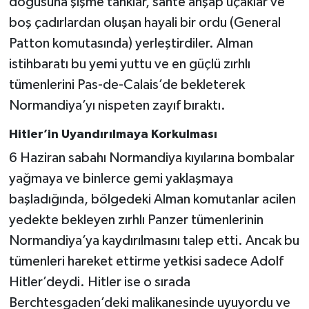
doğusuna şişme tanklar, sahte ahşap uçaklar ve
boş çadırlardan oluşan hayali bir ordu (General
Patton komutasında) yerleştirdiler. Alman
istihbaratı bu yemi yuttu ve en güçlü zırhlı
tümenlerini Pas-de-Calais’de bekleterek
Normandiya’yı nispeten zayıf bıraktı.
Hitler’in Uyandırılmaya Korkulması
6 Haziran sabahı Normandiya kıyılarına bombalar
yağmaya ve binlerce gemi yaklaşmaya
başladığında, bölgedeki Alman komutanlar acilen
yedekte bekleyen zırhlı Panzer tümenlerinin
Normandiya’ya kaydırılmasını talep etti. Ancak bu
tümenleri hareket ettirme yetkisi sadece Adolf
Hitler’deydi. Hitler ise o sırada
Berchtesgaden’deki malikanesinde uyuyordu ve