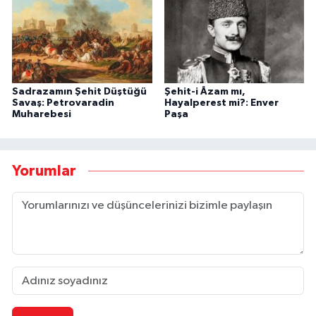
Sadrazamın Şehit Düştüğü
Şehit-i Âzam mı,
Savaş: Petrovaradin
Hayalperest mi?: Enver
Muharebesi
Paşa
Yorumlar