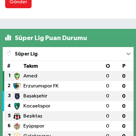
Gönder
Süper Lig Puan Durumu
Süper Lig
#
Takım
O
P
1
Amed
0
0
2
Erzurumspor FK
0
0
3
Başakşehir
0
0
4
Kocaelispor
0
0
5
Beşiktaş
0
0
6
Eyüpspor
0
0
7