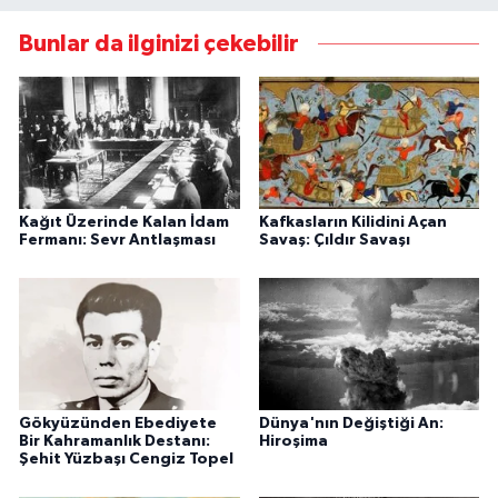
Bunlar da ilginizi çekebilir
Kağıt Üzerinde Kalan İdam
Kafkasların Kilidini Açan
Fermanı: Sevr Antlaşması
Savaş: Çıldır Savaşı
Gökyüzünden Ebediyete
Dünya'nın Değiştiği An:
Bir Kahramanlık Destanı:
Hiroşima
Şehit Yüzbaşı Cengiz Topel