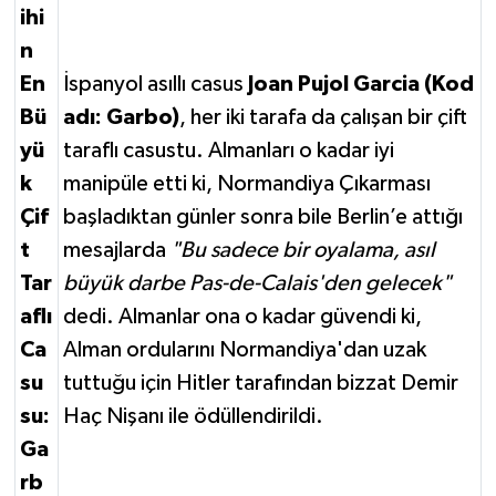
ihi
n
En
İspanyol asıllı casus
Joan Pujol Garcia (Kod
Bü
adı: Garbo)
, her iki tarafa da çalışan bir çift
yü
taraflı casustu. Almanları o kadar iyi
k
manipüle etti ki, Normandiya Çıkarması
Çif
başladıktan günler sonra bile Berlin’e attığı
t
mesajlarda
"Bu sadece bir oyalama, asıl
Tar
büyük darbe Pas-de-Calais'den gelecek"
aflı
dedi. Almanlar ona o kadar güvendi ki,
Ca
Alman ordularını Normandiya'dan uzak
su
tuttuğu için Hitler tarafından bizzat Demir
su:
Haç Nişanı ile ödüllendirildi.
Ga
rb