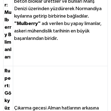
beton bloklar ürettiler ve bunları Manş
r:
Denizi üzerinden yüzdürerek Normandiya
Mu
kıyılarına getirip birbirine bağladılar.
lb
"Mulberry"
adı verilen bu yapay limanlar,
err
askeri mühendislik tarihinin en büyük
y B
başarılarından biridir.
lim
anl
arı
Ru
pe
rt:
Gö
ky
üz
Çıkarma gecesi Alman hatlarının arkasına