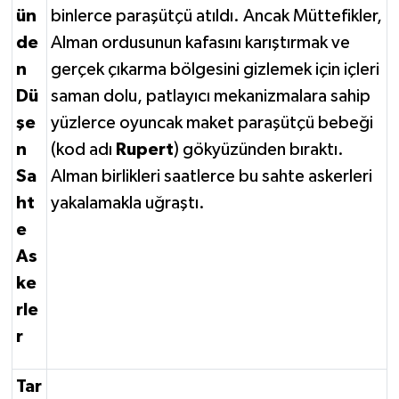
ün
binlerce paraşütçü atıldı. Ancak Müttefikler,
de
Alman ordusunun kafasını karıştırmak ve
n
gerçek çıkarma bölgesini gizlemek için içleri
Dü
saman dolu, patlayıcı mekanizmalara sahip
şe
yüzlerce oyuncak maket paraşütçü bebeği
n
(kod adı
Rupert
) gökyüzünden bıraktı.
Sa
Alman birlikleri saatlerce bu sahte askerleri
ht
yakalamakla uğraştı.
e
As
ke
rle
r
Tar