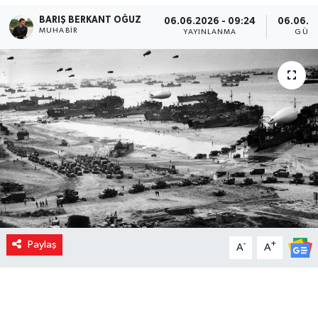
BARIŞ BERKANT OĞUZ
06.06.2026 - 09:24
06.06.2
MUHABIR
YAYINLANMA
GÜNC
Paylaş
-
+
A
A