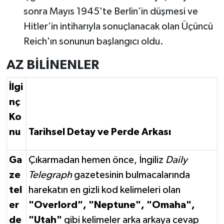
sonra Mayıs 1945'te Berlin’in düşmesi ve
Hitler’in intiharıyla sonuçlanacak olan Üçüncü
Reich'ın sonunun başlangıcı oldu.
AZ BİLİNENLER
İlgi
nç
Ko
nu
Tarihsel Detay ve Perde Arkası
Ga
Çıkarmadan hemen önce, İngiliz
Daily
ze
Telegraph
gazetesinin bulmacalarında
tel
harekatın en gizli kod kelimeleri olan
er
"Overlord", "Neptune", "Omaha",
de
"Utah"
gibi kelimeler arka arkaya cevap