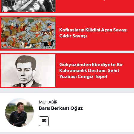
Kafkasların Kilidini Açan Savaş:
Çıldır Savaşı
Gökyüzünden Ebediyete Bir
Kahramanlık Destanı: Şehit
Yüzbaşı Cengiz Topel
MUHABIR
Barış Berkant Oğuz