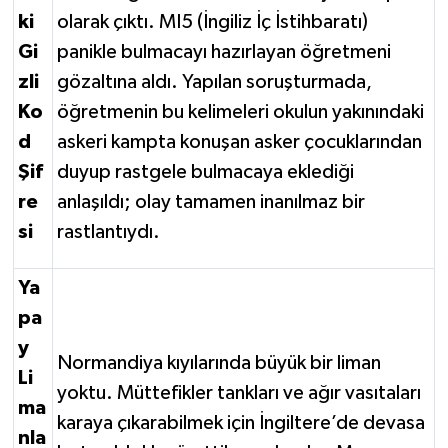
ki
olarak çıktı. MI5 (İngiliz İç İstihbaratı)
Gi
panikle bulmacayı hazırlayan öğretmeni
zli
gözaltına aldı. Yapılan soruşturmada,
Ko
öğretmenin bu kelimeleri okulun yakınındaki
d
askeri kampta konuşan asker çocuklarından
Şif
duyup rastgele bulmacaya eklediği
re
anlaşıldı; olay tamamen inanılmaz bir
si
rastlantıydı.
Ya
pa
y
Normandiya kıyılarında büyük bir liman
Li
yoktu. Müttefikler tankları ve ağır vasıtaları
ma
karaya çıkarabilmek için İngiltere’de devasa
nla