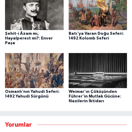
Şehit-i Âzam mı,
Batı'ya Varan Doğu Seferi:
Hayalperest mi?: Enver
1492 Kolomb Seferi
Paşa
Osmanlı'nın Yahudi Seferi:
Weimar’ın Çöküşünden
1492 Yahudi Sürgünü
Führer’in Mutlak Gücüne:
Nazilerin İktidarı
Yorumlar