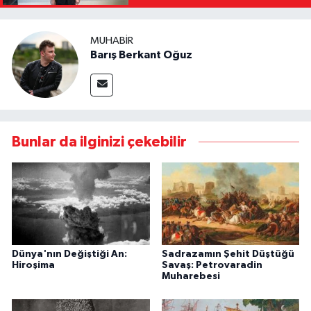
Kaldıracağız"
MUHABIR
Barış Berkant Oğuz
Bunlar da ilginizi çekebilir
Dünya'nın Değiştiği An:
Sadrazamın Şehit Düştüğü
Hiroşima
Savaş: Petrovaradin
Muharebesi