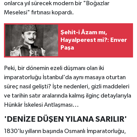
onlarca yıl sürecek modern bir "Boğazlar
Meselesi" fırtınası kopardı.
Şehit-i Âzam mı,
Hayalperest mi?: Enver
Paşa
Peki, bir dönemin ezeli düşmanı olan iki
imparatorluğu İstanbul'da aynı masaya oturtan
süreç nasıl gelişti? İşte nedenleri, gizli maddeleri
ve tarihin satır aralarında kalmış ilginç detaylarıyla
Hünkâr İskelesi Antlaşması...
'DENİZE DÜŞEN YILANA SARILIR'
1830'lu yılların başında Osmanlı İmparatorluğu,