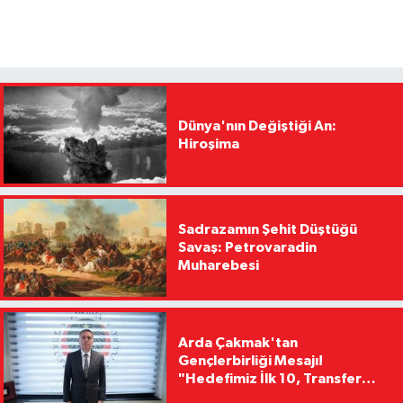
Dünya'nın Değiştiği An:
Hiroşima
Sadrazamın Şehit Düştüğü
Savaş: Petrovaradin
Muharebesi
Arda Çakmak'tan
Gençlerbirliği Mesajı!
"Hedefimiz İlk 10, Transfer
Yasağını Kısa Sürede