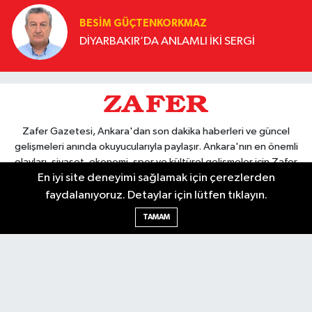
BESIM GÜÇTENKORKMAZ
DİYARBAKIR’DA ANLAMLI İKİ SERGİ
Zafer Gazetesi, Ankara'dan son dakika haberleri ve güncel
gelişmeleri anında okuyucularıyla paylaşır. Ankara'nın en önemli
olayları, siyaset, ekonomi, spor ve kültürel gelişmeler için Zafer
En iyi site deneyimi sağlamak için çerezlerden
Gazetesi'ni takip edin. Başkentin güvendiği haber kaynağı.
faydalanıyoruz. Detaylar için lütfen tıklayın.
TAMAM
Nöbetçi Eczaneler
Hava Durumu
Ankara Namaz Vakitleri
Trafik Durumu