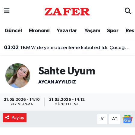
Nöbetçi Eczaneler
Güncel
Ekonomi
Yazarlar
Yaşam
Spor
Res
Hava Durumu
03:02
TBMM'de yeni düzenleme kabul edildi: Çocuğun silaha ulaşmasına hapis cezası geliyor
Ankara Namaz Vakitleri
Sahte Uyum
Trafik Durumu
AYCAN AYYILDIZ
Süper Lig Puan Durumu ve Fikstür
Tüm Manşetler
31.05.2026 - 14:10
31.05.2026 - 14:12
YAYINLANMA
GÜNCELLEME
Son Dakika Haberleri
Paylaş
-
+
A
A
Haber Arşivi