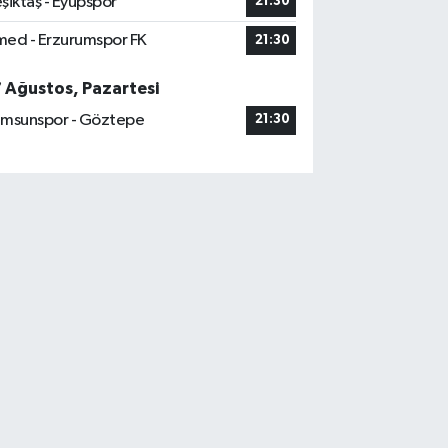
şiktaş - Eyüpspor
21:30
ed - Erzurumspor FK
21:30
7 Ağustos, Pazartesi
msunspor - Göztepe
21:30