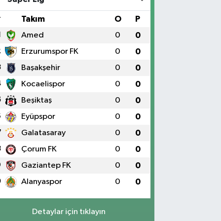
#
Takım
O
P
1
Amed
0
0
2
Erzurumspor FK
0
0
3
Başakşehir
0
0
4
Kocaelispor
0
0
5
Beşiktaş
0
0
6
Eyüpspor
0
0
7
Galatasaray
0
0
8
Çorum FK
0
0
9
Gaziantep FK
0
0
0
Alanyaspor
0
0
Detaylar için tıklayın