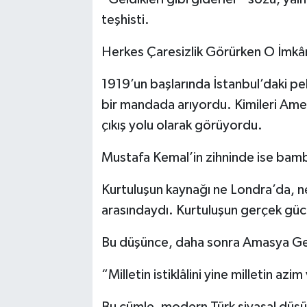
teşhisti.
Herkes Çaresizlik Görürken O İmkâ
1919’un başlarında İstanbul’daki p
bir mandada arıyordu. Kimileri Ameri
çıkış yolu olarak görüyordu.
Mustafa Kemal’in zihninde ise bamb
Kurtuluşun kaynağı ne Londra’da, ne
arasındaydı. Kurtuluşun gerçek güc
Bu düşünce, daha sonra Amasya Gen
“Milletin istiklâlini yine milletin azi