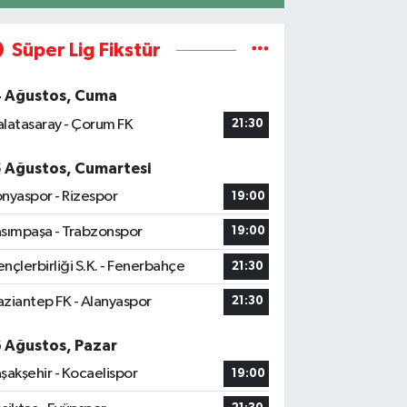
Süper Lig Fikstür
4 Ağustos, Cuma
latasaray - Çorum FK
21:30
5 Ağustos, Cumartesi
nyaspor - Rizespor
19:00
sımpaşa - Trabzonspor
19:00
nçlerbirliği S.K. - Fenerbahçe
21:30
ziantep FK - Alanyaspor
21:30
6 Ağustos, Pazar
şakşehir - Kocaelispor
19:00