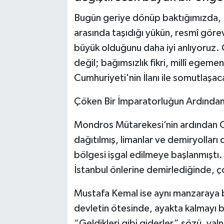
Bugün geriye dönüp baktığımızda, 
arasında taşıdığı yükün, resmî gör
büyük olduğunu daha iyi anlıyoruz
değil; bağımsızlık fikri, millî egeme
Cumhuriyeti'nin İlanı ile somutlaşaca
Çöken Bir İmparatorluğun Ardında
Mondros Mütarekesi’nin ardından Os
dağıtılmış, limanlar ve demiryolları
bölgesi işgal edilmeye başlanmıştı.
İstanbul önlerine demirlediğinde, ço
Mustafa Kemal ise aynı manzaraya bak
devletin ötesinde, ayakta kalmayı ba
“Geldikleri gibi giderler” sözü, yal