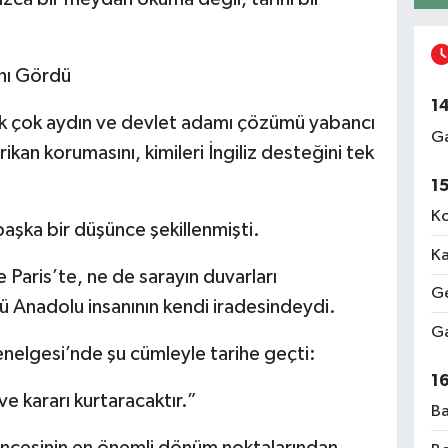
nı Gördü
1
ek çok aydın ve devlet adamı çözümü yabancı
Ga
kan korumasını, kimileri İngiliz desteğini tek
1
Ko
aşka bir düşünce şekillenmişti.
Ka
 Paris’te, ne de sarayın duvarları
Ge
ü Anadolu insanının kendi iradesindeydi.
Ga
elgesi’nde şu cümleyle tarihe geçti:
1
m ve kararı kurtaracaktır.”
Ba