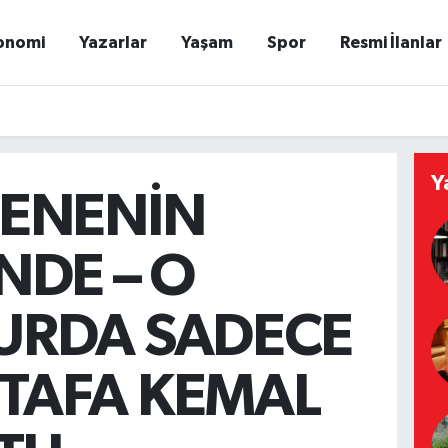
onomi
Yazarlar
Yaşam
Spor
Resmi İlanlar
Y
LENENİN
NDE – O
URDA SADECE
TAFA KEMAL