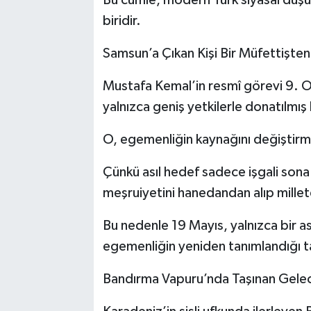
Bu cümle, modern Türk siyasal düş
biridir.
Samsun’a Çıkan Kişi Bir Müfettişten
Mustafa Kemal’in resmî görevi 9. Or
yalnızca geniş yetkilerle donatılmış 
O, egemenliğin kaynağını değiştirm
Çünkü asıl hedef sadece işgali sona 
meşruiyetini hanedandan alıp mille
Bu nedenle 19 Mayıs, yalnızca bir as
egemenliğin yeniden tanımlandığı tar
Bandırma Vapuru’nda Taşınan Gele