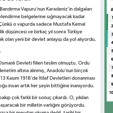
Bandırma Vapuru’nun Karadeniz’in dalgaları
evlendirme belgelerine sığmayacak kadar
. Çünkü o vapurda sadece Mustafa Kemal
nlik düşüncesi ve birkaç yıl sonra Türkiye
k olan yeni bir devlet anlayışı da yol alıyordu.
n
manlı Devleti fiilen teslim olmuştu. Ordu
 denetim altına alınmış, Anadolu’nun birçok
 13 Kasım 1918’de İtilaf Devletleri donanması
ğu insan artık her şeyin bittiğine inanıyordu.
1
ıp çok farklı bir sonuç çıkardı. O, yıkılan
şaracak bir milletin varlığını görüyordu.
nızca bir meydan okuma değil, tarihî bir