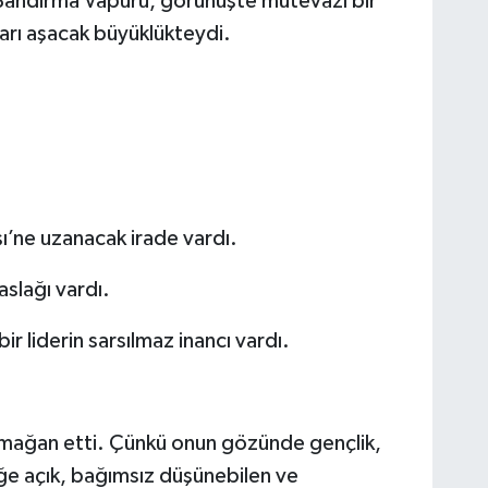
n Bandırma Vapuru, görünüşte mütevazı bir
arı aşacak büyüklükteydi.
şı’ne uzanacak irade vardı.
taslağı vardı.
 liderin sarsılmaz inancı vardı.
rmağan etti. Çünkü onun gözünde gençlik,
iğe açık, bağımsız düşünebilen ve