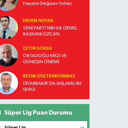
Hayatın Değişen Yolları
ERDEM NOYAN
YENİ PARTİ’NİN İLK GENEL
BAŞKANI ÖZCAN
ÇETIN GÖKSU
ORTADOĞU KRİZİ VE
GÜNEŞİN ÖNEMİ
BESIM GÜÇTENKORKMAZ
DİYARBAKIR’DA ANLAMLI İKİ
SERGİ
Süper Lig Puan Durumu
Süper Lig