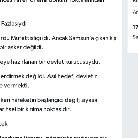
üncesinin en önemli dönüm noktalarından
Be
Am
 Fazlasıydı
1
Sa
du Müfettişliği idi. Ancak Samsun’a çıkan kişi
bir asker değildi.
eye hazırlanan bir devlet kurucusuydu.
erdirmek değildi. Asıl hedef, devletin
te vermekti.
kerî hareketin başlangıcı değil; siyasal
ihsel bir kırılma noktasıdır.
cek