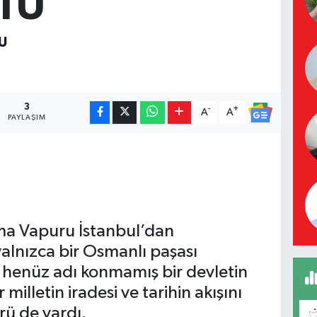
TU
U
3
-
+
A
A
PAYLAŞIM
ma Vapuru İstanbul’dan
alnızca bir Osmanlı paşası
henüz adı konmamış bir devletin
 milletin iradesi ve tarihin akışını
rü de vardı.