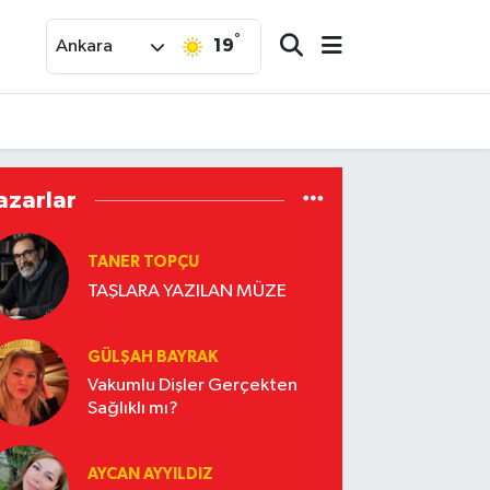
°
19
Ankara
azarlar
TANER TOPÇU
TAŞLARA YAZILAN MÜZE
GÜLŞAH BAYRAK
Vakumlu Dişler Gerçekten
Sağlıklı mı?
AYCAN AYYILDIZ