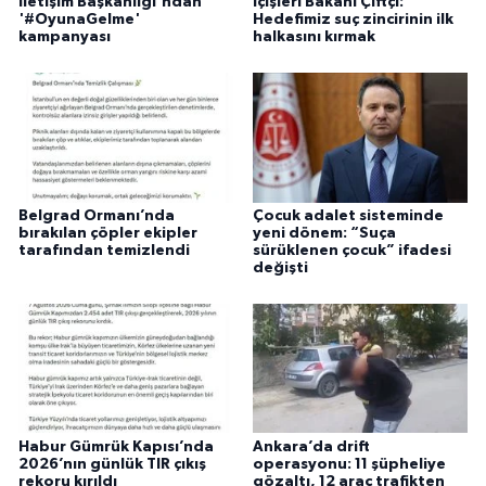
İletişim Başkanlığı'ndan
İçişleri Bakanı Çiftçi:
'#OyunaGelme'
Hedefimiz suç zincirinin ilk
kampanyası
halkasını kırmak
Belgrad Ormanı’nda
Çocuk adalet sisteminde
bırakılan çöpler ekipler
yeni dönem: “Suça
tarafından temizlendi
sürüklenen çocuk” ifadesi
değişti
Habur Gümrük Kapısı’nda
Ankara’da drift
2026’nın günlük TIR çıkış
operasyonu: 11 şüpheliye
rekoru kırıldı
gözaltı, 12 araç trafikten