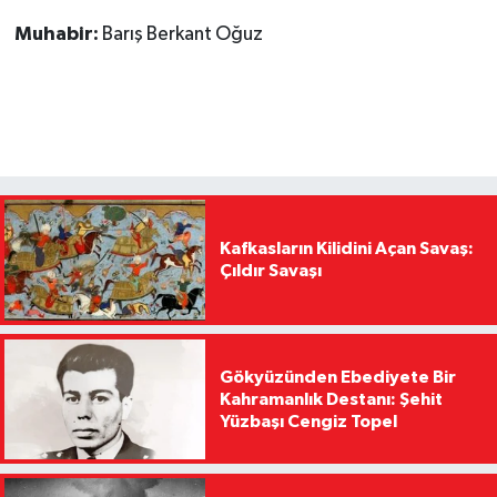
Muhabir:
Barış Berkant Oğuz
Kafkasların Kilidini Açan Savaş:
Çıldır Savaşı
Gökyüzünden Ebediyete Bir
Kahramanlık Destanı: Şehit
Yüzbaşı Cengiz Topel