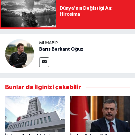
Dünya'nın Değiştiği An:
Hiroşima
MUHABIR
Barış Berkant Oğuz
Bunlar da ilginizi çekebilir