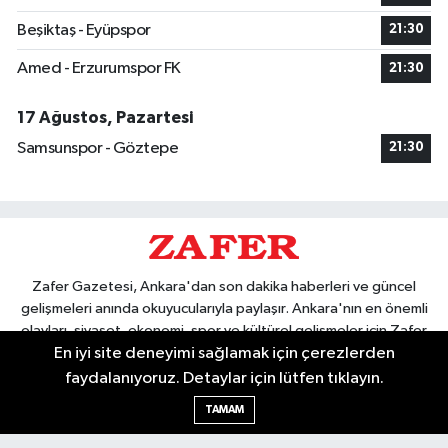
Beşiktaş - Eyüpspor
21:30
Amed - Erzurumspor FK
21:30
17 Ağustos, Pazartesi
Samsunspor - Göztepe
21:30
Zafer Gazetesi, Ankara'dan son dakika haberleri ve güncel
gelişmeleri anında okuyucularıyla paylaşır. Ankara'nın en önemli
olayları, siyaset, ekonomi, spor ve kültürel gelişmeler için Zafer
En iyi site deneyimi sağlamak için çerezlerden
Gazetesi'ni takip edin. Başkentin güvendiği haber kaynağı.
faydalanıyoruz. Detaylar için lütfen tıklayın.
TAMAM