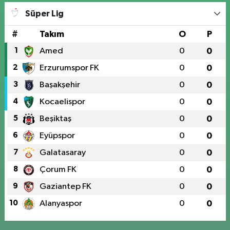
Süper Lig
#
Takım
O
P
1
Amed
0
0
2
Erzurumspor FK
0
0
3
Başakşehir
0
0
4
Kocaelispor
0
0
5
Beşiktaş
0
0
6
Eyüpspor
0
0
7
Galatasaray
0
0
8
Çorum FK
0
0
9
Gaziantep FK
0
0
10
Alanyaspor
0
0