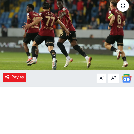
Paylaş
-
+
A
A