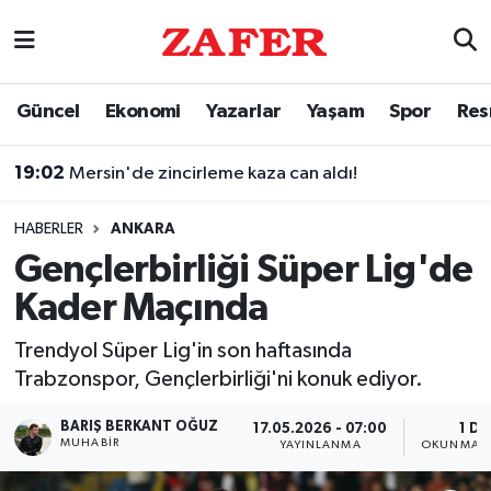
Nöbetçi Eczaneler
Güncel
Ekonomi
Yazarlar
Yaşam
Spor
Res
Hava Durumu
19:02
Mersin'de zincirleme kaza can aldı!
Ankara Namaz Vakitleri
HABERLER
ANKARA
Trafik Durumu
Gençlerbirliği Süper Lig'de
Kader Maçında
Süper Lig Puan Durumu ve Fikstür
Trendyol Süper Lig'in son haftasında
Tüm Manşetler
Trabzonspor, Gençlerbirliği'ni konuk ediyor.
Son Dakika Haberleri
BARIŞ BERKANT OĞUZ
17.05.2026 - 07:00
1 DK
MUHABIR
YAYINLANMA
OKUNMA S
Haber Arşivi