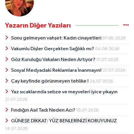
Yazarın Diğer Yazıları
Sonu gelmeyen vahşet: Kadın cinayetleri
07.08.2026
Vakumlu Dişler Gerçekten Sağlıklı mı?
04.08.2026
Göz Kuruluğu Vakaları Neden Artıyor?
31.07.2026
Sosyal Medyadaki Reklamlara İnanmayın!
27.07.2026
Çay keyfinde görünmeyen tehlike !
24.07.2026
Yaz sıcaklarında sebze ve meyveleri iyice yıkayın
21.07.2026
Fındığın Asıl Tadı Neden Acı?
16.07.2026
GÜNEŞE DİKKAT: YÜZ BENLERİNİZİ KORUYUNUZ
14.07.2026