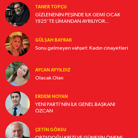
TANER TOPÇU
GİZLENENİN PEŞİNDE İLK GEMİ OCAK
1925'TE LİMANDAN AYRILIYOR...
GÜLŞAH BAYRAK
Sonu gelmeyen vahşet: Kadın cinayetleri
AYCAN AYYILDIZ
Olacak Olan
ERDEM NOYAN
YENİ PARTİ’NİN İLK GENEL BAŞKANI
ÖZCAN
ÇETIN GÖKSU
ORTADOĞU KRİZİ VE GÜNEŞİN ÖNEMİ