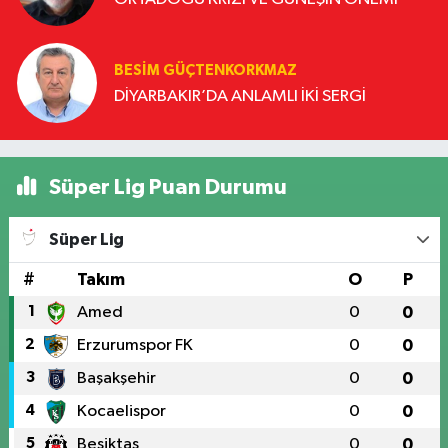
BESIM GÜÇTENKORKMAZ
DİYARBAKIR’DA ANLAMLI İKİ SERGİ
Süper Lig Puan Durumu
Süper Lig
#
Takım
O
P
1
Amed
0
0
2
Erzurumspor FK
0
0
3
Başakşehir
0
0
4
Kocaelispor
0
0
5
Beşiktaş
0
0