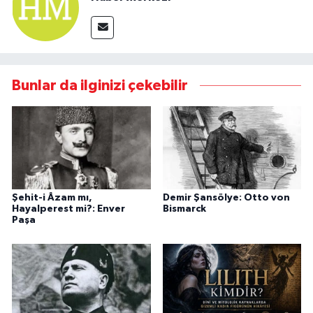
Bunlar da ilginizi çekebilir
Şehit-i Âzam mı,
Demir Şansölye: Otto von
Hayalperest mi?: Enver
Bismarck
Paşa