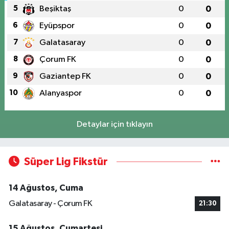
5
Beşiktaş
0
0
6
Eyüpspor
0
0
7
Galatasaray
0
0
8
Çorum FK
0
0
9
Gaziantep FK
0
0
10
Alanyaspor
0
0
Detaylar için tıklayın
Süper Lig Fikstür
14 Ağustos, Cuma
Galatasaray - Çorum FK
21:30
15 Ağustos, Cumartesi