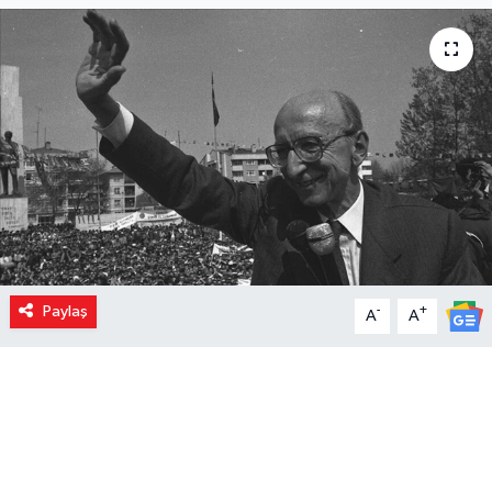
Paylaş
-
+
A
A