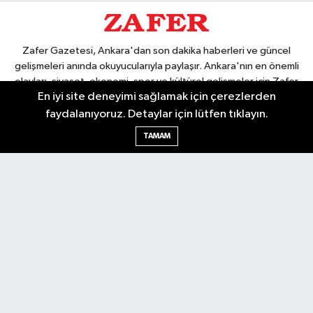
Zafer Gazetesi, Ankara'dan son dakika haberleri ve güncel
gelişmeleri anında okuyucularıyla paylaşır. Ankara'nın en önemli
olayları, siyaset, ekonomi, spor ve kültürel gelişmeler için Zafer
En iyi site deneyimi sağlamak için çerezlerden
Gazetesi'ni takip edin. Başkentin güvendiği haber kaynağı.
faydalanıyoruz. Detaylar için lütfen tıklayın.
TAMAM
Nöbetçi Eczaneler
Hava Durumu
Ankara Namaz Vakitleri
Trafik Durumu
Puan Durumu ve Fikstür
Tüm Manşetler
Son Dakika Haberleri
Haber Arşivi