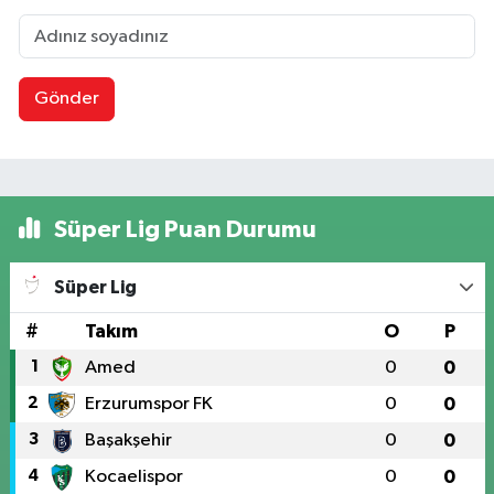
Gönder
Süper Lig Puan Durumu
Süper Lig
#
Takım
O
P
1
Amed
0
0
2
Erzurumspor FK
0
0
3
Başakşehir
0
0
4
Kocaelispor
0
0