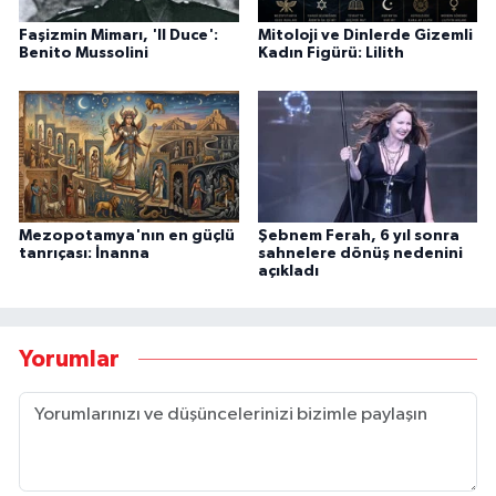
Faşizmin Mimarı, 'Il Duce':
Mitoloji ve Dinlerde Gizemli
Benito Mussolini
Kadın Figürü: Lilith
Mezopotamya'nın en güçlü
Şebnem Ferah, 6 yıl sonra
tanrıçası: İnanna
sahnelere dönüş nedenini
açıkladı
Yorumlar