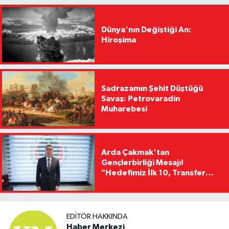
Dünya'nın Değiştiği An:
Hiroşima
Sadrazamın Şehit Düştüğü
Savaş: Petrovaradin
Muharebesi
Arda Çakmak'tan
Gençlerbirliği Mesajı!
"Hedefimiz İlk 10, Transfer
Yasağını Kısa Sürede
Kaldıracağız"
EDITÖR HAKKINDA
Haber Merkezi