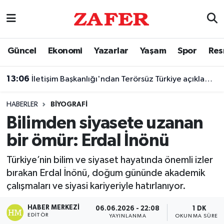
Nöbetçi Eczaneler
Güncel
Ekonomi
Yazarlar
Yaşam
Spor
Res
Hava Durumu
13:06
İletişim Başkanlığı'ndan Terörsüz Türkiye açıklaması
Ankara Namaz Vakitleri
HABERLER
BIYOGRAFI
Trafik Durumu
Bilimden siyasete uzanan
bir ömür: Erdal İnönü
Süper Lig Puan Durumu ve Fikstür
Türkiye’nin bilim ve siyaset hayatında önemli izler
Tüm Manşetler
bırakan Erdal İnönü, doğum gününde akademik
çalışmaları ve siyasi kariyeriyle hatırlanıyor.
Son Dakika Haberleri
HABER MERKEZI
06.06.2026 - 22:08
1 DK
Haber Arşivi
EDITÖR
YAYINLANMA
OKUNMA SÜRESI