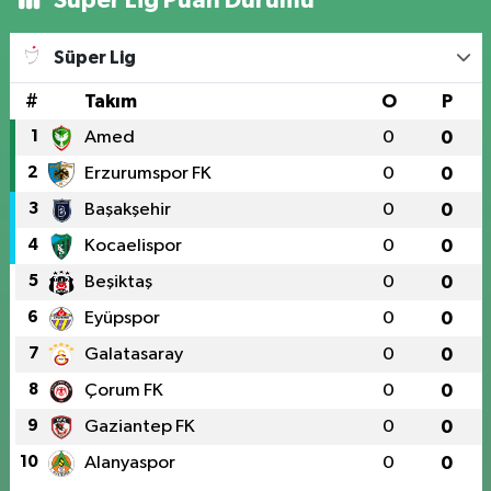
Süper Lig
#
Takım
O
P
1
Amed
0
0
2
Erzurumspor FK
0
0
3
Başakşehir
0
0
4
Kocaelispor
0
0
5
Beşiktaş
0
0
6
Eyüpspor
0
0
7
Galatasaray
0
0
8
Çorum FK
0
0
9
Gaziantep FK
0
0
10
Alanyaspor
0
0