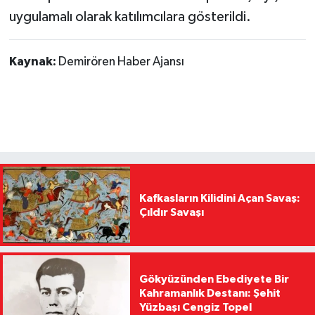
uygulamalı olarak katılımcılara gösterildi.
Kaynak:
Demirören Haber Ajansı
Kafkasların Kilidini Açan Savaş:
Çıldır Savaşı
Gökyüzünden Ebediyete Bir
Kahramanlık Destanı: Şehit
Yüzbaşı Cengiz Topel