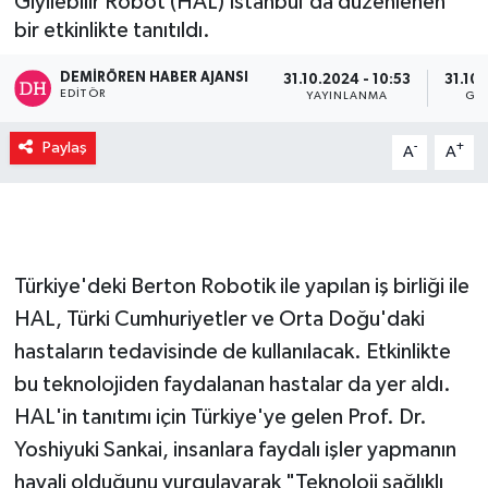
Giyilebilir Robot (HAL) İstanbul'da düzenlenen
bir etkinlikte tanıtıldı.
DEMIRÖREN HABER AJANSI
31.10.2024 - 10:53
31.10.
EDITÖR
YAYINLANMA
GÜ
Paylaş
-
+
A
A
Türkiye'deki Berton Robotik ile yapılan iş birliği ile
HAL, Türki Cumhuriyetler ve Orta Doğu'daki
hastaların tedavisinde de kullanılacak. Etkinlikte
bu teknolojiden faydalanan hastalar da yer aldı.
HAL'in tanıtımı için Türkiye'ye gelen Prof. Dr.
Yoshiyuki Sankai, insanlara faydalı işler yapmanın
hayali olduğunu vurgulayarak "Teknoloji sağlıklı