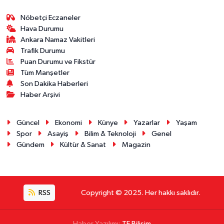
Nöbetçi Eczaneler
Hava Durumu
Ankara Namaz Vakitleri
Trafik Durumu
Puan Durumu ve Fikstür
Tüm Manşetler
Son Dakika Haberleri
Haber Arşivi
Güncel
Ekonomi
Künye
Yazarlar
Yaşam
Spor
Asayiş
Bilim & Teknoloji
Genel
Gündem
Kültür & Sanat
Magazin
RSS
Copyright © 2025. Her hakkı saklıdır.
Haber Yazılımı:
TE Bilişim