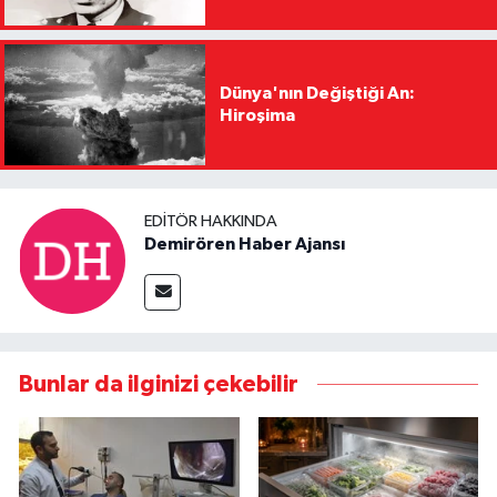
Dünya'nın Değiştiği An:
Hiroşima
EDITÖR HAKKINDA
Demirören Haber Ajansı
Bunlar da ilginizi çekebilir