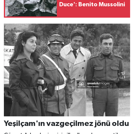
Duce': Benito Mussolini
Yeşilçam'ın vazgeçilmez jönü oldu