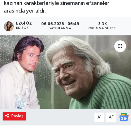
kazınan karakterleriyle sinemanın efsaneleri
arasında yer aldı.
EZGI ÖZ
06.06.2026 - 06:49
3 DK
EDITÖR
YAYINLANMA
OKUNMA SÜRESI
Paylaş
-
+
A
A