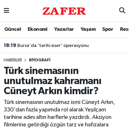
Nöbetçi Eczaneler
Güncel
Ekonomi
Yazarlar
Yaşam
Spor
Res
Hava Durumu
18:19
Bursa'da 'tarihi eser' operasyonu
Ankara Namaz Vakitleri
HABERLER
BIYOGRAFI
Trafik Durumu
Türk sinemasının
unutulmaz kahramanı
Süper Lig Puan Durumu ve Fikstür
Cüneyt Arkın kimdir?
Tüm Manşetler
Türk sinemasının unutulmaz ismi Cüneyt Arkın,
330'dan fazla yapımda rol alarak Yeşilçam
Son Dakika Haberleri
tarihine adını altın harflerle yazdırdı. Aksiyon
filmlerine getirdiği özgün tarz ve hafızalara
Haber Arşivi