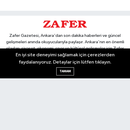
Zafer Gazetesi, Ankara'dan son dakika haberleri ve güncel
gelişmeleri anında okuyucularıyla paylaşır. Ankara'nın en önemli
olayları, siyaset, ekonomi, spor ve kültürel gelişmeler için Zafer
En iyi site deneyimi sağlamak için çerezlerden
Gazetesi'ni takip edin. Başkentin güvendiği haber kaynağı.
faydalanıyoruz. Detaylar için lütfen tıklayın.
TAMAM
Nöbetçi Eczaneler
Hava Durumu
Ankara Namaz Vakitleri
Trafik Durumu
Puan Durumu ve Fikstür
Tüm Manşetler
Son Dakika Haberleri