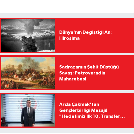
Dünya'nın Değiştiği An:
Hiroşima
Sadrazamın Şehit Düştüğü
Savaş: Petrovaradin
Muharebesi
Arda Çakmak'tan
Gençlerbirliği Mesajı!
"Hedefimiz İlk 10, Transfer
Yasağını Kısa Sürede
Kaldıracağız"