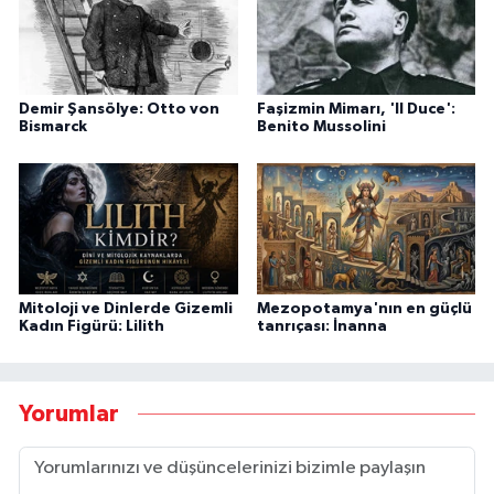
Demir Şansölye: Otto von
Faşizmin Mimarı, 'Il Duce':
Bismarck
Benito Mussolini
Mitoloji ve Dinlerde Gizemli
Mezopotamya'nın en güçlü
Kadın Figürü: Lilith
tanrıçası: İnanna
Yorumlar