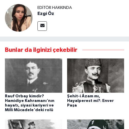
EDITÖR HAKKINDA
Ezgi Öz
Bunlar da ilginizi çekebilir
Rauf Orbay kimdir?
Şehit-i Âzam mı,
Hamidiye Kahramanı'nın
Hayalperest mi?: Enver
hayatı, siyasi kariyeri ve
Paşa
Milli Mücadele'deki rolü