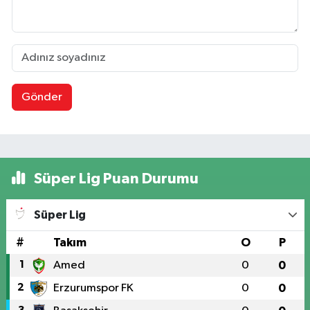
Gönder
Süper Lig Puan Durumu
Süper Lig
#
Takım
O
P
1
Amed
0
0
2
Erzurumspor FK
0
0