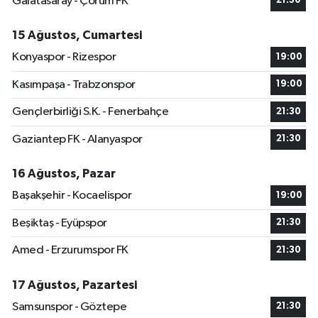
Galatasaray - Çorum FK
21:30
15 Ağustos, Cumartesi
Konyaspor - Rizespor
19:00
Kasımpaşa - Trabzonspor
19:00
Gençlerbirliği S.K. - Fenerbahçe
21:30
Gaziantep FK - Alanyaspor
21:30
16 Ağustos, Pazar
Başakşehir - Kocaelispor
19:00
Beşiktaş - Eyüpspor
21:30
Amed - Erzurumspor FK
21:30
17 Ağustos, Pazartesi
Samsunspor - Göztepe
21:30