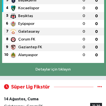
3
Başakşehir
0
0
4
Kocaelispor
0
0
5
Beşiktaş
0
0
6
Eyüpspor
0
0
7
Galatasaray
0
0
8
Çorum FK
0
0
9
Gaziantep FK
0
0
10
Alanyaspor
0
0
Detaylar için tıklayın
Süper Lig Fikstür
14 Ağustos, Cuma