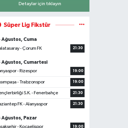
Detaylar için tıklayın
Süper Lig Fikstür
4 Ağustos, Cuma
latasaray - Çorum FK
21:30
5 Ağustos, Cumartesi
nyaspor - Rizespor
19:00
sımpaşa - Trabzonspor
19:00
nçlerbirliği S.K. - Fenerbahçe
21:30
ziantep FK - Alanyaspor
21:30
6 Ağustos, Pazar
şakşehir - Kocaelispor
19:00