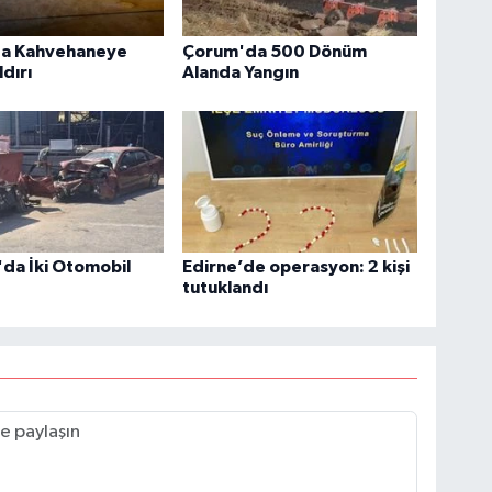
a Kahvehaneye
Çorum'da 500 Dönüm
ldırı
Alanda Yangın
da İki Otomobil
Edirne’de operasyon: 2 kişi
tutuklandı