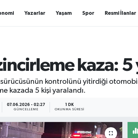
onomi
Yazarlar
Yaşam
Spor
Resmi İlanlar
ncirleme kaza: 5 
ürücüsünün kontrolünü yitirdiği otomobilin
me kazada 5 kişi yaralandı.
07.06.2026 - 02:27
1 DK
GÜNCELLEME
OKUNMA SÜRESI