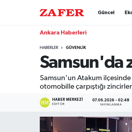
Güncel
Ek
Ankara Haberleri
HABERLER
GÜVENLIK
Samsun'da zi
Samsun'un Atakum ilçesinde s
otomobille çarpıştığı zincirle
HABER MERKEZI
07.06.2026 - 02:48
EDITÖR
YAYINLANMA