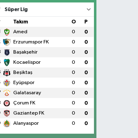
Süper Lig
#
Takım
O
P
1
Amed
0
0
2
Erzurumspor FK
0
0
3
Başakşehir
0
0
4
Kocaelispor
0
0
5
Beşiktaş
0
0
6
Eyüpspor
0
0
7
Galatasaray
0
0
8
Çorum FK
0
0
9
Gaziantep FK
0
0
0
Alanyaspor
0
0