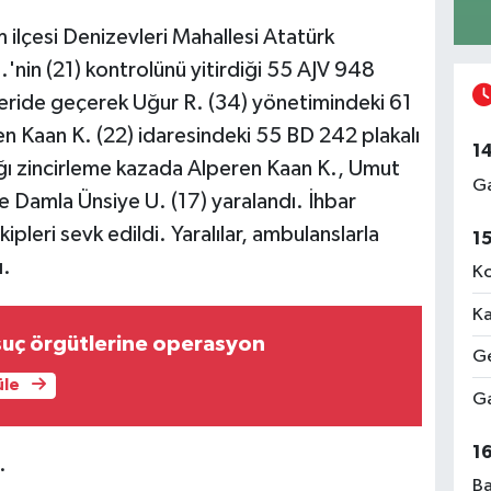
 ilçesi Denizevleri Mahallesi Atatürk
nin (21) kontrolünü yitirdiği 55 AJV 948
 şeride geçerek Uğur R. (34) yönetimindeki 61
n Kaan K. (22) idaresindeki 55 BD 242 plakalı
1
tığı zincirleme kazada Alperen Kaan K., Umut
Ga
 ve Damla Ünsiye U. (17) yaralandı. İhbar
ipleri sevk edildi. Yaralılar, ambulanslarla
1
ı.
Ko
Ka
suç örgütlerine operasyon
Ge
üle
Ga
1
.
Ba