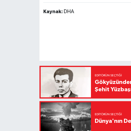
Kaynak:
DHA
EDITÖRÜN SEÇTIĞI
Gökyüzünden 
Şehit Yüzbaş
EDITÖRÜN SEÇTIĞI
Dünya'nın De