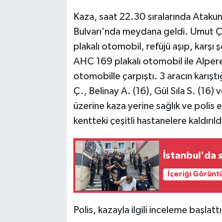
Kaza, saat 22.30 sıralarında Atakum
Bulvarı'nda meydana geldi. Umut Ç.'
plakalı otomobil, refüjü aşıp, karşı
AHC 169 plakalı otomobil ile Alpere
otomobille çarpıştı. 3 aracın karış
Ç., Belinay A. (16), Gül Sıla S. (16)
üzerine kaza yerine sağlık ve polis ek
kentteki çeşitli hastanelere kaldırıld
İstanbul'da 
İçeriği Görünt
Polis, kazayla ilgili inceleme başlattı