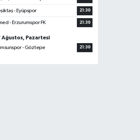
şiktaş - Eyüpspor
21:30
ed - Erzurumspor FK
21:30
7 Ağustos, Pazartesi
msunspor - Göztepe
21:30