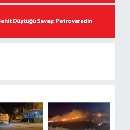
ehit Düştüğü Savaş: Petrovaradin