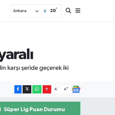
°
20
Ankara
yaralı
 karşı şeride geçerek iki
-
+
A
A
Süper Lig Puan Durumu