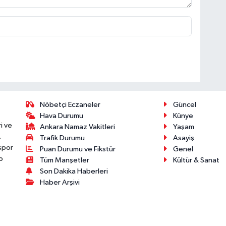
Nöbetçi Eczaneler
Güncel
Hava Durumu
Künye
i ve
Ankara Namaz Vakitleri
Yaşam
.
Trafik Durumu
Asayiş
 spor
Puan Durumu ve Fikstür
Genel
p
Tüm Manşetler
Kültür & Sanat
Son Dakika Haberleri
Haber Arşivi