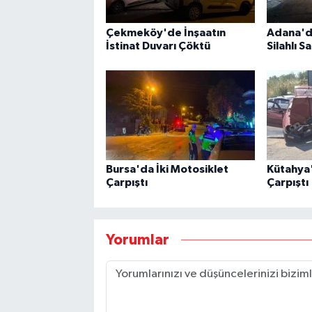
Çekmeköy'de İnşaatın
Adana'd
İstinat Duvarı Çöktü
Silahlı Sa
Bursa'da İki Motosiklet
Kütahya'
Çarpıştı
Çarpıştı
Yorumlar