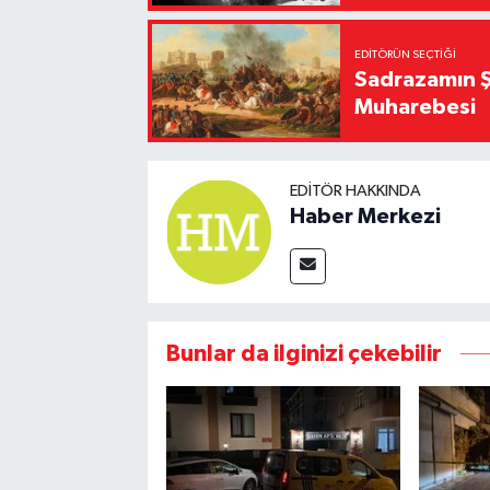
EDITÖRÜN SEÇTIĞI
Sadrazamın Ş
Muharebesi
EDITÖR HAKKINDA
Haber Merkezi
Bunlar da ilginizi çekebilir