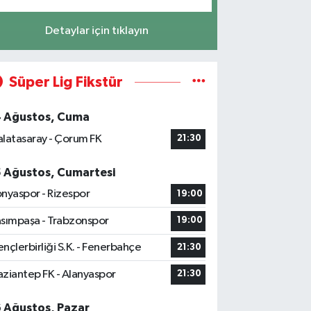
Detaylar için tıklayın
Süper Lig Fikstür
4 Ağustos, Cuma
latasaray - Çorum FK
21:30
5 Ağustos, Cumartesi
nyaspor - Rizespor
19:00
sımpaşa - Trabzonspor
19:00
nçlerbirliği S.K. - Fenerbahçe
21:30
ziantep FK - Alanyaspor
21:30
6 Ağustos, Pazar