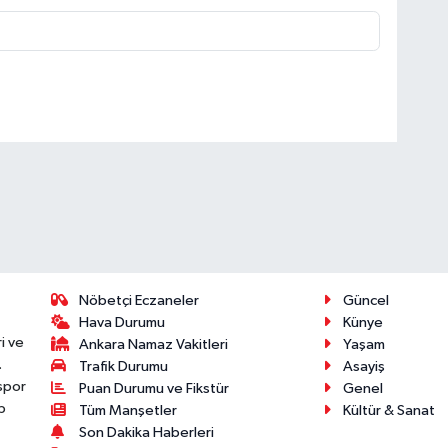
Nöbetçi Eczaneler
Güncel
Hava Durumu
Künye
i ve
Ankara Namaz Vakitleri
Yaşam
.
Trafik Durumu
Asayiş
 spor
Puan Durumu ve Fikstür
Genel
p
Tüm Manşetler
Kültür & Sanat
Son Dakika Haberleri