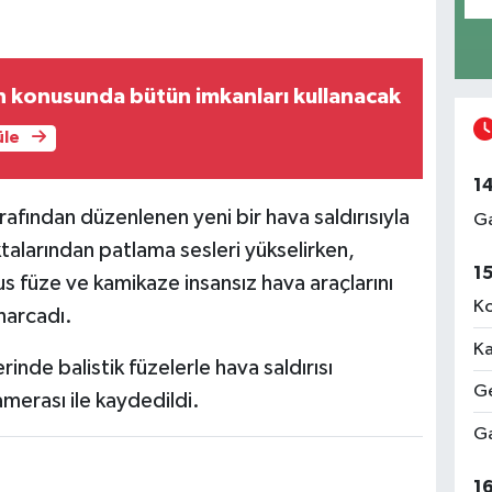
 konusunda bütün imkanları kullanacak
üle
1
afından düzenlenen yeni bir hava saldırısıyla
Ga
oktalarından patlama sesleri yükselirken,
1
 füze ve kamikaze insansız hava araçlarını
Ko
harcadı.
Ka
inde balistik füzelerle hava saldırısı
Ge
merası ile kaydedildi.
Ga
1