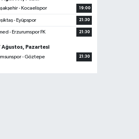
şakşehir - Kocaelispor
19:00
şiktaş - Eyüpspor
21:30
ed - Erzurumspor FK
21:30
7 Ağustos, Pazartesi
msunspor - Göztepe
21:30