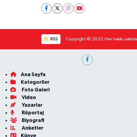
RSS
Copyright © 2025. Her hakkı saklıdır
Ana Sayfa
Kategoriler
Foto Galeri
Video
Yazarlar
Röportaj
Biyografi
Anketler
Künye