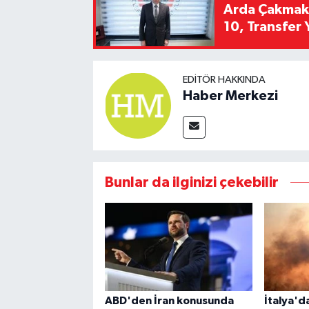
Arda Çakmak't
10, Transfer 
EDITÖR HAKKINDA
Haber Merkezi
Bunlar da ilginizi çekebilir
ABD'den İran konusunda
İtalya'd