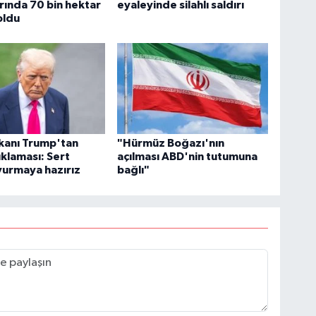
rında 70 bin hektar
eyaleyinde silahlı saldırı
oldu
kanı Trump'tan
"Hürmüz Boğazı'nın
ıklaması: Sert
açılması ABD'nin tutumuna
vurmaya hazırız
bağlı"