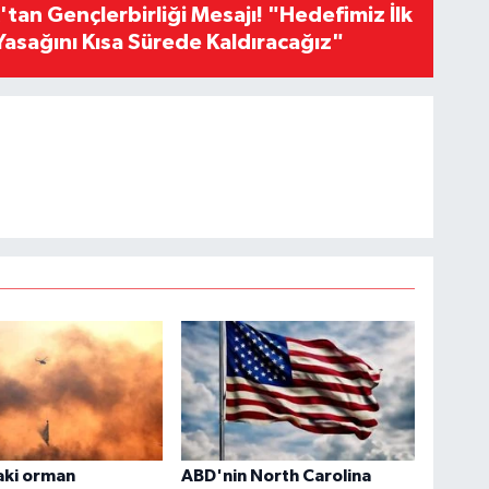
an Gençlerbirliği Mesajı! "Hedefimiz İlk
Yasağını Kısa Sürede Kaldıracağız"
aki orman
ABD'nin North Carolina