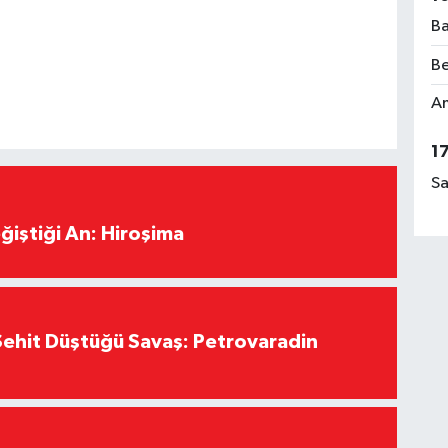
Ba
Be
Am
1
Sa
ğiştiği An: Hiroşima
ehit Düştüğü Savaş: Petrovaradin