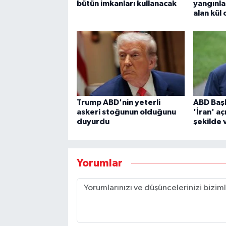
bütün imkanları kullanacak
yangınla
alan kül 
Trump ABD'nin yeterli
ABD Baş
askeri stoğunun olduğunu
'İran' aç
duyurdu
şekilde 
Yorumlar