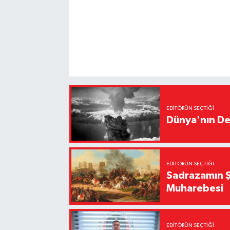
EDITÖRÜN SEÇTIĞI
Dünya'nın De
EDITÖRÜN SEÇTIĞI
Sadrazamın Ş
Muharebesi
EDITÖRÜN SEÇTIĞI