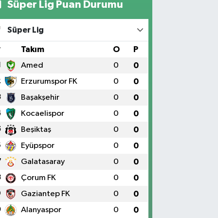
Süper Lig Puan Durumu
Süper Lig
#
Takım
O
P
1
Amed
0
0
2
Erzurumspor FK
0
0
3
Başakşehir
0
0
4
Kocaelispor
0
0
5
Beşiktaş
0
0
6
Eyüpspor
0
0
7
Galatasaray
0
0
8
Çorum FK
0
0
9
Gaziantep FK
0
0
0
Alanyaspor
0
0