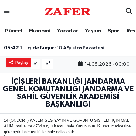
Nöbetçi Eczaneler
Güncel
Ekonomi
Yazarlar
Yaşam
Spor
Res
Hava Durumu
05:42
1. Lig'de Bugün: 10 Ağustos Pazartesi
Ankara Namaz Vakitleri
Paylaş
-
+
14.05.2026 - 00:00
A
A
Trafik Durumu
İÇİŞLERİ BAKANLIĞI JANDARMA
Süper Lig Puan Durumu ve Fikstür
GENEL KOMUTANLIĞI JANDARMA VE
SAHİL GÜVENLİK AKADEMİSİ
Tüm Manşetler
BAŞKANLIĞI
Son Dakika Haberleri
14 (ONDÖRT) KALEM SES YAYIN VE GÖRÜNTÜ SİSTEMİ İÇİN MAL
ALIMI mal alımı 4734 sayılı Kamu İhale Kanununun 19 uncu maddesine
Haber Arşivi
göre açık ihale usulü ile ihale edilecektir.