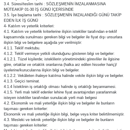
3.4. Süresi/teslim tarihi : SÖZLEŞMENİN İMZALANMASINA
MÜTEAKİP 01-30 İŞ GÜNÜ İÇERİSİNDE
3.5. İşe başlama tarihi : SÖZLEŞMENİN İMZALANDIĞI GÜNÜ TAKİP
EDEN İLK İŞ GÜNÜ
4- Katılım ve yeterlik kriterleri:
4.1. Katılım ve yeterlik kriterlerine ilişkin istekliler tarafından e-teklif
kapsamında sunulması gereken bilgi ve belgeler ile fiyat dışı unsurlara
ilişkin bilgi ve belgelere aşağıda yer verilmiştir:
4.1.1. Teklif mektubu.
4.1.2. Teklif vermeye yetkili olunduğunu gösteren bilgi ve belgeler:
4.1.2.1. Tüzel kişilerde; isteklilerin yönetimindeki görevliler ile ilgisine
göre, ortaklar ve ortaklık oranlarına (halka arz edilen hisseler hariç)/
üyelerine/kurucularına ilişkin bilgi ve belgeler.
4.1.2.2. Vekâleten ihaleye katılma halinde vekile ilişkin bilgi ve belgeler.
4.1.3. Geçici teminat.
4.1.4 İsteklinin iş ortaklığı olması halinde iş ortaklığı beyannamesi.
4.1.5. Yerli malı teklif edenler lehine fiyat avantajından yararlanmak
isteyen istekliler tarafından sunulacak yerli malı belgesi
4.2. Ekonomik ve mali yeterliğe ilişkin bilgi ve belgeler ile bunların
taşıması gereken kriterler:
Ekonomik ve mali yeterliğe ilişkin bilgi, belge veya kriter belirtilmemiştir.
4.3. Mesleki ve teknik yeterliğe ilişkin bilgi ve belgeler ile bunların
taşıması gereken kriterler: