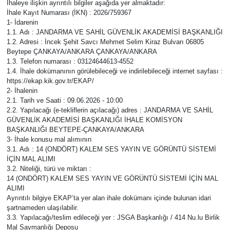
İhaleye ilişkin ayrıntılı bilgiler aşağıda yer almaktadır:
İhale Kayıt Numarası (İKN) : 2026/759367
1- İdarenin
1.1. Adı : JANDARMA VE SAHİL GÜVENLİK AKADEMİSİ BAŞKANLIĞI
1.2. Adresi : İncek Şehit Savcı Mehmet Selim Kiraz Bulvarı 06805
Beytepe ÇANKAYA/ANKARA ÇANKAYA/ANKARA
1.3. Telefon numarası : 03124644613-4552
1.4. İhale dokümanının görülebileceği ve indirilebileceği internet sayfası :
https://ekap.kik.gov.tr/EKAP/
2- İhalenin
2.1. Tarih ve Saati : 09.06.2026 - 10:00
2.2. Yapılacağı (e-tekliflerin açılacağı) adres : JANDARMA VE SAHİL
GÜVENLİK AKADEMİSİ BAŞKANLIĞI İHALE KOMİSYON
BAŞKANLIĞI BEYTEPE-ÇANKAYA/ANKARA
3- İhale konusu mal alımının
3.1. Adı : 14 (ONDÖRT) KALEM SES YAYIN VE GÖRÜNTÜ SİSTEMİ
İÇİN MAL ALIMI
3.2. Niteliği, türü ve miktarı :
14 (ONDÖRT) KALEM SES YAYIN VE GÖRÜNTÜ SİSTEMİ İÇİN MAL
ALIMI
Ayrıntılı bilgiye EKAP’ta yer alan ihale dokümanı içinde bulunan idari
şartnameden ulaşılabilir.
3.3. Yapılacağı/teslim edileceği yer : JSGA Başkanlığı / 414 Nu.lu Birlik
Mal Saymanlığı Deposu