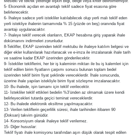
Mesleki ve teknik yeterliğe ilişkin bilgi, belge veya kriter belirtilmemiştir.
5- Ekonomik açıdan en avantajlı teklif sadece fiyat esasına göre
belirlenecektir.
6- İhaleye sadece yerli istekliler katılabilecek olup yerli malı teklif eden
yerli istekliye ihalenin tamamında % 15 (yüzde on beş) oranında fiyat
avantajı uygulanacaktır.
7- İhaleye teklif verecek olanların, EKAP hesabına giriş yaparak ihale
dokümanını indirmeleri zorunludur.
8-Teklifler, EKAP üzerinden teklif mektubu ile ihaleye katılım belgesi ve
diğer ekler kullanılarak hazırlanacak ve e-imza ile imzalanarak ihale tarih
ve saatine kadar EKAP üzerinden gönderilecektir.
9- İstekliler tekliflerini, her bir iş kaleminin miktarı ile bu iş kalemleri için
teklif edilen birim fiyatların çarpımı sonucu bulunan toplam bedel
üzerinden teklif birim fiyat şeklinde vereceklerdir. İhale sonucunda,
üzerine ihale yapılan istekliyle birim fiyat sözleşme imzalanacaktır.
10- Bu ihalede, işin tamamı için teklif verilecektir.
11- İstekliler teklif ettikleri bedelin %3’ünden az olmamak üzere kendi
belirleyecekleri tutarda geçici teminat vereceklerdir.
12- Bu ihalede elektronik eksiltme yapılmayacaktır.
13- Verilen tekliflerin geçerlilik süresi, ihale tarihinden itibaren 90
(Doksan) takvim günüdür.
14- Konsorsiyum olarak ihaleye teklif verilemez.
15- Diğer hususlar:
Teklif fiyatı ihale komisyonu tarafından aşırı düşük olarak tespit edilen