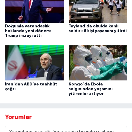
Doğumla vatandaşlık
Tayland’da okulda kanlı
hakkında yeni dönem:
saldırı: 6 kişi yaşamını yitirdi
Trump imzayı attı
İran'dan ABD'ye taahhüt
Kongo'da Ebola
çağrı
salgınından yaşamını
yitirenler artıyor
Yorumlar