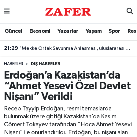
Nöbetçi Eczaneler
Güncel
Ekonomi
Yazarlar
Yaşam
Spor
Res
Hava Durumu
21:29
"Mekke Ortak Savunma Anlaşması, uluslararası müttefiklik taahhütleriyle çelişmemektedir"
Ankara Namaz Vakitleri
HABERLER
DIŞ HABERLER
Trafik Durumu
Erdoğan’a Kazakistan’da
“Ahmet Yesevi Özel Devlet
Süper Lig Puan Durumu ve Fikstür
Nişanı” Verildi
Tüm Manşetler
Recep Tayyip Erdoğan, resmi temaslarda
bulunmak üzere gittiği Kazakistan’da Kasım
Son Dakika Haberleri
Cömert Tokayev tarafından “Hoca Ahmet Yesevi
Nişanı” ile onurlandırıldı. Erdoğan, bu nişanı alan
Haber Arşivi