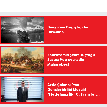
Dünya'nın Değiştiği An:
Hiroşima
Sadrazamın Şehit Düştüğü
Savaş: Petrovaradin
Muharebesi
Arda Çakmak'tan
Gençlerbirliği Mesajı!
"Hedefimiz İlk 10, Transfer
Yasağını Kısa Sürede
Kaldıracağız"