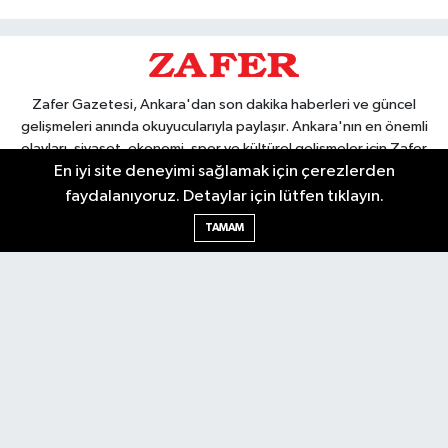
Zafer Gazetesi, Ankara'dan son dakika haberleri ve güncel
gelişmeleri anında okuyucularıyla paylaşır. Ankara'nın en önemli
olayları, siyaset, ekonomi, spor ve kültürel gelişmeler için Zafer
En iyi site deneyimi sağlamak için çerezlerden
Gazetesi'ni takip edin. Başkentin güvendiği haber kaynağı.
faydalanıyoruz. Detaylar için lütfen tıklayın.
TAMAM
Nöbetçi Eczaneler
Hava Durumu
Ankara Namaz Vakitleri
Trafik Durumu
Puan Durumu ve Fikstür
Tüm Manşetler
Son Dakika Haberleri
Haber Arşivi