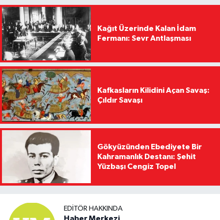
Kağıt Üzerinde Kalan İdam
Fermanı: Sevr Antlaşması
Kafkasların Kilidini Açan Savaş:
Çıldır Savaşı
Gökyüzünden Ebediyete Bir
Kahramanlık Destanı: Şehit
Yüzbaşı Cengiz Topel
EDITÖR HAKKINDA
Haber Merkezi