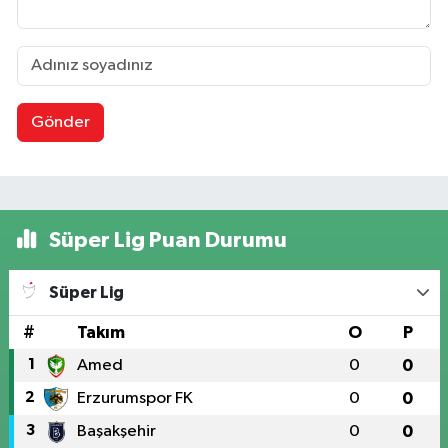
Gönder
Süper Lig Puan Durumu
Süper Lig
#
Takım
O
P
1
Amed
0
0
2
Erzurumspor FK
0
0
3
Başakşehir
0
0