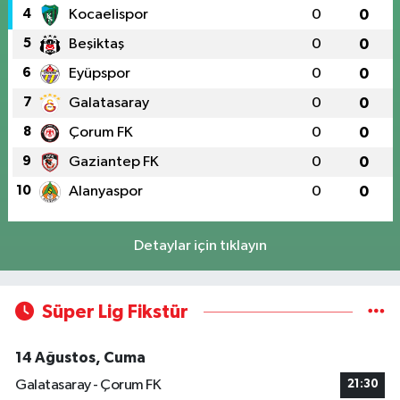
4
Kocaelispor
0
0
5
Beşiktaş
0
0
6
Eyüpspor
0
0
7
Galatasaray
0
0
8
Çorum FK
0
0
9
Gaziantep FK
0
0
10
Alanyaspor
0
0
Detaylar için tıklayın
Süper Lig Fikstür
14 Ağustos, Cuma
Galatasaray - Çorum FK
21:30