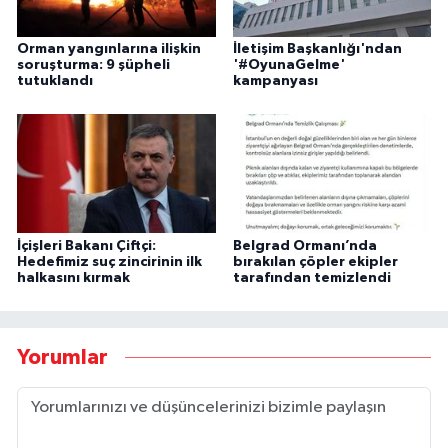
Orman yangınlarına ilişkin
İletişim Başkanlığı'ndan
soruşturma: 9 şüpheli
'#OyunaGelme'
tutuklandı
kampanyası
İçişleri Bakanı Çiftçi:
Belgrad Ormanı’nda
Hedefimiz suç zincirinin ilk
bırakılan çöpler ekipler
halkasını kırmak
tarafından temizlendi
Yorumlar