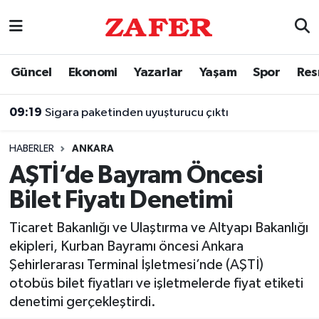
Nöbetçi Eczaneler
Güncel
Ekonomi
Yazarlar
Yaşam
Spor
Res
Hava Durumu
09:19
Sigara paketinden uyuşturucu çıktı
Ankara Namaz Vakitleri
HABERLER
ANKARA
Trafik Durumu
AŞTİ’de Bayram Öncesi
Bilet Fiyatı Denetimi
Süper Lig Puan Durumu ve Fikstür
Ticaret Bakanlığı ve Ulaştırma ve Altyapı Bakanlığı
Tüm Manşetler
ekipleri, Kurban Bayramı öncesi Ankara
Şehirlerarası Terminal İşletmesi’nde (AŞTİ)
Son Dakika Haberleri
otobüs bilet fiyatları ve işletmelerde fiyat etiketi
denetimi gerçekleştirdi.
Haber Arşivi