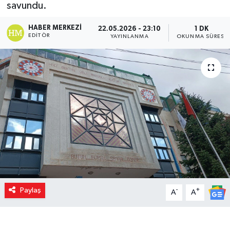
savundu.
HABER MERKEZI
22.05.2026 - 23:10
1 DK
EDITÖR
YAYINLANMA
OKUNMA SÜRESI
Paylaş
-
+
A
A