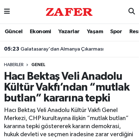
Nöbetçi Eczaneler
Güncel
Ekonomi
Yazarlar
Yaşam
Spor
Res
Hava Durumu
05:23
Galatasaray'dan Almanya Çıkarması
Ankara Namaz Vakitleri
04:42
Bursa'da Elektrikli Bisiklet Uçuruma Yuvarlandı
HABERLER
GENEL
Trafik Durumu
Hacı Bektaş Veli Anadolu
Kültür Vakfı’ndan “mutlak
Süper Lig Puan Durumu ve Fikstür
butlan” kararına tepki
Tüm Manşetler
Hacı Bektaş Veli Anadolu Kültür Vakfı Genel
Merkezi, CHP kurultayına ilişkin “mutlak butlan”
Son Dakika Haberleri
kararına tepki göstererek kararın demokrasi,
hukuk devleti ve seçmen iradesine zarar verdiğini
Haber Arşivi