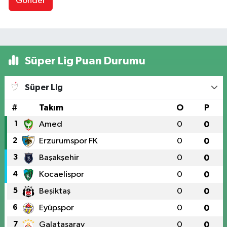
Gönder
Süper Lig Puan Durumu
Süper Lig
#
Takım
O
P
1
Amed
0
0
2
Erzurumspor FK
0
0
3
Başakşehir
0
0
4
Kocaelispor
0
0
5
Beşiktaş
0
0
6
Eyüpspor
0
0
7
Galatasaray
0
0