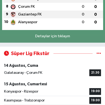
8
Çorum FK
0
0
9
Gaziantep FK
0
0
10
Alanyaspor
0
0
Detaylar için tıklayın
Süper Lig Fikstür
14 Ağustos, Cuma
Galatasaray - Çorum FK
21:30
15 Ağustos, Cumartesi
Konyaspor - Rizespor
19:00
Kasımpaşa - Trabzonspor
19:00