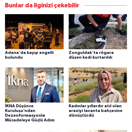
Bunlar da ilginizi çekebilir
Adana'da kayıp engelli
Zonguldak'ta rögara
bulundu
düşen kedi kurtarıldı
İKNA Düşünce
Kadınlar yıllardır atıl olan
Kuruluşu’ndan
araziyi lavanta bahçesine
Dezenformasyonla
dönüştürdü
Mücadeleye Güçlü Adım