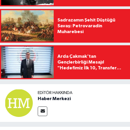
Sadrazamın Şehit Düştüğü
Savaş: Petrovaradin
Muharebesi
Arda Çakmak'tan
Gençlerbirliği Mesajı!
"Hedefimiz İlk 10, Transfer
Yasağını Kısa Sürede
Kaldıracağız"
EDITÖR HAKKINDA
Haber Merkezi