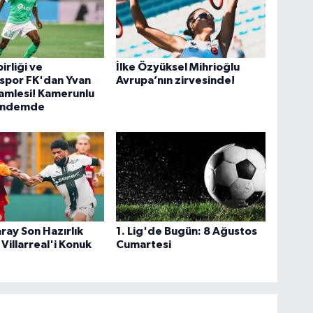
irliği ve
İlke Özyüksel Mihrioğlu
spor FK'dan Yvan
Avrupa’nın zirvesinde!
amlesi! Kamerunlu
gündemde
ray Son Hazırlık
1. Lig'de Bugün: 8 Ağustos
Villarreal'i Konuk
Cumartesi