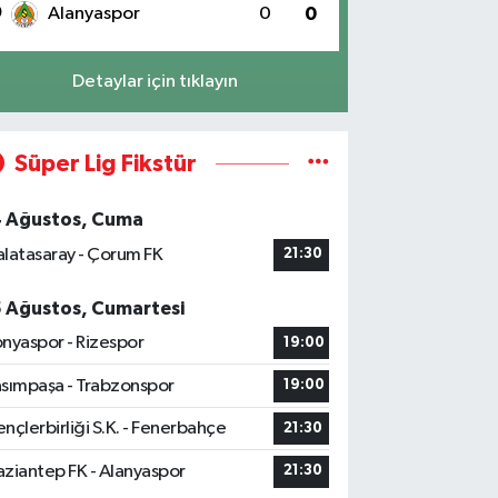
0
Alanyaspor
0
0
Detaylar için tıklayın
Süper Lig Fikstür
4 Ağustos, Cuma
latasaray - Çorum FK
21:30
5 Ağustos, Cumartesi
nyaspor - Rizespor
19:00
sımpaşa - Trabzonspor
19:00
nçlerbirliği S.K. - Fenerbahçe
21:30
ziantep FK - Alanyaspor
21:30