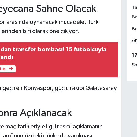
eyecana Sahne Olacak
1
Ba
por arasında oynanacak mücadele, Türk
Be
rinden biri olarak öne çıkıyor.
Am
dan transfer bombası! 15 futbolcuyla
1
landı
Sa
üle
ı geçiren Konyaspor, güçlü rakibi Galatasaray
onra Açıklanacak
 maç tarihleriyle ilgili resmi açıklamanın
ndan önümüzdeki günlerde yapılması