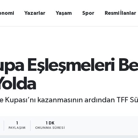
onomi
Yazarlar
Yaşam
Spor
Resmi İlanlar
pa Eşleşmeleri Be
Yolda
ye Kupası’nı kazanmasının ardından TFF Sü
1
1 DK
PAYLAŞIM
OKUNMA SÜRESI