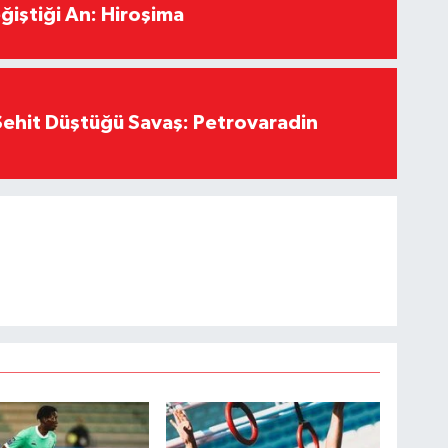
ğiştiği An: Hiroşima
ehit Düştüğü Savaş: Petrovaradin