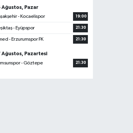
6 Ağustos, Pazar
şakşehir - Kocaelispor
19:00
şiktaş - Eyüpspor
21:30
ed - Erzurumspor FK
21:30
7 Ağustos, Pazartesi
msunspor - Göztepe
21:30