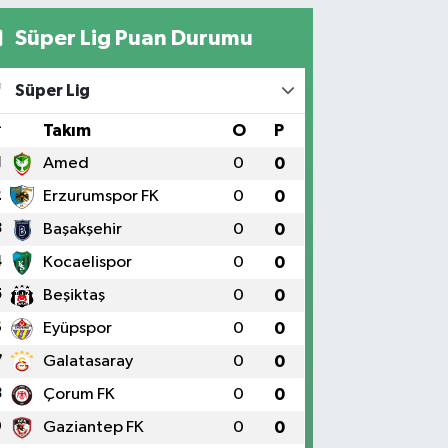
Süper Lig Puan Durumu
Süper Lig
#
Takım
O
P
1
Amed
0
0
2
Erzurumspor FK
0
0
3
Başakşehir
0
0
4
Kocaelispor
0
0
5
Beşiktaş
0
0
6
Eyüpspor
0
0
7
Galatasaray
0
0
8
Çorum FK
0
0
9
Gaziantep FK
0
0