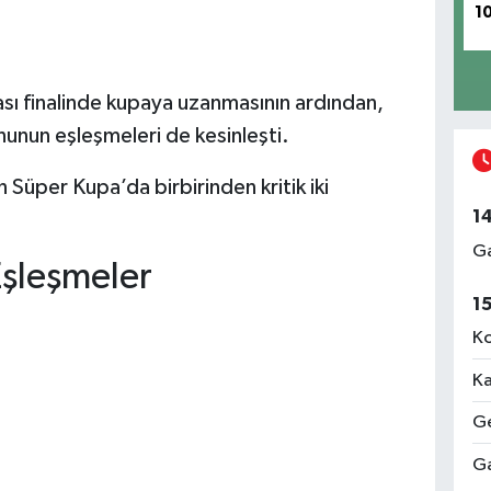
1
sı finalinde kupaya uzanmasının ardından,
nun eşleşmeleri de kesinleşti.
Süper Kupa’da birbirinden kritik iki
1
Ga
şleşmeler
1
Ko
Ka
Ge
Ga