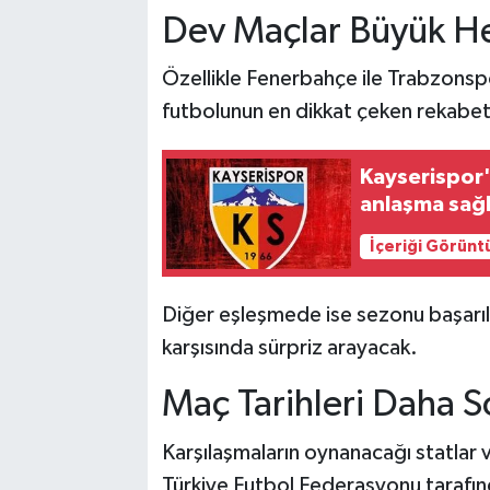
Dev Maçlar Büyük H
Özellikle Fenerbahçe ile Trabzons
futbolunun en dikkat çeken rekabetle
Kayserispor'
anlaşma sağ
İçeriği Görünt
Diğer eşleşmede ise sezonu başarıl
karşısında sürpriz arayacak.
Maç Tarihleri Daha S
Karşılaşmaların oynanacağı statlar ve
Türkiye Futbol Federasyonu tarafı