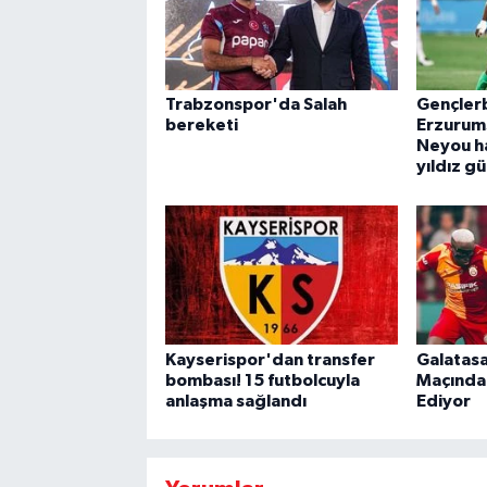
Trabzonspor'da Salah
Gençlerb
bereketi
Erzurum
Neyou h
yıldız 
Kayserispor'dan transfer
Galatasa
bombası! 15 futbolcuyla
Maçında 
anlaşma sağlandı
Ediyor