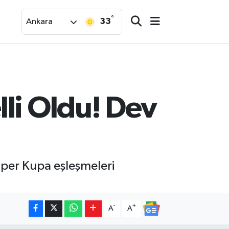
°
33
Ankara
lli Oldu! Dev
per Kupa eşleşmeleri
-
+
A
A