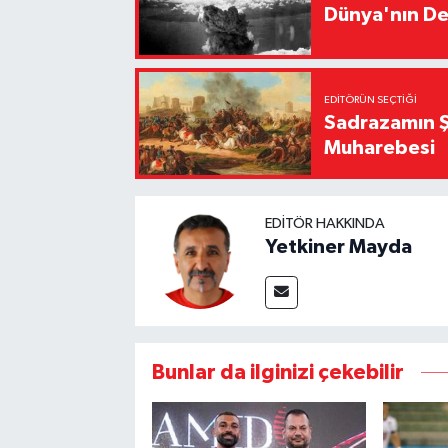
Dünya'nın De
EDITÖRÜN SEÇTIĞI
Sadrazamın Ş
Muharebesi
EDITÖR HAKKINDA
Yetkiner Mayda
Bunlar da ilginizi çekebilir