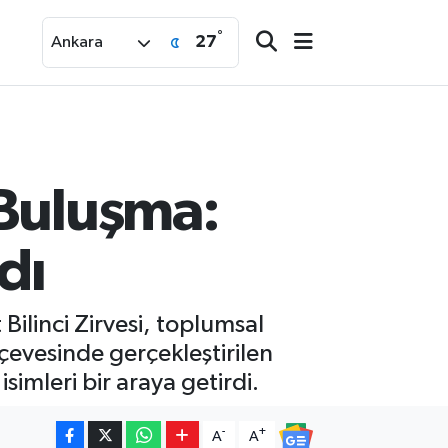
°
27
Ankara
 Buluşma:
dı
 Bilinci Zirvesi, toplumsal
çevesinde gerçekleştirilen
imleri bir araya getirdi.
-
+
A
A