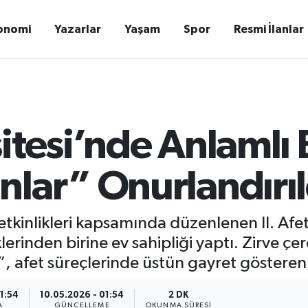
onomi
Yazarlar
Yaşam
Spor
Resmi İlanlar
itesi’nde Anlamlı
lar” Onurlandırıl
 etkinlikleri kapsamında düzenlenen II. Afet
rinden birine ev sahipliği yaptı. Zirve çer
 afet süreçlerinde üstün gayret gösteren is
01:54
10.05.2026 - 01:54
2 DK
A
GÜNCELLEME
OKUNMA SÜRESI