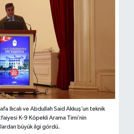
fa Ilıcalı ve Abdullah Said Akkuş’un teknik
tfaiyesi K-9 Köpekli Arama Timi’nin
ılardan büyük ilgi gördü.