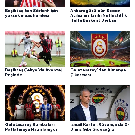
Beşiktaş’tan Sörloth için
Ankaragücü'nün Sezon
yüksek maaş hamlesi
Açılışının Tarihi Netleşti! İlk
Hafta Başkent Derbisi
Beşiktaş Çekya'da Avantaj
Galatasaray'dan Almanya
Peşinde
Çıkarması
Galatasaray Bombaları
İsmail Kartal: Rövanşa da 0-
Patlatmaya Hazırlanıyor
0'mış Gibi Gideceğiz