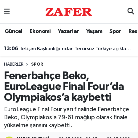
Nöbetçi Eczaneler
Güncel
Ekonomi
Yazarlar
Yaşam
Spor
Res
Hava Durumu
13:06
İletişim Başkanlığı'ndan Terörsüz Türkiye açıklaması
Ankara Namaz Vakitleri
HABERLER
SPOR
Trafik Durumu
Fenerbahçe Beko,
EuroLeague Final Four’da
Süper Lig Puan Durumu ve Fikstür
Olympiakos’a kaybetti
Tüm Manşetler
EuroLeague Final Four yarı finalinde Fenerbahçe
Beko, Olympiakos’a 79-61 mağlup olarak finale
Son Dakika Haberleri
yükselme şansını kaybetti.
Haber Arşivi