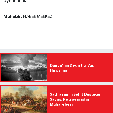
oynanacak.
Muhabir:
HABER MERKEZİ
Dünya'nın Değiştiği An:
Hiroşima
Sadrazamın Şehit Düştüğü
Savaş: Petrovaradin
Muharebesi