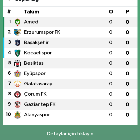
#
Takım
O
P
1
Amed
0
0
2
Erzurumspor FK
0
0
3
Başakşehir
0
0
4
Kocaelispor
0
0
5
Beşiktaş
0
0
6
Eyüpspor
0
0
7
Galatasaray
0
0
8
Çorum FK
0
0
9
Gaziantep FK
0
0
10
Alanyaspor
0
0
Detaylar için tıklayın