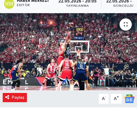
HABER MERKEZI
22.05.2026 - 20:05
22.05.2026 - 2
EDITÖR
YAYINLANMA
GÜNCELLEM
Paylaş
-
+
A
A