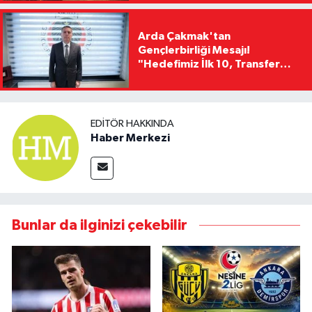
Arda Çakmak'tan
Gençlerbirliği Mesajı!
"Hedefimiz İlk 10, Transfer
Yasağını Kısa Sürede
Kaldıracağız"
EDITÖR HAKKINDA
Haber Merkezi
Bunlar da ilginizi çekebilir