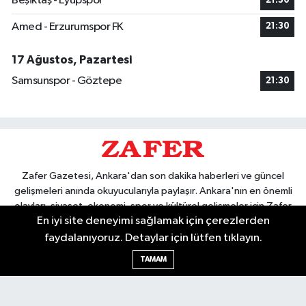
Beşiktaş - Eyüpspor
21:30
Amed - Erzurumspor FK
21:30
17 Ağustos, Pazartesi
Samsunspor - Göztepe
21:30
Zafer Gazetesi, Ankara'dan son dakika haberleri ve güncel
gelişmeleri anında okuyucularıyla paylaşır. Ankara'nın en önemli
olayları, siyaset, ekonomi, spor ve kültürel gelişmeler için Zafer
En iyi site deneyimi sağlamak için çerezlerden
Gazetesi'ni takip edin. Başkentin güvendiği haber kaynağı.
faydalanıyoruz. Detaylar için lütfen tıklayın.
TAMAM
Nöbetçi Eczaneler