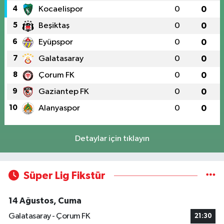
4
Kocaelispor
0
0
5
Beşiktaş
0
0
6
Eyüpspor
0
0
7
Galatasaray
0
0
8
Çorum FK
0
0
9
Gaziantep FK
0
0
10
Alanyaspor
0
0
Detaylar için tıklayın
Süper Lig Fikstür
14 Ağustos, Cuma
Galatasaray - Çorum FK
21:30