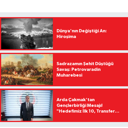
Dünya'nın Değiştiği An:
Hiroşima
Sadrazamın Şehit Düştüğü
Savaş: Petrovaradin
Muharebesi
Arda Çakmak'tan
Gençlerbirliği Mesajı!
"Hedefimiz İlk 10, Transfer
Yasağını Kısa Sürede
Kaldıracağız"