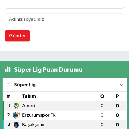
Gönder
Süper Lig Puan Durumu
Süper Lig
#
Takım
O
P
1
Amed
0
0
2
Erzurumspor FK
0
0
3
Başakşehir
0
0