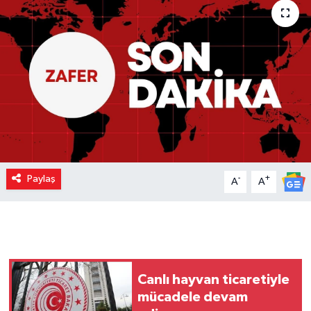
Paylaş
-
+
A
A
Canlı hayvan ticaretiyle
mücadele devam