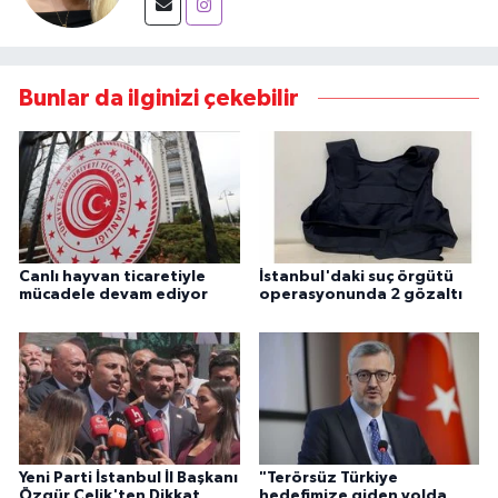
Bunlar da ilginizi çekebilir
Canlı hayvan ticaretiyle
İstanbul'daki suç örgütü
mücadele devam ediyor
operasyonunda 2 gözaltı
Yeni Parti İstanbul İl Başkanı
"Terörsüz Türkiye
Özgür Çelik'ten Dikkat
hedefimize giden yolda