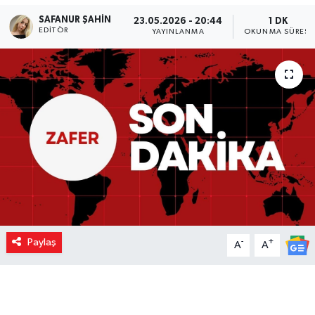
SAFANUR ŞAHIN
23.05.2026 - 20:44
1 DK
EDITÖR
YAYINLANMA
OKUNMA SÜRESI
Paylaş
-
+
A
A