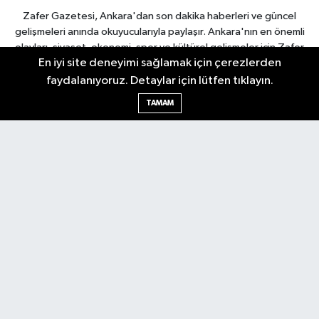
Zafer Gazetesi, Ankara'dan son dakika haberleri ve güncel
gelişmeleri anında okuyucularıyla paylaşır. Ankara'nın en önemli
olayları, siyaset, ekonomi, spor ve kültürel gelişmeler için Zafer
En iyi site deneyimi sağlamak için çerezlerden
Gazetesi'ni takip edin. Başkentin güvendiği haber kaynağı.
faydalanıyoruz. Detaylar için lütfen tıklayın.
TAMAM
Nöbetçi Eczaneler
Hava Durumu
Ankara Namaz Vakitleri
Trafik Durumu
Puan Durumu ve Fikstür
Tüm Manşetler
Son Dakika Haberleri
Haber Arşivi
Güncel
Ekonomi
Künye
Yazarlar
Yaşam
Spor
Asayiş
Bilim & Teknoloji
Genel