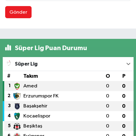
Gönder
Süper Lig Puan Durumu
Süper Lig
#
Takım
O
P
1
Amed
0
0
2
Erzurumspor FK
0
0
3
Başakşehir
0
0
4
Kocaelispor
0
0
5
Beşiktaş
0
0
6