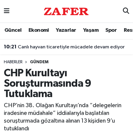
Nöbetçi Eczaneler
Güncel
Ekonomi
Yazarlar
Yaşam
Spor
Res
Hava Durumu
10:21
Canlı hayvan ticaretiyle mücadele devam ediyor
Ankara Namaz Vakitleri
HABERLER
GÜNDEM
Trafik Durumu
CHP Kurultayı
Soruşturmasında 9
Süper Lig Puan Durumu ve Fikstür
Tutuklama
Tüm Manşetler
CHP’nin 38. Olağan Kurultayı’nda “delegelerin
iradesine müdahale” iddialarıyla başlatılan
Son Dakika Haberleri
soruşturmada gözaltına alınan 13 kişiden 9’u
tutuklandı
Haber Arşivi