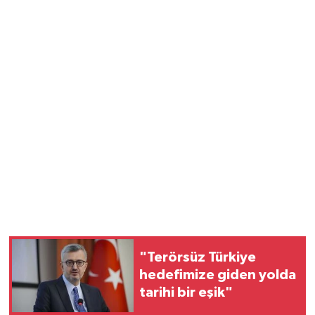
"Terörsüz Türkiye
hedefimize giden yolda
tarihi bir eşik"