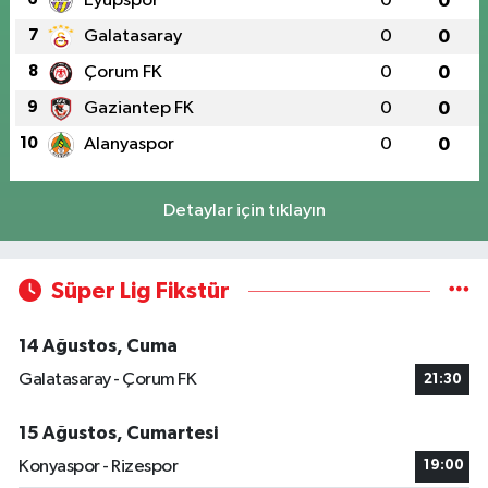
Eyüpspor
0
0
7
Galatasaray
0
0
8
Çorum FK
0
0
9
Gaziantep FK
0
0
10
Alanyaspor
0
0
Detaylar için tıklayın
Süper Lig Fikstür
14 Ağustos, Cuma
Galatasaray - Çorum FK
21:30
15 Ağustos, Cumartesi
Konyaspor - Rizespor
19:00