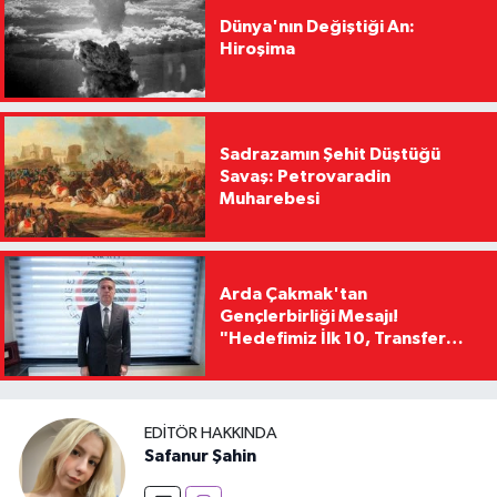
Dünya'nın Değiştiği An:
Hiroşima
Sadrazamın Şehit Düştüğü
Savaş: Petrovaradin
Muharebesi
Arda Çakmak'tan
Gençlerbirliği Mesajı!
"Hedefimiz İlk 10, Transfer
Yasağını Kısa Sürede
Kaldıracağız"
EDITÖR HAKKINDA
Safanur Şahin