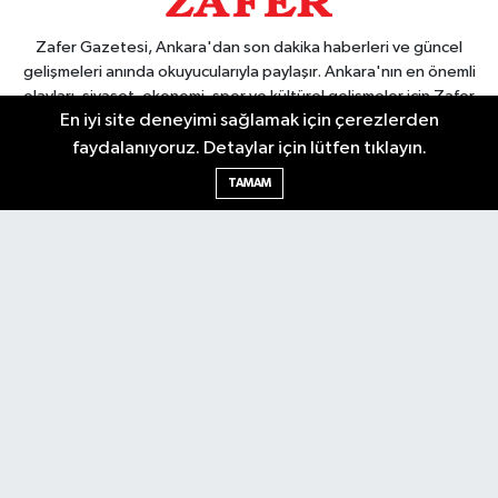
Zafer Gazetesi, Ankara'dan son dakika haberleri ve güncel
gelişmeleri anında okuyucularıyla paylaşır. Ankara'nın en önemli
olayları, siyaset, ekonomi, spor ve kültürel gelişmeler için Zafer
En iyi site deneyimi sağlamak için çerezlerden
Gazetesi'ni takip edin. Başkentin güvendiği haber kaynağı.
faydalanıyoruz. Detaylar için lütfen tıklayın.
TAMAM
Nöbetçi Eczaneler
Hava Durumu
Ankara Namaz Vakitleri
Trafik Durumu
Puan Durumu ve Fikstür
Tüm Manşetler
Son Dakika Haberleri
Haber Arşivi
Güncel
Ekonomi
Künye
Yazarlar
Yaşam
Spor
Asayiş
Bilim & Teknoloji
Genel