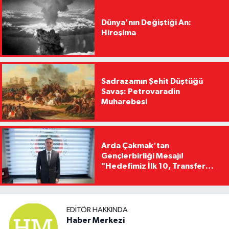
Dünya'nın Değiştiği An:
Hiroşima
Sadrazamın Şehit Düştüğü
Savaş: Petrovaradin
Muharebesi
Arda Çakmak'tan
Gençlerbirliği Mesajı!
"Hedefimiz İlk 10, Transfer
Yasağını Kısa Sürede
Kaldıracağız"
EDITÖR HAKKINDA
Haber Merkezi