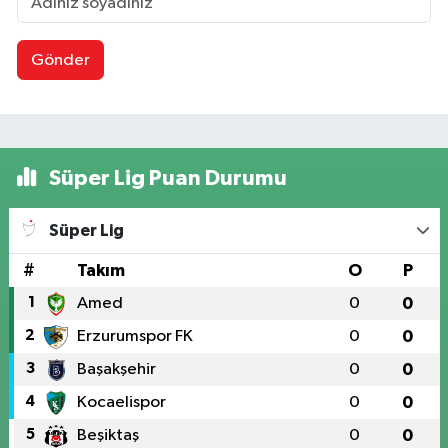
Gönder
Süper Lig Puan Durumu
Süper Lig
#
Takım
O
P
1
Amed
0
0
2
Erzurumspor FK
0
0
3
Başakşehir
0
0
4
Kocaelispor
0
0
5
Beşiktaş
0
0