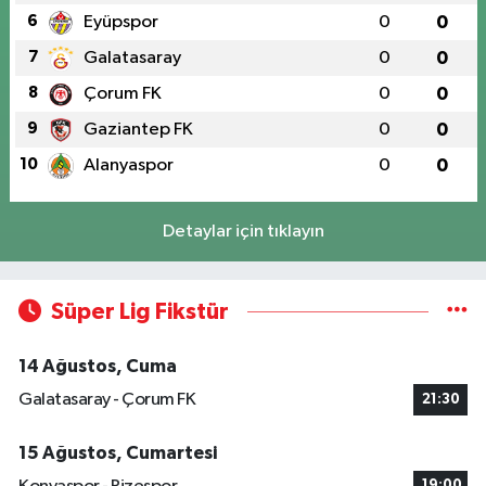
6
Eyüpspor
0
0
7
Galatasaray
0
0
8
Çorum FK
0
0
9
Gaziantep FK
0
0
10
Alanyaspor
0
0
Detaylar için tıklayın
Süper Lig Fikstür
14 Ağustos, Cuma
Galatasaray - Çorum FK
21:30
15 Ağustos, Cumartesi
19:00