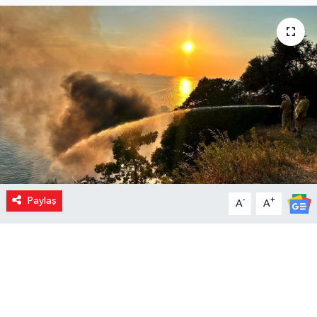
Paylaş
-
+
A
A