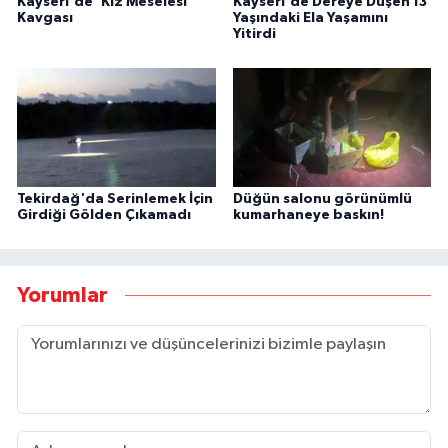
Kayseri'de 'Kız Meselesi'
Kayseri'de Dereye Düşen 13
Kavgası
Yaşındaki Ela Yaşamını
Yitirdi
Tekirdağ'da Serinlemek İçin
Düğün salonu görünümlü
Girdiği Gölden Çıkamadı
kumarhaneye baskın!
Yorumlar