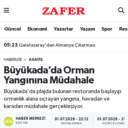
Nöbetçi Eczaneler
Güncel
Ekonomi
Yazarlar
Yaşam
Spor
Res
Hava Durumu
05:23
Galatasaray'dan Almanya Çıkarması
Ankara Namaz Vakitleri
HABERLER
ASAYIŞ
Trafik Durumu
Büyükada’da Orman
Yangınına Müdahale
Süper Lig Puan Durumu ve Fikstür
Büyükada'da plajda bulunan restoranda başlayıp
Tüm Manşetler
ormanlık alana sıçrayan yangına, havadan ve
karadan müdahale gerçekleşiyor.
Son Dakika Haberleri
HABER MERKEZI
01.07.2026 - 22:12
01.07.2026 - 21:
Haber Arşivi
EDITÖR
YAYINLANMA
GÜNCELLEME