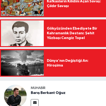
Kafkasların Kilidini Açan Savaş:
Çıldır Savaşı
Gökyüzünden Ebediyete Bir
Kahramanlık Destanı: Şehit
Yüzbaşı Cengiz Topel
Dünya'nın Değiştiği An:
Hiroşima
MUHABIR
Barış Berkant Oğuz