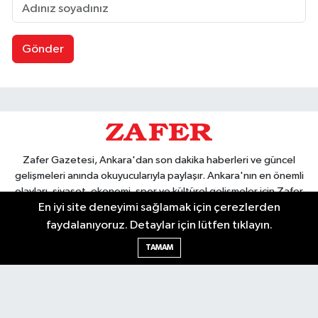
Gönder
Zafer Gazetesi, Ankara'dan son dakika haberleri ve güncel
gelişmeleri anında okuyucularıyla paylaşır. Ankara'nın en önemli
olayları, siyaset, ekonomi, spor ve kültürel gelişmeler için Zafer
En iyi site deneyimi sağlamak için çerezlerden
Gazetesi'ni takip edin. Başkentin güvendiği haber kaynağı.
faydalanıyoruz. Detaylar için lütfen tıklayın.
TAMAM
Nöbetçi Eczaneler
Hava Durumu
Ankara Namaz Vakitleri