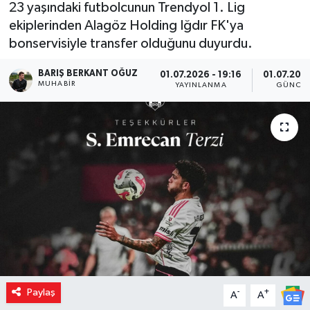
23 yaşındaki futbolcunun Trendyol 1. Lig
ekiplerinden Alagöz Holding Iğdır FK'ya
bonservisiyle transfer olduğunu duyurdu.
BARIŞ BERKANT OĞUZ
01.07.2026 - 19:16
01.07.2026
MUHABIR
YAYINLANMA
GÜNCEL
Paylaş
-
+
A
A