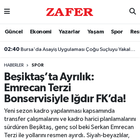
Nöbetçi Eczaneler
Güncel
Ekonomi
Yazarlar
Yaşam
Spor
Res
Hava Durumu
02:40
Bursa'da Asayiş Uygulaması Çoğu Suçluyu Yakalattı
Ankara Namaz Vakitleri
HABERLER
SPOR
Trafik Durumu
Beşiktaş’ta Ayrılık:
Emrecan Terzi
Süper Lig Puan Durumu ve Fikstür
Bonservisiyle Iğdır FK’da!
Tüm Manşetler
Yeni sezon kadro yapılanması kapsamında
transfer çalışmalarını ve kadro harici planlamalarını
Son Dakika Haberleri
sürdüren Beşiktaş, genç sol beki Serkan Emrecan
Terzi ile yollarını resmen ayırdı. Siyah-beyazlılar,
Haber Arşivi