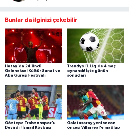
Bunlar da ilginizi çekebilir
Hatay'da 24'üncü
Trendyol 1. Lig'de 4 maç
Geleneksel Kültür Sanat ve
oynandı! İşte günün
Aba Güreşi Festivali
sonuçları
Göztepe Trabzonspor'u
Galatasaray yeni sezon
Devirdi ! İsmail Köybaşı
öncesi Villarreal'e mağlup