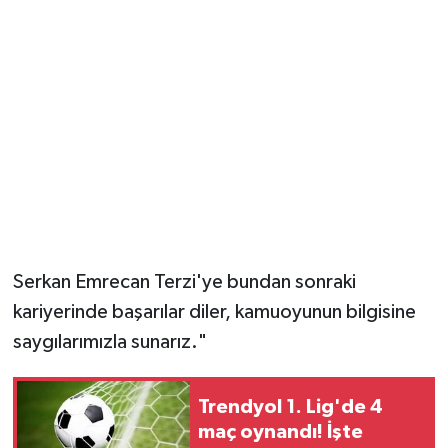
Serkan Emrecan Terzi'ye bundan sonraki
kariyerinde başarılar diler, kamuoyunun bilgisine
saygılarımızla sunarız."
Trendyol 1. Lig'de 4
maç oynandı! İşte