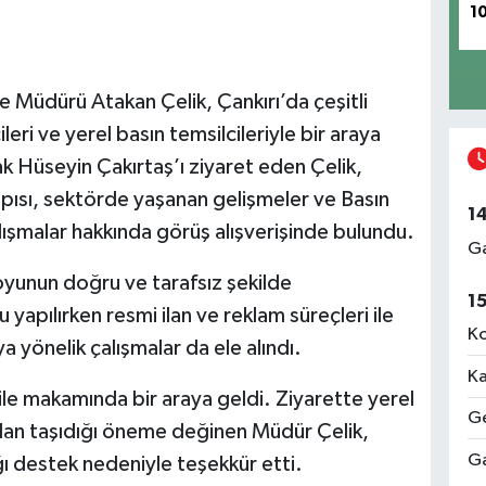
1
e Müdürü Atakan Çelik, Çankırı’da çeşitli
ri ve yerel basın temsilcileriyle bir araya
k Hüseyin Çakırtaş’ı ziyaret eden Çelik,
apısı, sektörde yaşanan gelişmeler ve Basın
1
lışmalar hakkında görüş alışverişinde bulundu.
Ga
unun doğru ve tarafsız şekilde
1
yapılırken resmi ilan ve reklam süreçleri ile
Ko
ya yönelik çalışmalar da ele alındı.
Ka
ile makamında bir araya geldi. Ziyarette yerel
Ge
dan taşıdığı öneme değinen Müdür Çelik,
Ga
ı destek nedeniyle teşekkür etti.