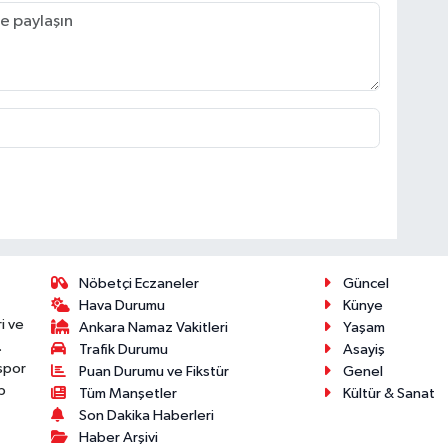
Nöbetçi Eczaneler
Güncel
Hava Durumu
Künye
i ve
Ankara Namaz Vakitleri
Yaşam
.
Trafik Durumu
Asayiş
 spor
Puan Durumu ve Fikstür
Genel
p
Tüm Manşetler
Kültür & Sanat
Son Dakika Haberleri
Haber Arşivi