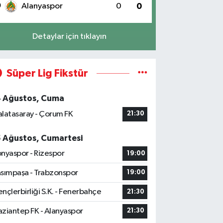
0
Alanyaspor
0
0
Detaylar için tıklayın
Süper Lig Fikstür
4 Ağustos, Cuma
latasaray - Çorum FK
21:30
5 Ağustos, Cumartesi
nyaspor - Rizespor
19:00
sımpaşa - Trabzonspor
19:00
nçlerbirliği S.K. - Fenerbahçe
21:30
ziantep FK - Alanyaspor
21:30