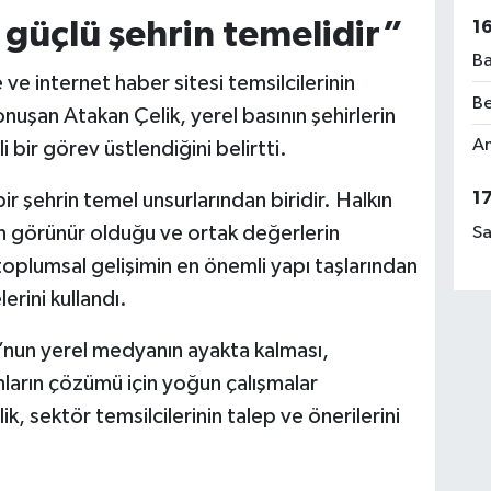
 güçlü şehrin temelidir”
1
Ba
ve internet haber sitesi temsilcilerinin
Be
nuşan Atakan Çelik, yerel basının şehirlerin
Am
 bir görev üstlendiğini belirtti.
1
bir şehrin temel unsurlarından biridir. Halkın
rın görünür olduğu ve ortak değerlerin
Sa
toplumsal gelişimin en önemli yapı taşlarından
rini kullandı.
’nun yerel medyanın ayakta kalması,
nların çözümü için yoğun çalışmalar
, sektör temsilcilerinin talep ve önerilerini