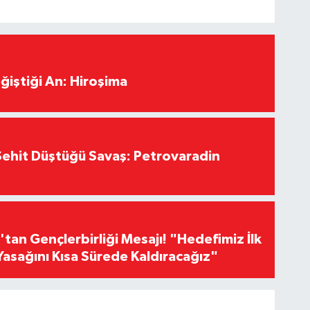
ğiştiği An: Hiroşima
ehit Düştüğü Savaş: Petrovaradin
an Gençlerbirliği Mesajı! "Hedefimiz İlk
Yasağını Kısa Sürede Kaldıracağız"