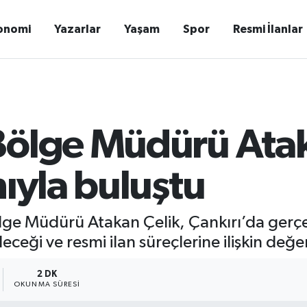
onomi
Yazarlar
Yaşam
Spor
Resmi İlanlar
Bölge Müdürü Atak
nıyla buluştu
ge Müdürü Atakan Çelik, Çankırı’da gerçekl
ceği ve resmi ilan süreçlerine ilişkin de
2 DK
OKUNMA SÜRESI