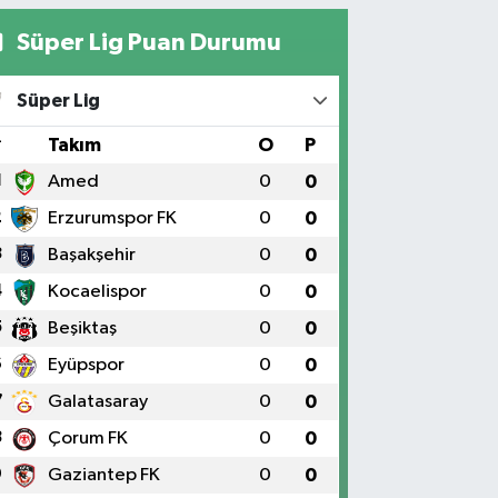
Süper Lig Puan Durumu
Süper Lig
#
Takım
O
P
1
Amed
0
0
2
Erzurumspor FK
0
0
3
Başakşehir
0
0
4
Kocaelispor
0
0
5
Beşiktaş
0
0
6
Eyüpspor
0
0
7
Galatasaray
0
0
8
Çorum FK
0
0
9
Gaziantep FK
0
0