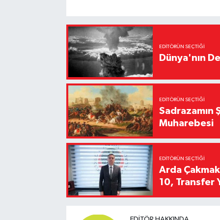
EDITÖRÜN SEÇTIĞI
Dünya'nın De
EDITÖRÜN SEÇTIĞI
Sadrazamın Ş
Muharebesi
EDITÖRÜN SEÇTIĞI
Arda Çakmak't
10, Transfer 
EDITÖR HAKKINDA