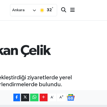
°
32
Ankara
an Çelik
eştirdiği ziyaretlerde yerel
ğerlendirmelerde bulundu.
-
+
A
A