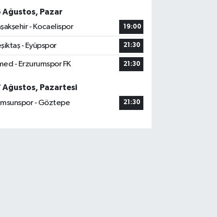
6 Ağustos, Pazar
şakşehir - Kocaelispor
19:00
şiktaş - Eyüpspor
21:30
ed - Erzurumspor FK
21:30
7 Ağustos, Pazartesi
msunspor - Göztepe
21:30