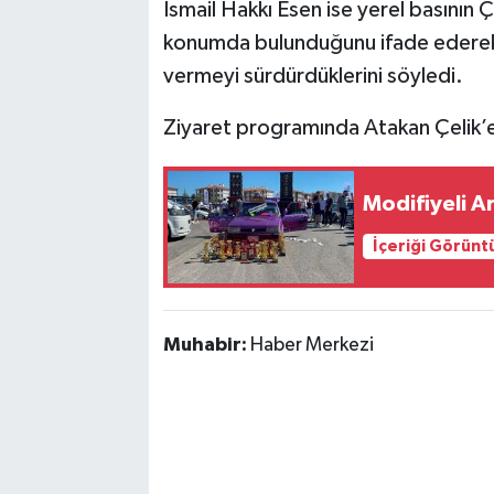
İsmail Hakkı Esen ise yerel basının Ç
konumda bulunduğunu ifade ederek 
vermeyi sürdürdüklerini söyledi.
Ziyaret programında Atakan Çelik’e 
Modifiyeli A
İçeriği Görünt
Muhabir:
Haber Merkezi