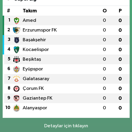
#
Takım
O
P
1
Amed
0
0
2
Erzurumspor FK
0
0
3
Başakşehir
0
0
4
Kocaelispor
0
0
5
Beşiktaş
0
0
6
Eyüpspor
0
0
7
Galatasaray
0
0
8
Çorum FK
0
0
9
Gaziantep FK
0
0
10
Alanyaspor
0
0
Detaylar için tıklayın