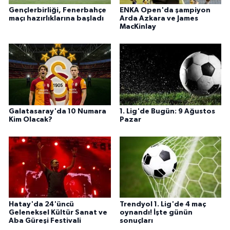
Gençlerbirliği, Fenerbahçe
ENKA Open'da şampiyon
maçı hazırlıklarına başladı
Arda Azkara ve James
MacKinlay
Galatasaray'da 10 Numara
1. Lig'de Bugün: 9 Ağustos
Kim Olacak?
Pazar
Hatay'da 24'üncü
Trendyol 1. Lig'de 4 maç
Geleneksel Kültür Sanat ve
oynandı! İşte günün
Aba Güreşi Festivali
sonuçları