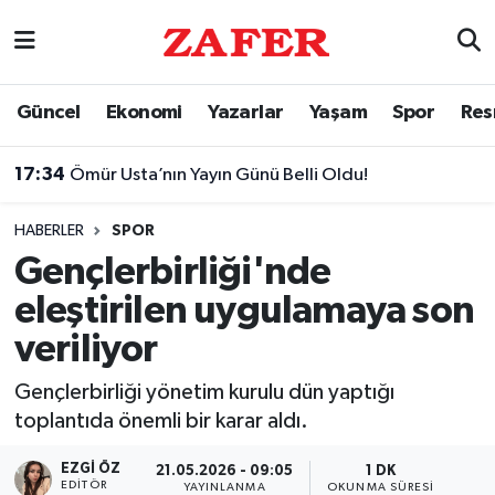
Nöbetçi Eczaneler
Güncel
Ekonomi
Yazarlar
Yaşam
Spor
Res
Hava Durumu
17:34
Ömür Usta’nın Yayın Günü Belli Oldu!
Ankara Namaz Vakitleri
HABERLER
SPOR
Trafik Durumu
Gençlerbirliği'nde
eleştirilen uygulamaya son
Süper Lig Puan Durumu ve Fikstür
veriliyor
Tüm Manşetler
Gençlerbirliği yönetim kurulu dün yaptığı
toplantıda önemli bir karar aldı.
Son Dakika Haberleri
EZGI ÖZ
21.05.2026 - 09:05
1 DK
Haber Arşivi
EDITÖR
YAYINLANMA
OKUNMA SÜRESI