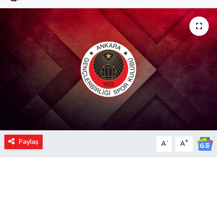
Paylaş
-
+
A
A