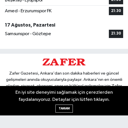
Beşiktaş - Eyüpspor
Amed - Erzurumspor FK
21:30
17 Ağustos, Pazartesi
Samsunspor - Göztepe
21:30
Zafer Gazetesi, Ankara'dan son dakika haberleri ve güncel
gelişmeleri anında okuyucularıyla paylaşır. Ankara'nın en önemli
olayları, siyaset, ekonomi, spor ve kültürel gelişmeler için Zafer
En iyi site deneyimi sağlamak için çerezlerden
Gazetesi'ni takip edin. Başkentin güvendiği haber kaynağı.
faydalanıyoruz. Detaylar için lütfen tıklayın.
TAMAM
Nöbetçi Eczaneler