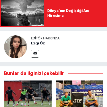
Dünya'nın Değiştiği An:
Hiroşima
EDITÖR HAKKINDA
Ezgi Öz
Bunlar da ilginizi çekebilir