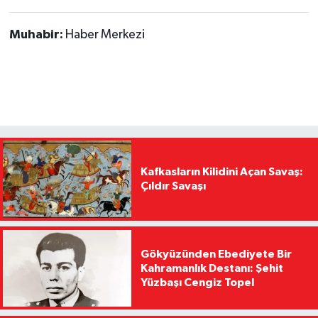
Muhabir:
Haber Merkezi
Kafkasların Kilidini Açan Savaş:
Çıldır Savaşı
Gökyüzünden Ebediyete Bir
Kahramanlık Destanı: Şehit
Yüzbaşı Cengiz Topel