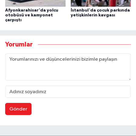
Afyonkarahisar'da yolcu
İstanbul'da çocuk parkında
otobüsü ve kamyonet
yetişkinlerin kavgası
çarpıştı
Yorumlar
Gönder