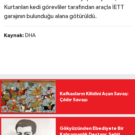
Kurtarılan kedi görevliler tarafından araçla İETT
garajının bulunduğu alana götürüldü.
Kaynak:
DHA
Kafkasların Kilidini Açan Savaş:
Çıldır Savaşı
Gökyüzünden Ebediyete Bir
Kahramanlık Destanı: Şehit