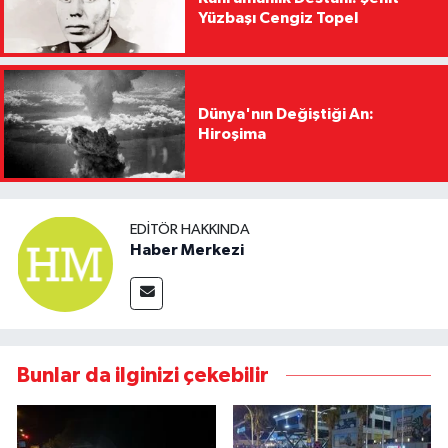
Yüzbaşı Cengiz Topel
Dünya'nın Değiştiği An:
Hiroşima
EDITÖR HAKKINDA
Haber Merkezi
Bunlar da ilginizi çekebilir