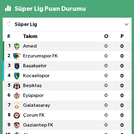
Süper Lig Puan Durumu
Süper Lig
#
Takım
O
P
1
Amed
0
0
2
Erzurumspor FK
0
0
3
Başakşehir
0
0
4
Kocaelispor
0
0
5
Beşiktaş
0
0
6
Eyüpspor
0
0
7
Galatasaray
0
0
8
Çorum FK
0
0
9
Gaziantep FK
0
0