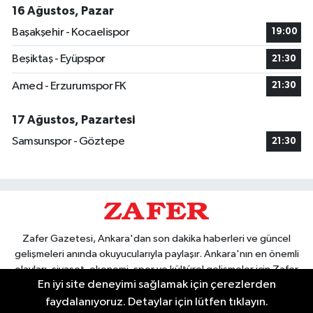
16 Ağustos, Pazar
Başakşehir - Kocaelispor
19:00
Beşiktaş - Eyüpspor
21:30
Amed - Erzurumspor FK
21:30
17 Ağustos, Pazartesi
Samsunspor - Göztepe
21:30
Zafer Gazetesi, Ankara'dan son dakika haberleri ve güncel
gelişmeleri anında okuyucularıyla paylaşır. Ankara'nın en önemli
olayları, siyaset, ekonomi, spor ve kültürel gelişmeler için Zafer
En iyi site deneyimi sağlamak için çerezlerden
Gazetesi'ni takip edin. Başkentin güvendiği haber kaynağı.
faydalanıyoruz. Detaylar için lütfen tıklayın.