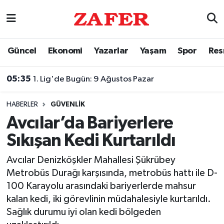
Nöbetçi Eczaneler
Güncel
Ekonomi
Yazarlar
Yaşam
Spor
Res
Hava Durumu
05:35
1. Lig'de Bugün: 9 Ağustos Pazar
Ankara Namaz Vakitleri
HABERLER
GÜVENLIK
Trafik Durumu
Avcılar’da Bariyerlere
Sıkışan Kedi Kurtarıldı
Süper Lig Puan Durumu ve Fikstür
Avcılar Denizköşkler Mahallesi Şükrübey
Tüm Manşetler
Metrobüs Durağı karşısında, metrobüs hattı ile D-
100 Karayolu arasındaki bariyerlerde mahsur
Son Dakika Haberleri
kalan kedi, iki görevlinin müdahalesiyle kurtarıldı.
Sağlık durumu iyi olan kedi bölgeden
Haber Arşivi