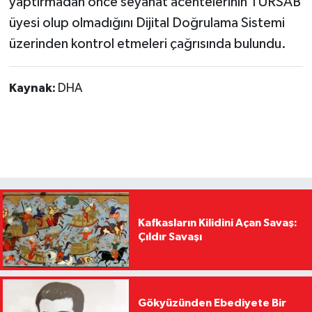
yaptırmadan önce seyahat acentelerinin TÜRSAB
üyesi olup olmadığını Dijital Doğrulama Sistemi
üzerinden kontrol etmeleri çağrısında bulundu.
Kaynak:
DHA
Kafkasların Kilidini Açan Savaş:
Çıldır Savaşı
Gökyüzünden Ebediyete Bir