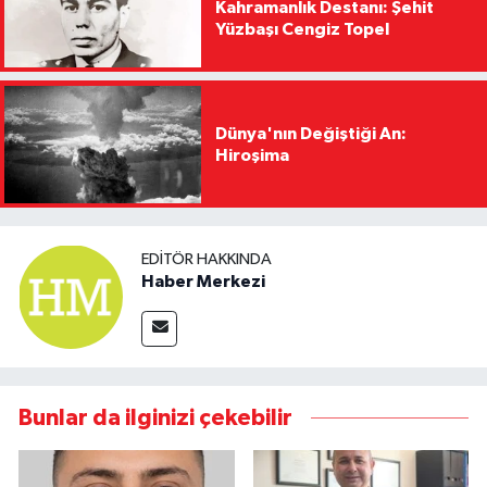
Kahramanlık Destanı: Şehit
Yüzbaşı Cengiz Topel
Dünya'nın Değiştiği An:
Hiroşima
EDITÖR HAKKINDA
Haber Merkezi
Bunlar da ilginizi çekebilir