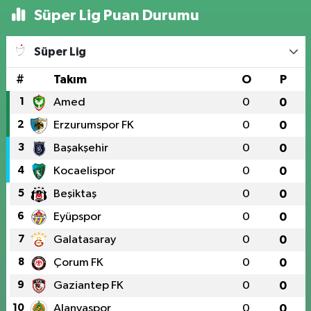
Süper Lig Puan Durumu
Süper Lig
#
Takım
O
P
1
Amed
0
0
2
Erzurumspor FK
0
0
3
Başakşehir
0
0
4
Kocaelispor
0
0
5
Beşiktaş
0
0
6
Eyüpspor
0
0
7
Galatasaray
0
0
8
Çorum FK
0
0
9
Gaziantep FK
0
0
10
Alanyaspor
0
0