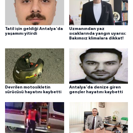
Tatil için geldiği Antalya'da
Uzmanından yaz
yaşamını yitirdi
sıcaklarında yangın uyarısı:
Bakımsız klimalara dikkat!
Devrilen motosikletin
Antalya'da denize giren
sürücüsü hayatını kaybetti
gençler hayatını kaybetti