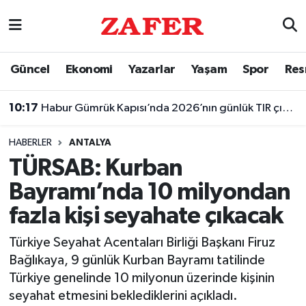
Nöbetçi Eczaneler
Güncel
Ekonomi
Yazarlar
Yaşam
Spor
Res
Hava Durumu
10:17
Habur Gümrük Kapısı’nda 2026’nın günlük TIR çıkış rekoru kırıldı
Ankara Namaz Vakitleri
HABERLER
ANTALYA
Trafik Durumu
TÜRSAB: Kurban
Bayramı’nda 10 milyondan
Süper Lig Puan Durumu ve Fikstür
fazla kişi seyahate çıkacak
Tüm Manşetler
Türkiye Seyahat Acentaları Birliği Başkanı Firuz
Bağlıkaya, 9 günlük Kurban Bayramı tatilinde
Son Dakika Haberleri
Türkiye genelinde 10 milyonun üzerinde kişinin
seyahat etmesini beklediklerini açıkladı.
Haber Arşivi