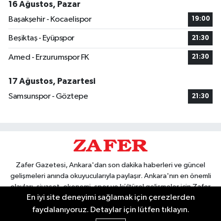
16 Ağustos, Pazar
Başakşehir - Kocaelispor
19:00
Beşiktaş - Eyüpspor
21:30
Amed - Erzurumspor FK
21:30
17 Ağustos, Pazartesi
Samsunspor - Göztepe
21:30
Zafer Gazetesi, Ankara'dan son dakika haberleri ve güncel
gelişmeleri anında okuyucularıyla paylaşır. Ankara'nın en önemli
olayları, siyaset, ekonomi, spor ve kültürel gelişmeler için Zafer
En iyi site deneyimi sağlamak için çerezlerden
Gazetesi'ni takip edin. Başkentin güvendiği haber kaynağı.
faydalanıyoruz. Detaylar için lütfen tıklayın.