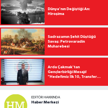
Dünya'nın Değiştiği An:
Hiroşima
Sadrazamın Şehit Düştüğü
Savaş: Petrovaradin
Muharebesi
Arda Çakmak'tan
Gençlerbirliği Mesajı!
"Hedefimiz İlk 10, Transfer
Yasağını Kısa Sürede
Kaldıracağız"
EDITÖR HAKKINDA
Haber Merkezi