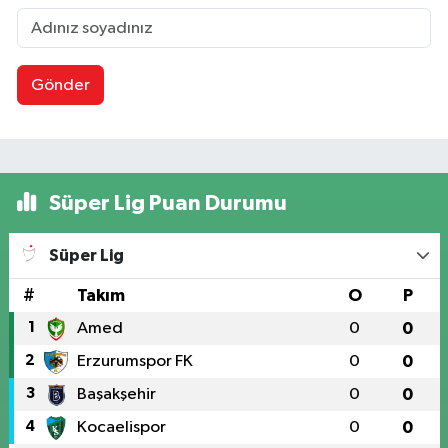
Gönder
Süper Lig Puan Durumu
Süper Lig
#
Takım
O
P
1
Amed
0
0
2
Erzurumspor FK
0
0
3
Başakşehir
0
0
4
Kocaelispor
0
0