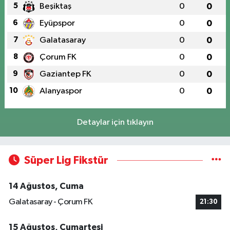
5
Beşiktaş
0
0
6
Eyüpspor
0
0
7
Galatasaray
0
0
8
Çorum FK
0
0
9
Gaziantep FK
0
0
10
Alanyaspor
0
0
Detaylar için tıklayın
Süper Lig Fikstür
14 Ağustos, Cuma
Galatasaray - Çorum FK
21:30
15 Ağustos, Cumartesi