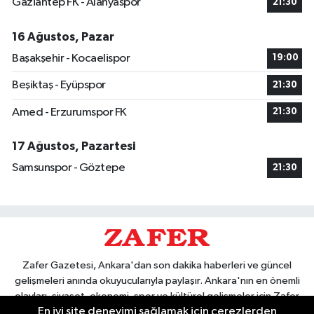
Gaziantep FK - Alanyaspor
21:30
16 Ağustos, Pazar
Başakşehir - Kocaelispor
19:00
Beşiktaş - Eyüpspor
21:30
Amed - Erzurumspor FK
21:30
17 Ağustos, Pazartesi
Samsunspor - Göztepe
21:30
Zafer Gazetesi, Ankara'dan son dakika haberleri ve güncel
gelişmeleri anında okuyucularıyla paylaşır. Ankara'nın en önemli
olayları, siyaset, ekonomi, spor ve kültürel gelişmeler için Zafer
En iyi site deneyimi sağlamak için çerezlerden
Gazetesi'ni takip edin. Başkentin güvendiği haber kaynağı.