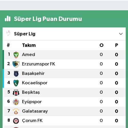
Süper Lig Puan Durumu
Süper Lig
#
Takım
O
P
1
Amed
0
0
2
Erzurumspor FK
0
0
3
Başakşehir
0
0
4
Kocaelispor
0
0
5
Beşiktaş
0
0
6
Eyüpspor
0
0
7
Galatasaray
0
0
8
Çorum FK
0
0