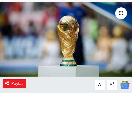
Paylaş
-
+
A
A