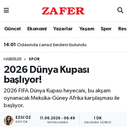
Nöbetçi Eczaneler
Güncel
Ekonomi
Yazarlar
Yaşam
Spor
Res
Hava Durumu
14:01
Odasında cansız bedeni bulundu
Ankara Namaz Vakitleri
HABERLER
SPOR
Trafik Durumu
2026 Dünya Kupası
başlıyor!
Süper Lig Puan Durumu ve Fikstür
2026 FIFA Dünya Kupası heyecanı, bu akşam
Tüm Manşetler
oynanacak Meksika-Güney Afrika karşılaşması ile
başlıyor.
Son Dakika Haberleri
EZGI ÖZ
11.06.2026 - 06:49
1 DK
Haber Arşivi
EDITÖR
YAYINLANMA
OKUNMA SÜRESI