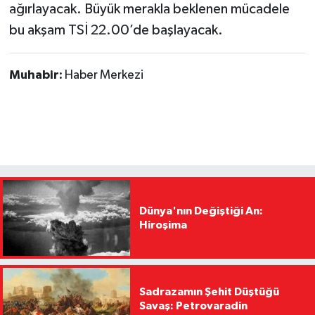
ağırlayacak. Büyük merakla beklenen mücadele
bu akşam TSİ 22.00’de başlayacak.
Muhabir:
Haber Merkezi
Dünya'nın Değiştiği An:
Hiroşima
Sadrazamın Şehit Düştüğü
Savaş: Petrovaradin