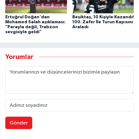
Ertuğrul Doğan'dan
Beşiktaş, 10 Kişiyle Kazandı!
Mohamed Salah açıklaması:
100. Zafer İle Turun Kapısını
"Parayla değil, Trabzon
Araladı
sevgisiyle geldi"
Yorumlar
Gönder