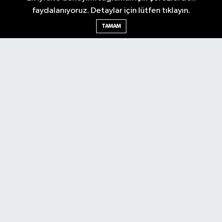
faydalanıyoruz. Detaylar için lütfen tıklayın.
TAMAM
Nöbetçi Eczaneler
Hava Durumu
Ankara Namaz Vakitleri
Trafik Durumu
Puan Durumu ve Fikstür
Tüm Manşetler
Son Dakika Haberleri
Haber Arşivi
Güncel
Ekonomi
Künye
Yazarlar
Yaşam
Spor
Asayiş
Bilim & Teknoloji
Genel
Gündem
Kültür & Sanat
Magazin