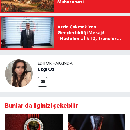
Muharebesi
Arda Çakmak'tan
Gençlerbirliği Mesajı!
"Hedefimiz İlk 10, Transfer
Yasağını Kısa Sürede
Kaldıracağız"
EDITÖR HAKKINDA
Ezgi Öz
Bunlar da ilginizi çekebilir