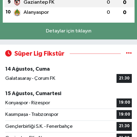
9
Gaziantep FK
0
0
10
Alanyaspor
0
0
Detaylar için tıklayın
Süper Lig Fikstür
14 Ağustos, Cuma
Galatasaray - Çorum FK
21:30
15 Ağustos, Cumartesi
Konyaspor - Rizespor
19:00
Kasımpaşa - Trabzonspor
19:00
Gençlerbirliği S.K. - Fenerbahçe
21:30