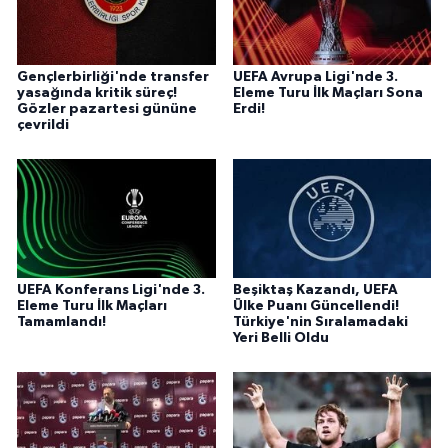
Gençlerbirliği'nde transfer
UEFA Avrupa Ligi'nde 3.
yasağında kritik süreç!
Eleme Turu İlk Maçları Sona
Gözler pazartesi gününe
Erdi!
çevrildi
UEFA Konferans Ligi'nde 3.
Beşiktaş Kazandı, UEFA
Eleme Turu İlk Maçları
Ülke Puanı Güncellendi!
Tamamlandı!
Türkiye'nin Sıralamadaki
Yeri Belli Oldu