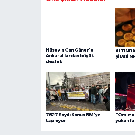
Hüseyin Can Güner’e
ALTINDA DU
Ankaralılardan büyük
ŞİMDİ
destek
7527 Sayılı Kanun BM’ye
“Omuzum
taşınıyor
yükün f