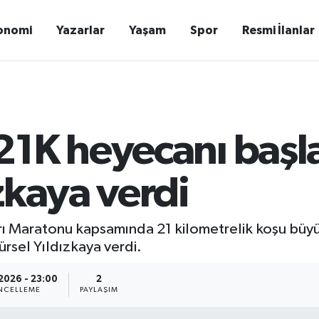
onomi
Yazarlar
Yaşam
Spor
Resmi İlanlar
1K heyecanı başlad
zkaya verdi
ı Maratonu kapsamında 21 kilometrelik koşu büyü
ürsel Yıldızkaya verdi.
2026 - 23:00
2
NCELLEME
PAYLAŞIM