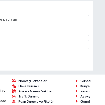
Nöbetçi Eczaneler
Güncel
Hava Durumu
Künye
i ve
Ankara Namaz Vakitleri
Yaşam
.
Trafik Durumu
Asayiş
 spor
Puan Durumu ve Fikstür
Genel