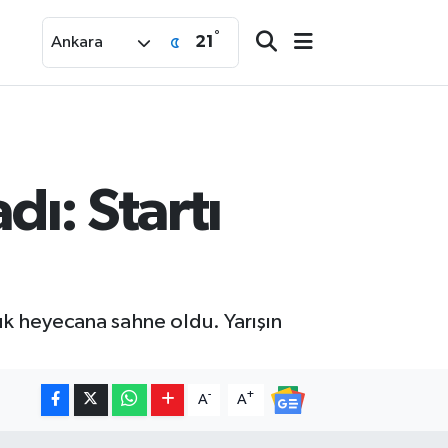
°
21
Ankara
ı: Startı
k heyecana sahne oldu. Yarışın
-
+
A
A