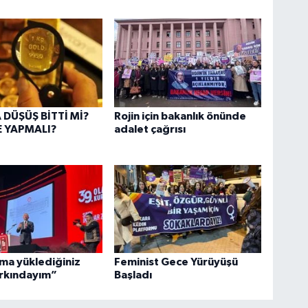
̈ŞÜŞ BİTTİ Mİ?
Rojin için bakanlık önünde
 NE YAPMALI?
adalet çağrısı
a yüklediğiniz
Feminist Gece Yürüyüşü
arkındayım”
Başladı