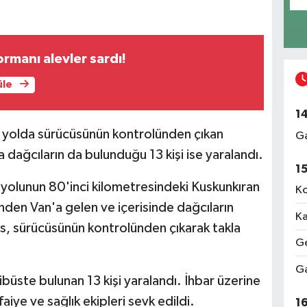
rmanı alevler sardı!
üle
1
n yolda sürücüsünün kontrolünden çıkan
Ga
a dağcıların da bulunduğu 13 kişi ise yaralandı.
1
 yolunun 80'inci kilometresindeki Kuskunkıran
Ko
ünden Van'a gelen ve içerisinde dağcıların
Ka
s, sürücüsünün kontrolünden çıkarak takla
Ge
Ga
büste bulunan 13 kişi yaralandı. İhbar üzerine
ye ve sağlık ekipleri sevk edildi.
1