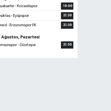
şakşehir - Kocaelispor
19:00
şiktaş - Eyüpspor
21:30
ed - Erzurumspor FK
21:30
7 Ağustos, Pazartesi
msunspor - Göztepe
21:30