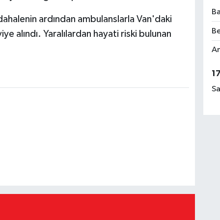
Ba
müdahalenin ardından ambulanslarla Van'daki
Be
iye alındı. Yaralılardan hayati riski bulunan
Am
1
Sa