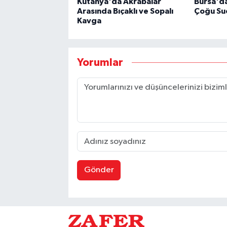
Kütahya'da Akrabalar
Bursa'd
Arasında Bıçaklı ve Sopalı
Çoğu Suç
Kavga
Yorumlar
Gönder