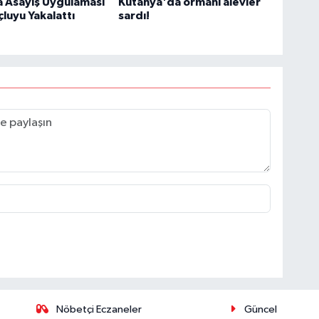
a Asayiş Uygulaması
Kütahya'da ormanı alevler
luyu Yakalattı
sardı!
Nöbetçi Eczaneler
Güncel