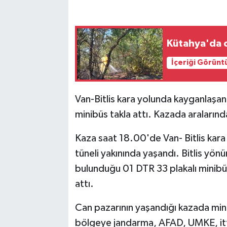
Kütahya'da o
İçeriği Görünt
Van-Bitlis kara yolunda kayganlaşa
minibüs takla attı. Kazada aralarınd
Kaza saat 18.00'de Van- Bitlis kara
tüneli yakınında yaşandı. Bitlis yön
bulunduğu 01 DTR 33 plakalı minibü
attı.
Can pazarının yaşandığı kazada mini
bölgeye jandarma, AFAD, UMKE, itfai