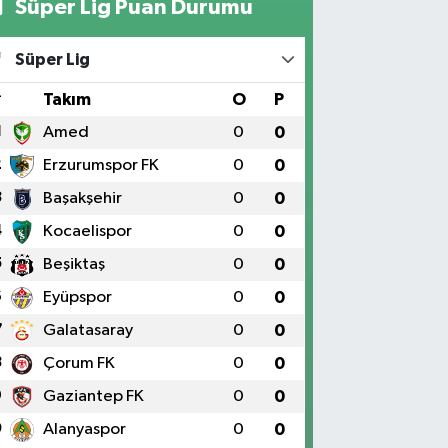
Süper Lig Puan Durumu
Süper Lig
#
Takım
O
P
1
Amed
0
0
2
Erzurumspor FK
0
0
3
Başakşehir
0
0
4
Kocaelispor
0
0
5
Beşiktaş
0
0
6
Eyüpspor
0
0
7
Galatasaray
0
0
8
Çorum FK
0
0
9
Gaziantep FK
0
0
0
Alanyaspor
0
0