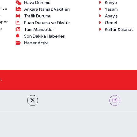
Hava Durumu
Künye
i ve
Ankara Namaz Vakitleri
Yaşam
.
Trafik Durumu
Asayiş
 spor
Puan Durumu ve Fikstür
Genel
p
Tüm Manşetler
Kültür & Sanat
Son Dakika Haberleri
Haber Arşivi
.