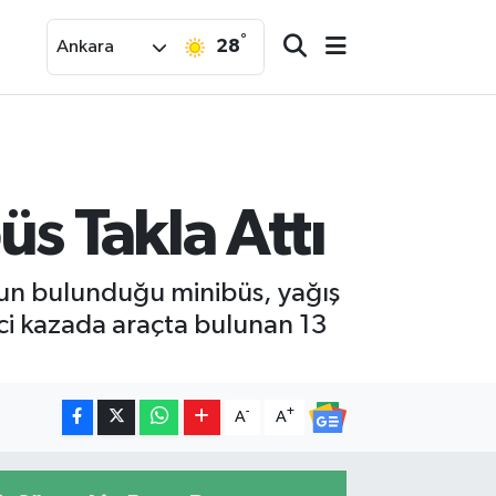
°
28
Ankara
s Takla Attı
unun bulunduğu minibüs, yağış
ci kazada araçta bulunan 13
-
+
A
A