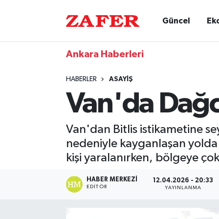
Güncel
Ek
Ankara Haberleri
HABERLER
ASAYIŞ
Van'da Dağcı
Van'dan Bitlis istikametine s
nedeniyle kayganlaşan yolda 
kişi yaralanırken, bölgeye ço
HABER MERKEZI
12.04.2026 - 20:33
EDITÖR
YAYINLANMA