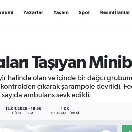
onomi
Yazarlar
Yaşam
Spor
Resmi İlanlar
ları Taşıyan Minibü
eyir halinde olan ve içinde bir dağcı grub
kontrolden çıkarak şarampole devrildi. Fe
k sayıda ambulans sevk edildi.
12.04.2026 - 19:56
1 DK
GÜNCELLEME
OKUNMA SÜRESI