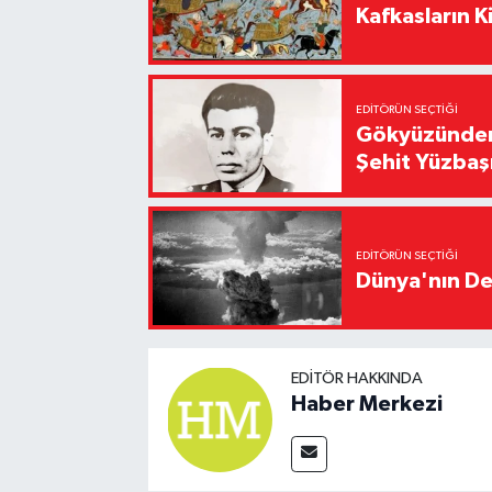
Kafkasların Ki
EDITÖRÜN SEÇTIĞI
Gökyüzünden 
Şehit Yüzbaş
EDITÖRÜN SEÇTIĞI
Dünya'nın De
EDITÖR HAKKINDA
Haber Merkezi