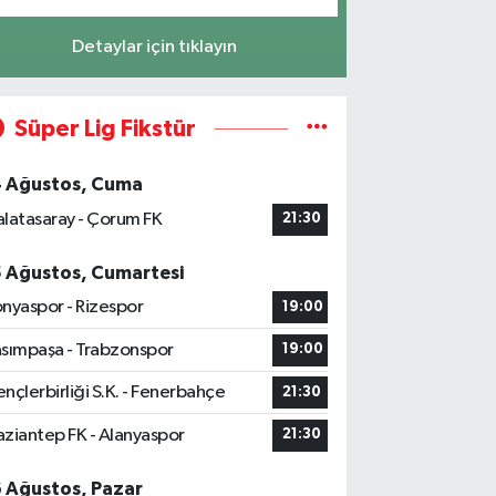
Detaylar için tıklayın
Süper Lig Fikstür
4 Ağustos, Cuma
latasaray - Çorum FK
21:30
5 Ağustos, Cumartesi
nyaspor - Rizespor
19:00
sımpaşa - Trabzonspor
19:00
nçlerbirliği S.K. - Fenerbahçe
21:30
ziantep FK - Alanyaspor
21:30
6 Ağustos, Pazar