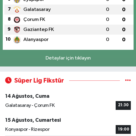
7
Galatasaray
0
0
8
Çorum FK
0
0
9
Gaziantep FK
0
0
10
Alanyaspor
0
0
Detaylar için tıklayın
Süper Lig Fikstür
14 Ağustos, Cuma
Galatasaray - Çorum FK
21:30
15 Ağustos, Cumartesi
Konyaspor - Rizespor
19:00