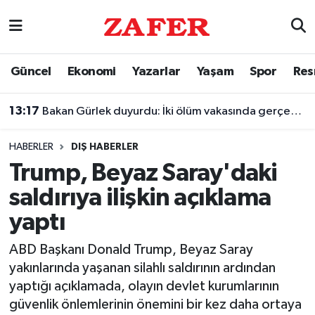
Nöbetçi Eczaneler
Güncel
Ekonomi
Yazarlar
Yaşam
Spor
Res
Hava Durumu
13:17
Bakan Gürlek duyurdu: İki ölüm vakasında gerçek ortaya çıkarıldı
Ankara Namaz Vakitleri
HABERLER
DIŞ HABERLER
Trafik Durumu
Trump, Beyaz Saray'daki
saldırıya ilişkin açıklama
Süper Lig Puan Durumu ve Fikstür
yaptı
Tüm Manşetler
ABD Başkanı Donald Trump, Beyaz Saray
yakınlarında yaşanan silahlı saldırının ardından
Son Dakika Haberleri
yaptığı açıklamada, olayın devlet kurumlarının
güvenlik önlemlerinin önemini bir kez daha ortaya
Haber Arşivi