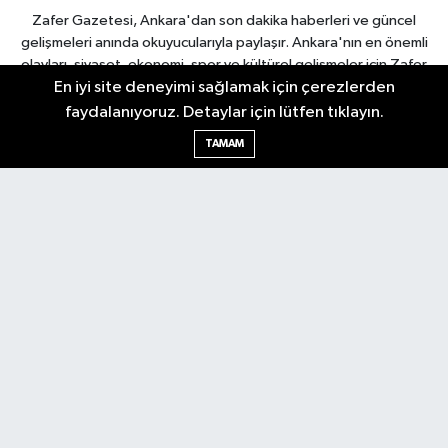
Zafer Gazetesi, Ankara'dan son dakika haberleri ve güncel
gelişmeleri anında okuyucularıyla paylaşır. Ankara'nın en önemli
olayları, siyaset, ekonomi, spor ve kültürel gelişmeler için Zafer
En iyi site deneyimi sağlamak için çerezlerden
Gazetesi'ni takip edin. Başkentin güvendiği haber kaynağı.
faydalanıyoruz. Detaylar için lütfen tıklayın.
TAMAM
Nöbetçi Eczaneler
Hava Durumu
Ankara Namaz Vakitleri
Trafik Durumu
Puan Durumu ve Fikstür
Tüm Manşetler
Son Dakika Haberleri
Haber Arşivi
Güncel
Ekonomi
Künye
Yazarlar
Yaşam
Spor
Asayiş
Bilim & Teknoloji
Genel
Gündem
Kültür & Sanat
Magazin