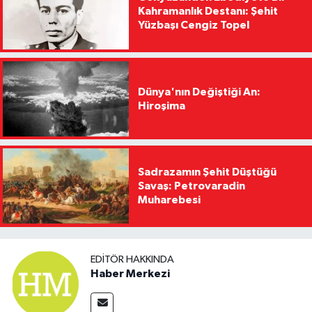
Kahramanlık Destanı: Şehit
Yüzbaşı Cengiz Topel
Dünya'nın Değiştiği An:
Hiroşima
Sadrazamın Şehit Düştüğü
Savaş: Petrovaradin
Muharebesi
EDITÖR HAKKINDA
Haber Merkezi