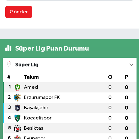
Gönder
Süper Lig Puan Durumu
Süper Lig
#
Takım
O
P
1
Amed
0
0
2
Erzurumspor FK
0
0
3
Başakşehir
0
0
4
Kocaelispor
0
0
5
Beşiktaş
0
0
6
Eyüpspor
0
0