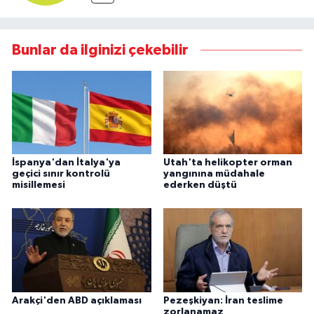
Bunlar da ilginizi çekebilir
İspanya'dan İtalya'ya
Utah'ta helikopter orman
geçici sınır kontrolü
yangınına müdahale
misillemesi
ederken düştü
Arakçi'den ABD açıklaması
Pezeşkiyan: İran teslime
zorlanamaz