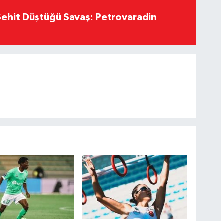
ehit Düştüğü Savaş: Petrovaradin