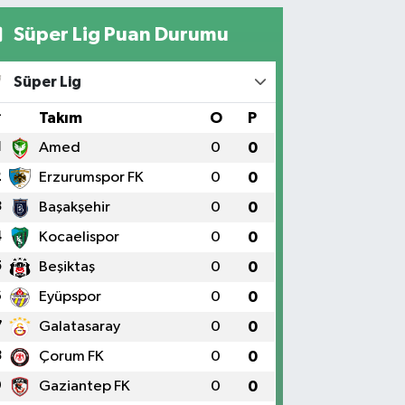
Süper Lig Puan Durumu
Süper Lig
#
Takım
O
P
1
Amed
0
0
2
Erzurumspor FK
0
0
3
Başakşehir
0
0
4
Kocaelispor
0
0
5
Beşiktaş
0
0
6
Eyüpspor
0
0
7
Galatasaray
0
0
8
Çorum FK
0
0
9
Gaziantep FK
0
0