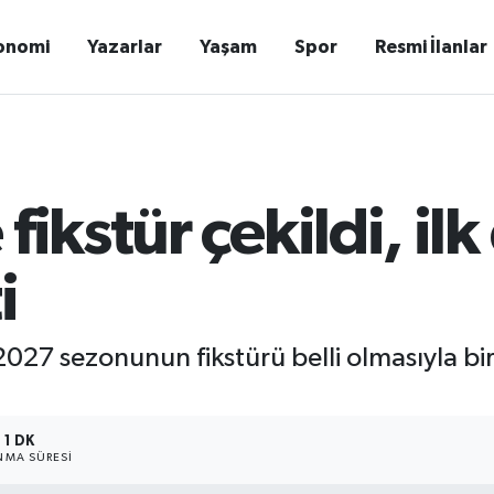
onomi
Yazarlar
Yaşam
Spor
Resmi İlanlar
fikstür çekildi, il
i
7 sezonunun fikstürü belli olmasıyla birlik
1 DK
MA SÜRESI