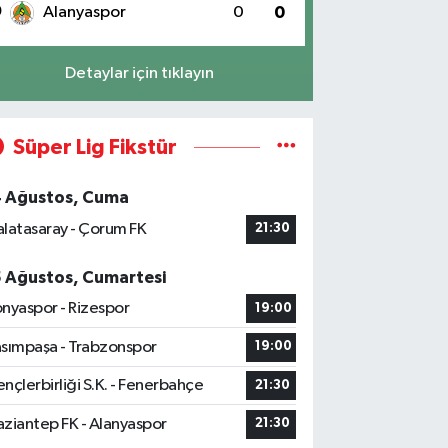
0
Alanyaspor
0
0
Detaylar için tıklayın
Süper Lig Fikstür
4 Ağustos, Cuma
latasaray - Çorum FK
21:30
5 Ağustos, Cumartesi
nyaspor - Rizespor
19:00
sımpaşa - Trabzonspor
19:00
nçlerbirliği S.K. - Fenerbahçe
21:30
ziantep FK - Alanyaspor
21:30