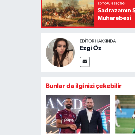
EDITÖRÜN SEÇTIĞI
Sadrazamın Ş
Muharebesi
EDITÖR HAKKINDA
Ezgi Öz
Bunlar da ilginizi çekebilir