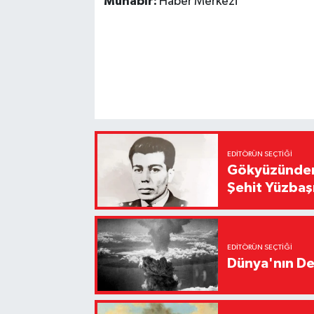
Muhabir:
Haber Merkezi
EDITÖRÜN SEÇTIĞI
Gökyüzünden 
Şehit Yüzbaş
EDITÖRÜN SEÇTIĞI
Dünya'nın De