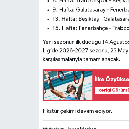
8. Hafta: Trabzonspor - Beşikt
9. Hafta: Galatasaray - Fener
13. Hafta: Beşiktaş - Galatasa
15. Hafta: Fenerbahçe - Trab
Yeni sezonun ilk düdüğü 14 Ağustos
Lig’de 2026-2027 sezonu, 23 Mayı
karşılaşmalarıyla tamamlanacak.
İlke Özyükse
İçeriği Görünt
Fikstür çekimi devam ediyor.