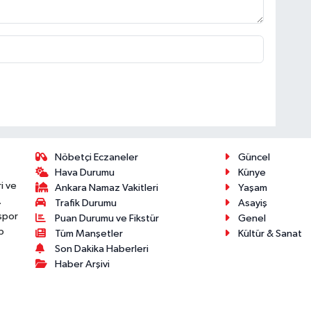
Nöbetçi Eczaneler
Güncel
Hava Durumu
Künye
i ve
Ankara Namaz Vakitleri
Yaşam
.
Trafik Durumu
Asayiş
 spor
Puan Durumu ve Fikstür
Genel
p
Tüm Manşetler
Kültür & Sanat
Son Dakika Haberleri
Haber Arşivi