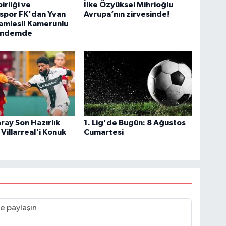
irliği ve
İlke Özyüksel Mihrioğlu
spor FK'dan Yvan
Avrupa’nın zirvesinde!
amlesi! Kamerunlu
gündemde
ray Son Hazırlık
1. Lig'de Bugün: 8 Ağustos
Villarreal'i Konuk
Cumartesi