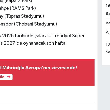
aş (Papara Park)
1
bahçe (RAMS Park)
Ba
ray (Tüpraş Stadyumu)
Be
zonspor (Chobani Stadyumu)
Am
 2026 tarihinde çalacak. Trendyol Süper
s 2027’de oynanacak son hafta
1
Sa
l Mihrioğlu Avrupa’nın zirvesinde!
üle