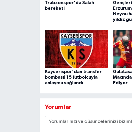
Trabzonspor'da Salah
Gençlerb
bereketi
Erzurum
Neyou h
yıldız 
Kayserispor'dan transfer
Galatasa
bombası! 15 futbolcuyla
Maçında 
anlaşma sağlandı
Ediyor
Yorumlar