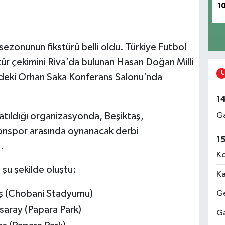
1
zonunun fikstürü belli oldu. Türkiye Futbol
ür çekimini Riva’da bulunan Hasan Doğan Milli
ndeki Orhan Saka Konferans Salonu’nda
1
Ga
katıldığı organizasyonda, Beşiktaş,
onspor arasında oynanacak derbi
1
.
Ko
şu şekilde oluştu:
Ka
aş (Chobani Stadyumu)
Ge
saray (Papara Park)
Ga