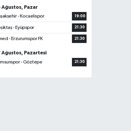
6 Ağustos, Pazar
şakşehir - Kocaelispor
19:00
şiktaş - Eyüpspor
21:30
ed - Erzurumspor FK
21:30
7 Ağustos, Pazartesi
msunspor - Göztepe
21:30