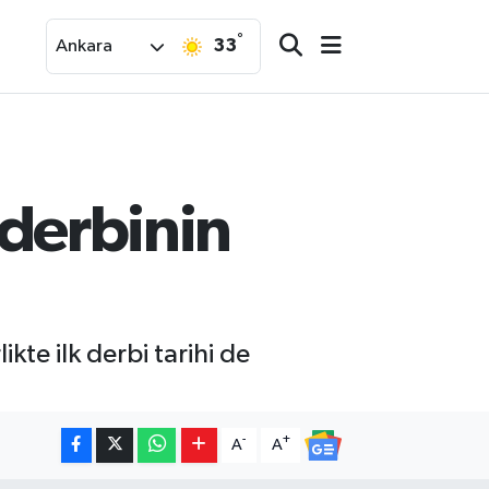
°
33
Ankara
k derbinin
te ilk derbi tarihi de
-
+
A
A