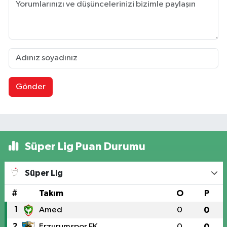
Gönder
Süper Lig Puan Durumu
Süper Lig
#
Takım
O
P
1
Amed
0
0
2
Erzurumspor FK
0
0