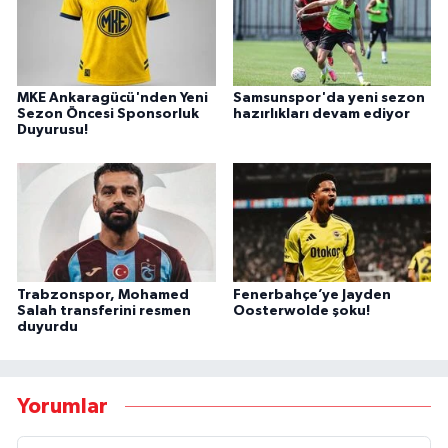
MKE Ankaragücü'nden Yeni
Samsunspor'da yeni sezon
Sezon Öncesi Sponsorluk
hazırlıkları devam ediyor
Duyurusu!
Trabzonspor, Mohamed
Fenerbahçe’ye Jayden
Salah transferini resmen
Oosterwolde şoku!
duyurdu
Yorumlar