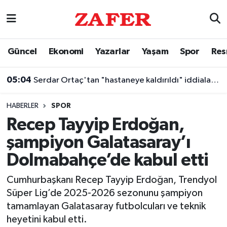
Nöbetçi Eczaneler
Güncel
Ekonomi
Yazarlar
Yaşam
Spor
Res
Hava Durumu
05:04
Serdar Ortaç'tan "hastaneye kaldırıldı" iddialarına yanıt
Ankara Namaz Vakitleri
HABERLER
SPOR
Trafik Durumu
Recep Tayyip Erdoğan,
şampiyon Galatasaray’ı
Süper Lig Puan Durumu ve Fikstür
Dolmabahçe’de kabul etti
Tüm Manşetler
Cumhurbaşkanı Recep Tayyip Erdoğan, Trendyol
Süper Lig’de 2025-2026 sezonunu şampiyon
Son Dakika Haberleri
tamamlayan Galatasaray futbolcuları ve teknik
heyetini kabul etti.
Haber Arşivi