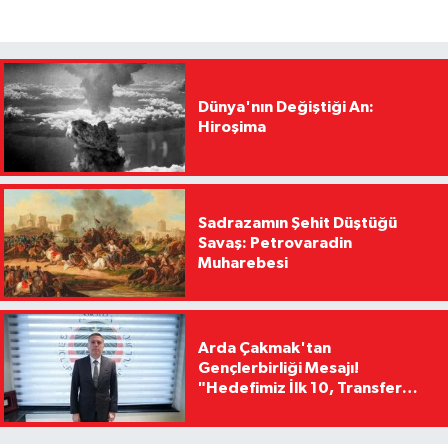
Dünya'nın Değiştiği An:
Hiroşima
Sadrazamın Şehit Düştüğü
Savaş: Petrovaradin
Muharebesi
Arda Çakmak'tan
Gençlerbirliği Mesajı!
"Hedefimiz İlk 10, Transfer
Yasağını Kısa Sürede
Kaldıracağız"