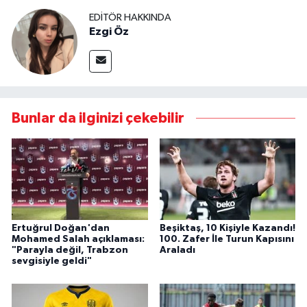
EDITÖR HAKKINDA
Ezgi Öz
Bunlar da ilginizi çekebilir
Ertuğrul Doğan'dan
Beşiktaş, 10 Kişiyle Kazandı!
Mohamed Salah açıklaması:
100. Zafer İle Turun Kapısını
"Parayla değil, Trabzon
Araladı
sevgisiyle geldi"