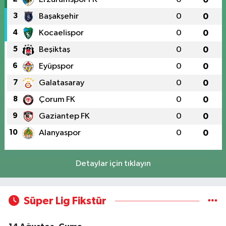
3
Başakşehir
0
0
4
Kocaelispor
0
0
5
Beşiktaş
0
0
6
Eyüpspor
0
0
7
Galatasaray
0
0
8
Çorum FK
0
0
9
Gaziantep FK
0
0
10
Alanyaspor
0
0
Detaylar için tıklayın
Süper Lig Fikstür