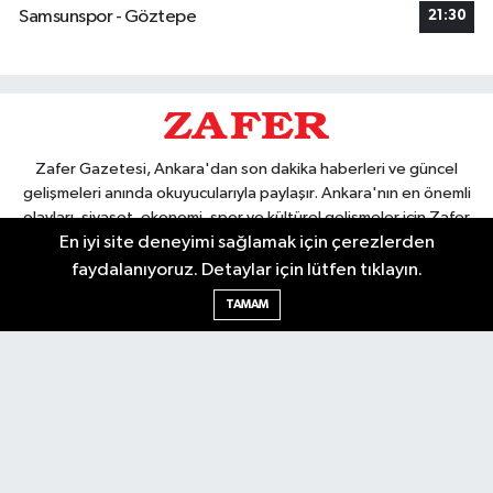
Samsunspor - Göztepe
21:30
Zafer Gazetesi, Ankara'dan son dakika haberleri ve güncel
gelişmeleri anında okuyucularıyla paylaşır. Ankara'nın en önemli
olayları, siyaset, ekonomi, spor ve kültürel gelişmeler için Zafer
En iyi site deneyimi sağlamak için çerezlerden
Gazetesi'ni takip edin. Başkentin güvendiği haber kaynağı.
faydalanıyoruz. Detaylar için lütfen tıklayın.
TAMAM
Nöbetçi Eczaneler
Hava Durumu
Ankara Namaz Vakitleri
Trafik Durumu
Puan Durumu ve Fikstür
Tüm Manşetler