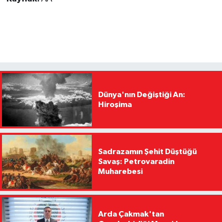
Dünya'nın Değiştiği An:
Hiroşima
Sadrazamın Şehit Düştüğü
Savaş: Petrovaradin
Muharebesi
Arda Çakmak'tan