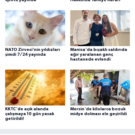
spotu yayında
Hakkında Tahliye Kararı
NATO Zirvesi’nin yıldızları
Manisa'da bıçaklı saldırıda
şimdi 7/24 yayında
ağır yaralanan genç
hastanede evlendi
KKTC'de açık alanda
Mersin'de kilolarca bozuk
çalışmaya 10 gün yasak
midye dolması ele geçirildi
getirildi!