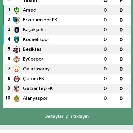
#
Takım
O
P
1
Amed
0
0
2
Erzurumspor FK
0
0
3
Başakşehir
0
0
4
Kocaelispor
0
0
5
Beşiktaş
0
0
6
Eyüpspor
0
0
7
Galatasaray
0
0
8
Çorum FK
0
0
9
Gaziantep FK
0
0
10
Alanyaspor
0
0
Detaylar için tıklayın