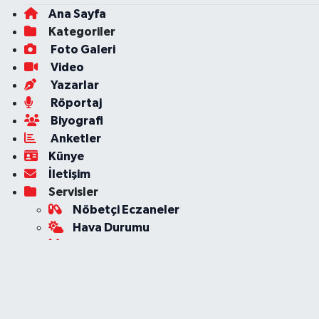
Ana Sayfa
Kategoriler
Foto Galeri
Video
Yazarlar
Röportaj
Biyografi
Anketler
Künye
İletişim
Servisler
Nöbetçi Eczaneler
Hava Durumu
Ankara Namaz Vakitleri
Trafik Durumu
Süper Lig Puan Durumu ve Fikstür
Tüm Manşetler
Son Dakika Haberleri