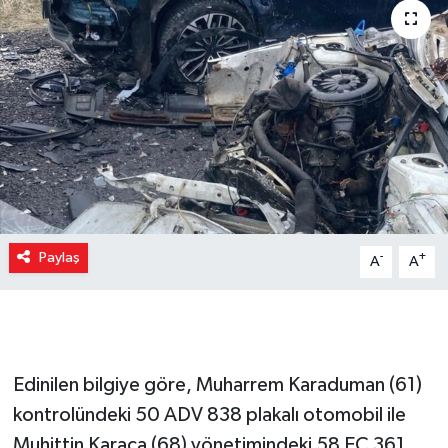
Paylaş
-
+
A
A
Edinilen bilgiye göre, Muharrem Karaduman (61)
kontrolündeki 50 ADV 838 plakalı otomobil ile
Muhittin Karaca (68) yönetimindeki 58 EC 361