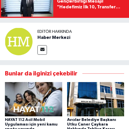
Gençlerbirliği Mesajı!
"Hedefimiz İlk 10, Transfer
Yasağını Kısa Sürede
Kaldıracağız"
EDITÖR HAKKINDA
Haber Merkezi
Bunlar da ilginizi çekebilir
HAYAT 112 Acil Mobil
Avcılar Belediye Başkanı
Uygulaması için yeni kamu
Utku Caner Çaykara