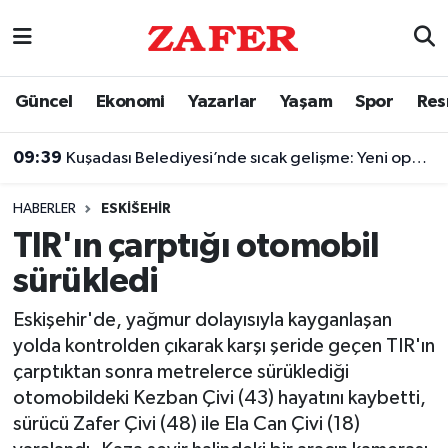
Nöbetçi Eczaneler
Güncel
Ekonomi
Yazarlar
Yaşam
Spor
Res
Hava Durumu
09:39
Kuşadası Belediyesi’nde sıcak gelişme: Yeni operasyon düzenlendi
Ankara Namaz Vakitleri
HABERLER
ESKIŠEHIR
Trafik Durumu
TIR'ın çarptığı otomobil
sürükledi
Süper Lig Puan Durumu ve Fikstür
Eskişehir'de, yağmur dolayısıyla kayganlaşan
Tüm Manşetler
yolda kontrolden çıkarak karşı şeride geçen TIR'ın
çarptıktan sonra metrelerce sürüklediği
Son Dakika Haberleri
otomobildeki Kezban Çivi (43) hayatını kaybetti,
sürücü Zafer Çivi (48) ile Ela Can Çivi (18)
Haber Arşivi