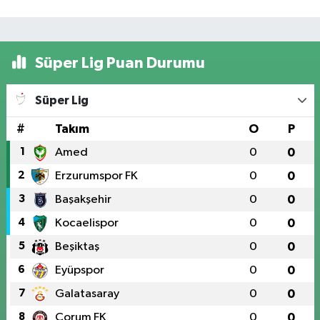
Süper Lig Puan Durumu
Süper Lig
#
Takım
O
P
1
Amed
0
0
2
Erzurumspor FK
0
0
3
Başakşehir
0
0
4
Kocaelispor
0
0
5
Beşiktaş
0
0
6
Eyüpspor
0
0
7
Galatasaray
0
0
8
Çorum FK
0
0