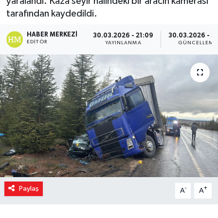
yaralandı. Kaza seyir halindeki bir aracın kamerası
tarafından kaydedildi.
HABER MERKEZI
30.03.2026 - 21:09
30.03.2026 - 21
EDITÖR
YAYINLANMA
GÜNCELLEME
Paylaş
-
+
A
A