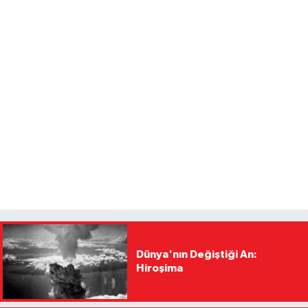
Dünya'nın Değiştiği An:
Hiroşima