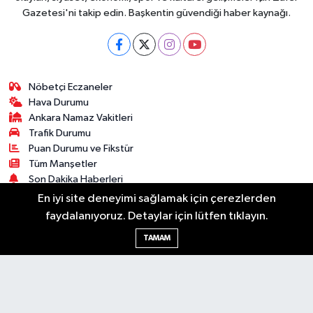
Gazetesi'ni takip edin. Başkentin güvendiği haber kaynağı.
Nöbetçi Eczaneler
Hava Durumu
Ankara Namaz Vakitleri
Trafik Durumu
Puan Durumu ve Fikstür
Tüm Manşetler
Son Dakika Haberleri
Haber Arşivi
En iyi site deneyimi sağlamak için çerezlerden
faydalanıyoruz. Detaylar için lütfen tıklayın.
Güncel
Ekonomi
Künye
Yazarlar
Yaşam
TAMAM
Spor
Asayiş
Bilim & Teknoloji
Genel
Gündem
Kültür & Sanat
Magazin