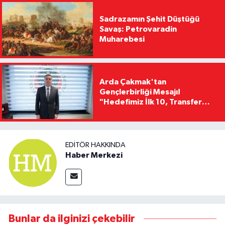
Sadrazamın Şehit Düştüğü
Savaş: Petrovaradin
Muharebesi
Arda Çakmak'tan
Gençlerbirliği Mesajı!
"Hedefimiz İlk 10, Transfer
Yasağını Kısa Sürede
Kaldıracağız"
EDITÖR HAKKINDA
Haber Merkezi
Bunlar da ilginizi çekebilir