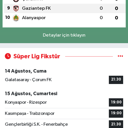
9
Gaziantep FK
0
0
10
Alanyaspor
0
0
Detaylar için tıklayın
Süper Lig Fikstür
14 Ağustos, Cuma
Galatasaray - Çorum FK
21:30
15 Ağustos, Cumartesi
Konyaspor - Rizespor
19:00
Kasımpaşa - Trabzonspor
19:00
Gençlerbirliği S.K. - Fenerbahçe
21:30