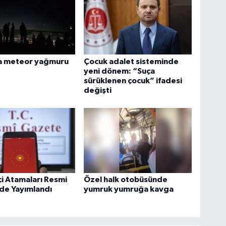
a meteor yağmuru
Çocuk adalet sisteminde
yeni dönem: “Suça
sürüklenen çocuk” ifadesi
değişti
i Atamaları Resmi
Özel halk otobüsünde
de Yayımlandı
yumruk yumruğa kavga