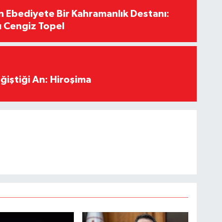
Ebediyete Bir Kahramanlık Destanı:
ı Cengiz Topel
ğiştiği An: Hiroşima