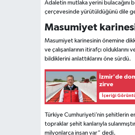
Adaletin mutlaka yerini bulacağını b
çerçevesinde yürütüldüğünü dile ge
Masumiyet karinesi
Masumiyet karinesinin önemine dikka
ve çalışanlarının itirafçı oldukların
bildiklerini anlattıklarını öne sürdü.
İzmir'de do
zirve
İçeriği Görünt
Türkiye Cumhuriyeti’nin şehitlerin 
topraklar şehit kanlarıyla sulanmıştı
milyonlarca insan var” dedi.