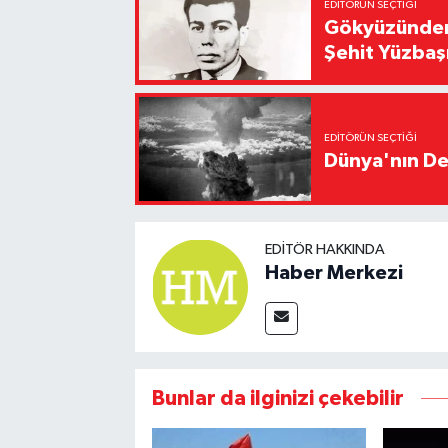
EDITÖRÜN SEÇTIĞI
Gökyüzünden 
Şehit Yüzbaş
EDITÖRÜN SEÇTIĞI
Dünya'nın De
EDITÖR HAKKINDA
Haber Merkezi
Bunlar da ilginizi çekebilir