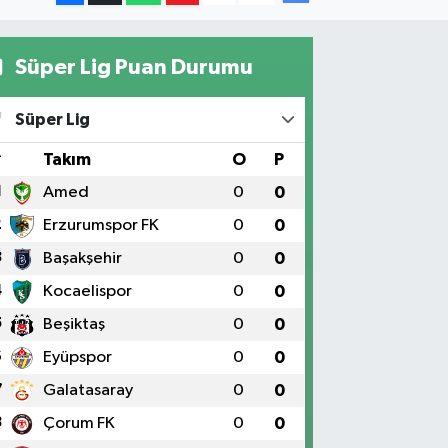
Süper Lig Puan Durumu
Süper Lig
#
Takım
O
P
1
Amed
0
0
2
Erzurumspor FK
0
0
3
Başakşehir
0
0
4
Kocaelispor
0
0
5
Beşiktaş
0
0
6
Eyüpspor
0
0
7
Galatasaray
0
0
8
Çorum FK
0
0