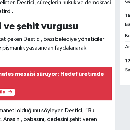
Ga
elirten Destici, süreçlerin hukuk ve demokrasi
tirdi.
1
 ve şehit vurgusu
Ba
Be
t çeken Destici, bazı belediye yöneticileri
Am
ı ve pişmanlık yasasından faydalanarak
1
Sa
mates mesaisi sürüyor: Hedef üretimde
üle
emaneti olduğunu söyleyen Destici, “Bu
r. Anasını, babasını, dedesini şehit veren