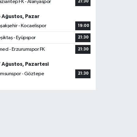
ziantep FK - Alanyaspor
21:30
6 Ağustos, Pazar
şakşehir - Kocaelispor
19:00
şiktaş - Eyüpspor
21:30
ed - Erzurumspor FK
21:30
7 Ağustos, Pazartesi
msunspor - Göztepe
21:30