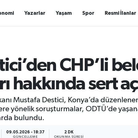
onomi
Yazarlar
Yaşam
Spor
Resmi İlanlar
ici’den CHP’li bel
ı hakkında sert a
şkanı Mustafa Destici, Konya’da düzenlenen 
ere yönelik soruşturmalar, ODTÜ’de yaşan
larda bulundu.
09.05.2026 - 18:37
2 DK
GÜNCELLEME
OKUNMA SÜRESI