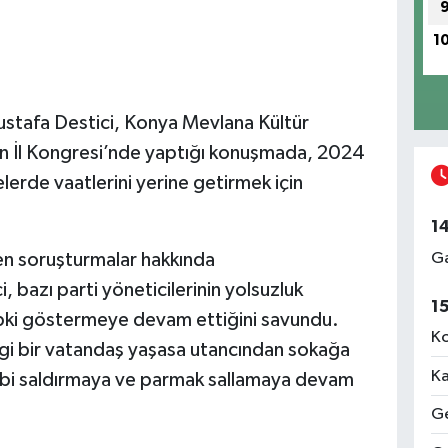
1
Mustafa Destici, Konya Mevlana Kültür
an İl Kongresi’nde yaptığı konuşmada, 2024
lerde vaatlerini yerine getirmek için
1
Ga
en soruşturmalar hakkında
 bazı parti yöneticilerinin yolsuzluk
1
pki göstermeye devam ettiğini savundu.
Ko
ngi bir vatandaş yaşasa utancından sokağa
Ka
ibi saldırmaya ve parmak sallamaya devam
Ge