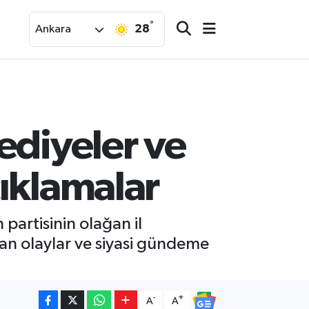
°
28
Ankara
ediyeler ve
çıklamalar
partisinin olağan il
an olaylar ve siyasi gündeme
-
+
A
A