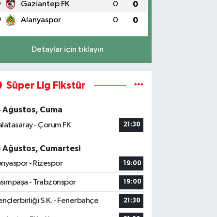
9
Gaziantep FK
0
0
0
Alanyaspor
0
0
Detaylar için tıklayın
Süper Lig Fikstür
4 Ağustos, Cuma
latasaray - Çorum FK
21:30
5 Ağustos, Cumartesi
nyaspor - Rizespor
19:00
sımpaşa - Trabzonspor
19:00
nçlerbirliği S.K. - Fenerbahçe
21:30