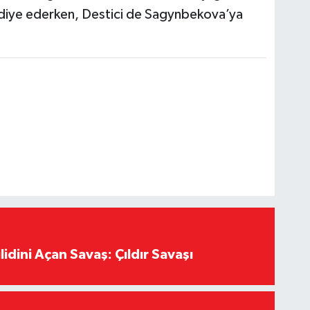
diye ederken, Destici de Sagynbekova’ya
lidini Açan Savaş: Çıldır Savaşı