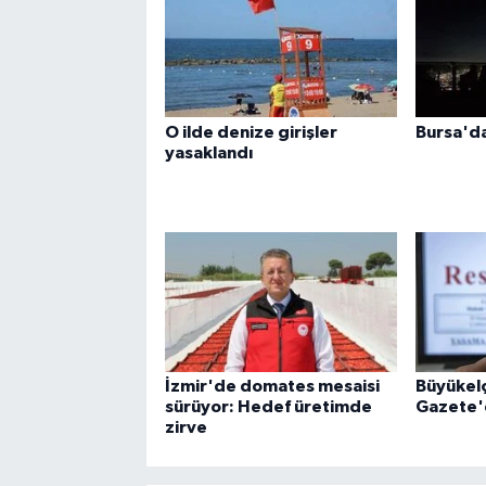
O ilde denize girişler
Bursa'd
yasaklandı
İzmir'de domates mesaisi
Büyükelç
sürüyor: Hedef üretimde
Gazete'
zirve